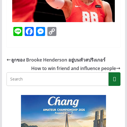
Li
F
M
C
n
ac
e
o
e
e
ss
p
b
e
y
ลูกของ Brooke Henderson อยู่บนหัวสปริงเกอร์
o
n
Li
How to win friend and influence people
o
g
n
k
er
k