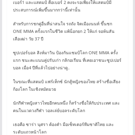
เบอร์1 และแสตมป์ คือเบอร์ 2 คงจะรอเพียงให้แสตมป์มี
ประสบการณ์เพิ่มขึ้นมากกว่านี้เท่านั้น
สำหรับการชกคู่อื่นที่น่าสนใจ รถถัง จิตเมืองนนท์ ขึ้นชก
ONE MMA ครั้งแรกในชีวิต แพ้น็อกยก 2 ให้แก่ จอห์นสัน
เสือเฒ่า วัย 37 ปี
ซูปเปอร์บอล สิงห์มาวิน ป้องกันแชมป์โลก ONE MMA ครั้ง
แรก ชนะคะแนนคู่ปรับเก่า กลิกอเรียน ที่เคยเอาชนะซูปเปอร์
บอล เมื่อ4 ปีที่แล้วไปอย่างน่าดู..
ในขณะที่แสตมป์ แฟร์เท็กซ์ นักสู้หญิงของไทย สร้างชื่อเสียง
ก้องโลก ในเชิงหมัดมวย
นักกีฬาหญิงสาวไทยอีกคนหนึ่ง ก็สร้างชื่อให้กับประเทศ และ
คนในแวดวงกีฬา วอลเล่ย์บอลระดับโลก
เธอคือ ซาร่า นุศรา ต้องคำ มือเซ็ทเตอร์ทีมชาติไทย และ
ระดับแถวหน้าโลก