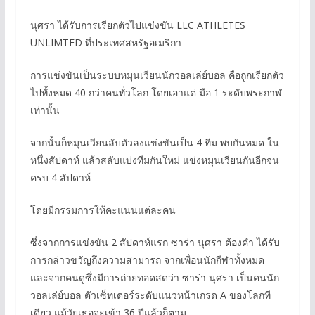
นุศรา ได้รับการเรียกตัวไปแข่งขัน LLC ATHLETES
UNLIMTED ที่ประเทศสหรัฐอเมริกา
การแข่งขันเป็นระบบหมุนเวียนนักวอลเล่ย์บอล คือถูกเรียกตัว
ไปทั้งหมด 40 กว่าคนทั่วโลก โดยเอาแต่ มือ 1 ระดับพระกาฬ
เท่านั้น
จากนั้นก็หมุนเวียนลับตัวลงแข่งขันเป็น 4 ทีม พบกันหมด ใน
หนึ่งสัปดาห์ แล้วสลับแบ่งทีมกันใหม่ แข่งหมุนเวียนกันอีกจน
ครบ 4 สัปดาห์
โดยมีกรรมการให้คะแนนแต่ละคน
ซึ่งจากการแข่งขัน 2 สัปดาห์แรก ซาร่า นุศรา ต้องคำ ได้รับ
การกล่าวขวัญถึงความสามารถ จากเพื่อนนักกีฬาทั้งหมด
และจากคนดูซึ่งมีการถ่ายทอดสดว่า ซาร่า นุศรา เป็นคนนัก
วอลเล่ย์บอล ตัวเซ็ทเตอร์ระดับแนวหน้าเกรด A ของโลกที
เดียว แม้วัยเธอจะเข้า 36 ปีแล้วก็ตาม