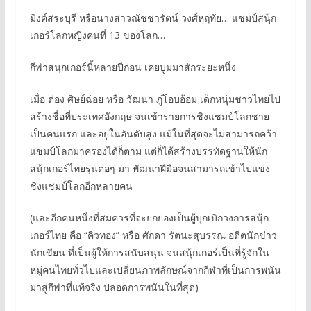
มิงค์สระบุรี หรือนางสาวณัชชารัตน์ วงศ์หฤทัย… แชมป์สนุ้ก
เกอร์โลกหญิงคนที่ 13 ของโลก…
กีฬาสนุกเกอร์นี้หลายปีก่อน เคยบูมมาสักระยะหนึ่ง
เมื่อ ต๋อง ศิษย์ฉ่อย หรือ วัฒนา ภู่โอบอ้อม เด็กหนุ่มชาวไทยไป
สร้างชื่อที่ประเทศอังกฤษ จนเข้ารายการชิงแชมป์โลกชาย
เป็นคนแรก และอยู่ในอันดับสูง แม้ในที่สุดจะไม่สามารถคว้า
แชมป์โลกมาครองได้ก็ตาม แต่ก็ได้สร้างบรรทัดฐานให้นัก
สนุ้กเกอร์ไทยรุ่นต่อๆ มา พัฒนาฝีมือจนสามารถเข้าไปแข่ง
ชิงแชมป์โลกอีกหลายคน
(และอีกคนหนึ่งที่สมควรที่จะยกย่องเป็นผู้บุกเบิกวงการสนุ้ก
เกอร์ไทย คือ “คิวทอง” หรือ ศักดา รัตนะสุบรรณ อดีตนักข่าว
นักเขียน ที่เป็นผู้ให้การสนับสนุน จนสนุ้กเกอร์เป็นที่รู้จักใน
หมู่คนไทยทั่วไปและเปลี่ยนภาพลักษณ์จากกีฬาที่เป็นการพนัน
มาสู่กีฬาที่แท้จริง ปลอดการพนันในที่สุด)