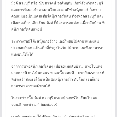
มิงค์ สระบุรี หรือ ณัชชารัตน์ วงศ์หฤทัย เกิดที่จังหวัดสระบุรี
และการที่เธอเข้ามาสสนใจและเล่นกีฬาสนุ้กเกอร์ ก็เพราะ
คุณแม่เธอเป็นแคชเชียร์สนุ้กเกอร์คลับ ที่จังหวัดสระบุรี และ
เมื่อเธอเด็กๆ เลิกเรียน มิงค์ ก็ต้องมารอแม่เธอเพื่อกลับบ้าน ที่
สนุ้กเกอร์คลับแห่งนี้
ระหว่างรอมีโต๊ะสนุ้กเกอร์ว่าง เธอก็หยิบไม้คิวมาแทงเล่น
ประกอบกับเธอเป็นเด็กที่ตัวสูงในวัย 10 ขวบ เธอจึงสามารถ
แทงบนโต๊ะได้
จากการแทงสนุ้กเกอร์เล่นๆ เพื่อรอแม่กลับบ้าน แทงไปแทง
มาหลายปี คนโน้นสอนร.ท. คนนั้นสอนที… บวกกับพรสวรรค์
ที่พระเจ้าส่งเธอให้มาเป็นนักสนุ้กเกอร์ระดับโลก เธอก็เก่ง
สามารถเอาชนะผู้ชายได้
ในระหว่างนั้น มิงค์ สระบุรี แทงสนุ้กเกอร์ไปเรียนไป จน
จบม.3 จะเข้า ม.4 ต้องสอบเข้า
เธอกับคุณพ่อเธอได้ปรึกษากันว่า…ถ้าสอบเข้าเรียน ม.4