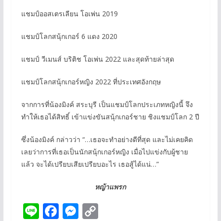
แชมป์ออสเตรเลียน โอเพ่น 2019
แชมป์โลกสนุ้กเกอร์ 6 แดง 2020
แชมป์ วีเมนส์ บริติช โอเพ่น 2022 และสุดท้ายล่าสุด
แชมป์โลกสนุ้กเกอร์หญิง 2022 ที่ประเทศอังกฤษ
จากการที่น้องมิงค์ สระบุรี เป็นแชมป์โลกประเภทหญิงนี้ จึง
ทำให้เธอได้สิทธิ์ เข้าแข่งขันสนุ้กเกอร์ชาย ชิงแชมป์โลก 2 ปี
ซึ่งน้องมิงค์ กล่าวว่า “…เธอจะทำอย่างดีที่สุด และไม่เคยคิด
เลยว่าการที่เธอเป็นนักสนุ้กเกอร์หญิง เมื่อไปแข่งกับผู้ชาย
แล้ว จะได้เปรียบเสียเปรียบอะไร เธอสู้ได้แน่…”
หญ้าแพรก
Li
F
M
C