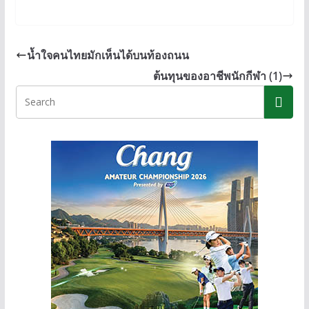
n
ac
e
o
e
e
ss
p
b
e
y
น้ำใจคนไทยมักเห็นได้บนท้องถนน
o
n
Li
ต้นทุนของอาชีพนักกีฬา (1)
o
g
n
k
er
k