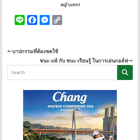
หญ้าแพรก
Li
F
M
C
n
ac
e
o
e
e
ss
p
b
e
y
บาปกรรมที่ต้องชดใช้
o
n
Li
ชนะ-แพ้ กับ ชนะ-เรียนรู้ ในการเล่นกอล์ฟ
o
g
n
k
er
k