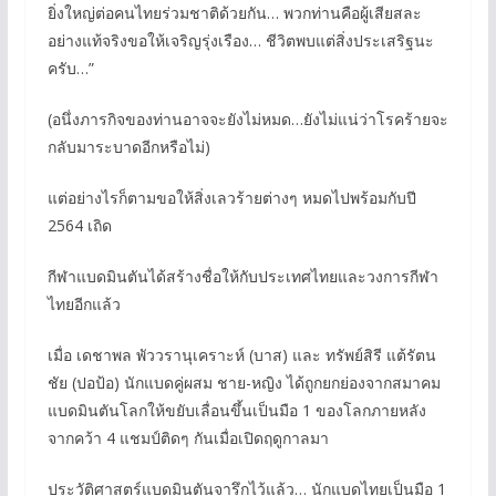
ยิ่งใหญ่ต่อคนไทยร่วมชาติด้วยกัน… พวกท่านคือผู้เสียสละ
อย่างแท้จริงขอให้เจริญรุ่งเรือง… ชีวิตพบแต่สิ่งประเสริฐนะ
ครับ…”
(อนึ่งภารกิจของท่านอาจจะยังไม่หมด…ยังไม่แน่ว่าโรคร้ายจะ
กลับมาระบาดอีกหรือไม่)
แต่อย่างไรก็ตามขอให้สิ่งเลวร้ายต่างๆ หมดไปพร้อมกับปี
2564 เถิด
กีฬาแบดมินตันได้สร้างชื่อให้กับประเทศไทยและวงการกีฬา
ไทยอีกแล้ว
เมื่อ เดชาพล พัววรานุเคราะห์ (บาส) และ ทรัพย์สิรี แต้รัตน
ชัย (ปอป้อ) นักแบดคู่ผสม ชาย-หญิง ได้ถูกยกย่องจากสมาคม
แบดมินตันโลกให้ขยับเลื่อนขึ้นเป็นมือ 1 ของโลกภายหลัง
จากคว้า 4 แชมป์ติดๆ กันเมื่อเปิดฤดูกาลมา
ประวัติศาสตร์แบดมินตันจารึกไว้แล้ว… นักแบดไทยเป็นมือ 1