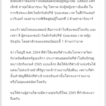
อีกคนที่เราต้องกล่าวถึงคือยอดนักต่อสู้หญิงไทย แสตมป์ แฟร์
เท็กซ์ ล่าสุดได้เอาชนะ ริตู โฟกาด นักสู้หญิงชาวอินเดีย ใน
การชิงชนะเลิศเวิลด์กรังด์ปรีซ์ รุ่นอะตอม เวท ในศึกวินเตอร์
แวริเออร์ เธอสามารถพิชิตคู่ต่อสู้ในยกที่ 2 ด้วยท่าอาร์มบาร์
และก้าวต่อไปของแสตมป์ คือการเข้าไปชิงแชมป์โลกกับ แอง
เจล่า ลี ผู้ครองแชมป์ เวิลด์กรังด์ปรีซ์ รุ่นอะตอม เวท หญิง
ปัจจุบัน โดยค่าตัวของแสตมป์ตอนนี้ 1 ล้านกว่าบาท
ข่าวใหญ่ปี พ.ศ. 2564 ที่ทำให้แฟนกีฬาระดับโลกหวาดวิตก
กังวลนิดคือสหรัฐอเมริกา ประกาศบอยคอร์ดกีฬาโอลิมปิกฤดู
หนาวปักกิ่งเกมส์ 2565 แบบเล็กๆ คือให้นักกีฬาเข้าแข่งขันได้
แต่จะไม่ส่งเจ้าหน้าที่รัฐบาลเข้าร่วมงานก็ยังดีนะ เพราะกีฬา
นั้นสำคัญที่มีนักกีฬาเข้าแข่งขันเท่านั้นใครจะมาร่วมงาน
หรือไม่สุดแต่สมัครใจครับ
ขอให้ท่านผู้อ่านก็ตามมีความสุขกับปีใหม่ 2565 ที่กำลังจะมา
ถึงครับ