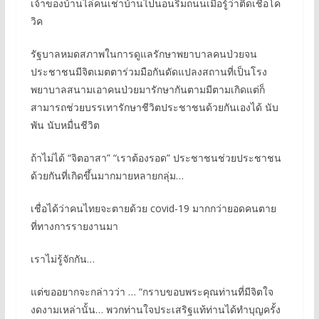
เจ้าของบ้านไล่คนเช่าบ้านไปนอนริมถนนเมื่อรู้ว่าติดเชื้อโค
วิค
รัฐบาลหมดสภาพในการดูแลรักษาพยาบาลคนป่วยจน
ประชาชนมีจิตเมตตาร่วมมือกันดัดแปลงสถานที่เป็นโรง
พยาบาลสนามเอาคนป่วยมารักษากันตามมีตามเกิดแต่ก็
สามารถช่วยบรรเทารักษาชีวิตประชาชนด้วยกันเองได้ นับ
พัน นับหมื่นชีวิต
ถ้าไม่ได้ “จิตอาสา” “เราต้องรอด” ประชาชนช่วยประชาชน
ด้วยกันที่เกิดขึ้นมากมายหลายกลุ่ม…
เชื่อได้ว่าคนไทยจะตายด้วย covid-19 มากกว่ายอดคนตาย
ที่ทางการรายงานมา
เราไม่รู้จักกัน…
แต่ขออยากจะกล่าวว่า … “กราบขอบพระคุณท่านที่มีจิตใจ
งดงามเหล่านั้น… พวกท่านใจประเสริฐแท้ท่านได้ทำบุญครั้ง