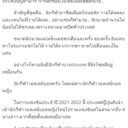
ประสบปัญหามาก การฝึกซ้อมไม่เต็มเม็ดเต็ฒหน่วย…
สำคัญที่สุดคือ… นักกีฬาอาชีพเดือดร้อนหนัก รายได้ลดลง
และแทบไม่มีรายได้เลย… อย่างเช่นกีฬามวย… นักมวยจำนวนไม่
น้อยไม่ได้ชกเลย เพราะสนามมวยปิดทั่วประเทศ
ขนาดนักมวยแม่เหล็กเคยชกเดือนละครั้ง สองครั้ง ยังแทบ
หาโปรแกรมชกไม่ได้ รายได้จากการชก ขาดไปเดือนละเป็น
แสน
อย่างไรก็ตามยังมีนักกีฬาบางประเภท ที่ยังโชคดีอยู่
เหมือนกัน
นักกีฬาวอลเล่ย์บอลครับ โดยเฉพาะนักกีฬาวอลเล่ย์บอล
หญิง
ในการแข่งขันประจำปี 2021-2022 นี้ ประเทศญี่ปุ่นสั่งนำ
เข้านักกีฬาวอลเล่ย์บอลหญิงไทยไปร่วมแข่งขันสโมสรมากถึง 4
นางสาว มากที่สุดตั้งแต่เคยมีมาเลย