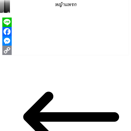
หญ้าแพรก
หัตถ
พิม
ทัด
ยา
พิชย
ดาว
บำรุงสุข
า
นึก
Line
ก๊ก
แจ้ง
รัมย์
Facebook
Messenger
Copy
Link