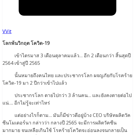
VVit
โลกพ้นวิกฤต โควิด-19
เข้าไตรมาส 3 เดือนตุลาคมแล้ว… อีก 2 เดือนกว่า สิ้นสุดปี
2564 เข้าสู่ปี 2565
นั้นหมายถึงคนไทย และประชากรโลก ผจญภัยกับโรคร้าย
โควิด-19 มา 2 ปีกว่าเข้าไปแล้ว
ประชากรโลก ตายไปกว่า 3 ล้านคน… และยังคงตายต่อไป
แน่…. อีกไม่รู้จะเท่าไหร่
แต่อย่างไรก็ตาม… มันก็มีข่าวดีอยู่บ้าง CEO บริษัทผลิตวัค
ซีนโมเดอร์นา กล่าวว่า กลางปี 2565 จะมีการผลิตวัคซีน
มากมาย จนเหลือเกินใช้ โรคร้ายโควิดจะอ่อนลงจนกลายเป็น