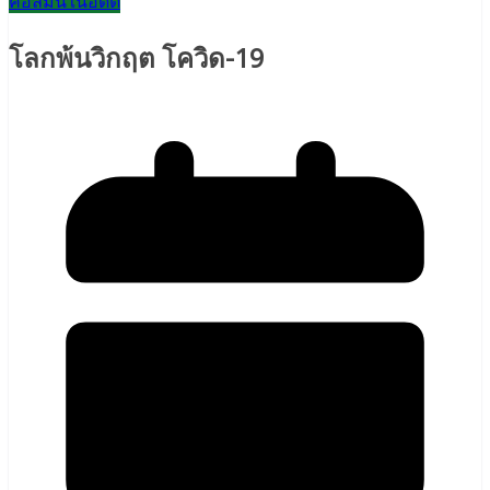
คอลัมน์ในอดีต
โลกพ้นวิกฤต โควิด-19