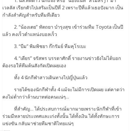
1. นส.ทัดดาว นึกแจ้ง หรือ “น้องแนท” สโมสร JT มา
เวลลัส เรียกตัวไปเสริมเป็นปีที่ 2 เพราะปีที่แล้วเธอปังมาก เป็น
กำลังสำคัญสำหรับทีมทีเดียว
2. “น้องเตย” หัตถยา บำรุงสุข เข้าร่วมทีม Toyota เป็นปี
แล้ว คงเร็วตำแหน่งบอลเร็ว
3. “บีม” พิมพิชยา ก๊กรัมย์ ทีมคุโรเบะ
4. “เดียร” จรัสพร บรรดาศักดิ์ รายงานข่าวยังไม่ได้บอก
ต้องรอให้ทีมต้นสังกัดเปิดเผยเอง
ทั้ง 4 นักกีฬาสาวเดินทางไปญี่ปุ่นแล้ว
รายได้ของนักกีฬาทั้ง 4 แม้จะไม่มีการเปิดเผย แต่คาดว่า
คงไม่ต่ำกว่าล้านบาทต่อคนแน่ๆ…
ที่สำคัญ… ได้ประสบการณ์มากมายเพราะนักกีฬาที่เข้า
ร่วมมีหลายประเทศและเก่งทั้งนั้น ได้ทั้งเงิน ได้ทั้งทักษะการ
แข่งขัน กลับมาช่วยทีมชาติไทยแน่ๆ