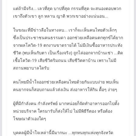
แต่ถ้ามีจริง… เลวที่สุด บาปที่สุด กรรมที่สุด จะสนองตอบพวก
เขาถึงตัวเขา ลูก หลาน ญาติ พวกเขาอย่างแน่นอน…
ในขณะที่มีข่าวลือในทางลบ… เราก็จะเห็นคนไทยตัวเล็กๆ
ซึ่งเป็นประชาชนคนธรรมดา ออกช่วยเหลือคนตกทุกข์ได้ยาก
จากผลโควิด-19 ตกงานขาดรายได้ ไม่มีเงินซื้ออาหารประทัง
ชีวิต (พบเห็นกับตา เป็นเรื่องจริง) ถูกไล่ออกจากบ้านเช่า …ติด
เชื้อโควิด-19 เสียชีวิตริมถนน เสียชีวิตคาบ้าน เพราะไม่มี
สถานพยาบาลใดรับ
คนไทยมีน้ำใจออกช่วยเหลือคนไทยด้วยกันแบบง่าย พบเห็น
คนยากจนก็สอบถามแล้วส่งเงิน ส่งอาหารให้กิน ดื้อๆ ง่ายๆ
ผู้ที่มีกำลังคน กำลังทรัพย์ มากหน่อยก็จัดทำอาหารออกไปตั้ง
หน่วยบริจาค ใครมารับก็ส่งให้ไป ไม่มีพิธีรีตอง หรือต้อง
โฆษณาตัวเองใดๆ
บุคคลผู้มีน้ำใจเหล่านี้มีมากนะ …ทุกหนทุกแห่งทุกจังหวัด