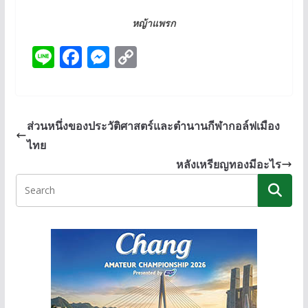
หญ้าแพรก
Li
F
M
C
n
ac
e
o
e
e
ss
p
b
e
y
ส่วนหนึ่งของประวัติศาสตร์และตำนานกีฬากอล์ฟเมือง
o
n
Li
ไทย
o
g
n
หลังเหรียญทองมีอะไร
k
er
k