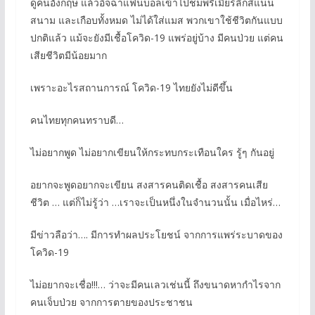
ดูคนอังกฤษ แล้วอิจฉาแฟนบอลเข้าไปชมพรีเมียร์ลีกส์แน่น
สนาม และเกือบทั้งหมด ไม่ได้ใส่แมส พวกเขาใช้ชีวิตกันแบบ
ปกติแล้ว แม้จะยังมีเชื้อโควิด-19 แพร่อยู่บ้าง มีคนป่วย แต่คน
เสียชีวิตมีน้อยมาก
เพราะอะไรสถานการณ์ โควิด-19 ไทยยังไม่ดีขึ้น
คนไทยทุกคนทราบดี…
ไม่อยากพูด ไม่อยากเขียนให้กระทบกระเทือนใคร รู้ๆ กันอยู่
อยากจะพูดอยากจะเขียน สงสารคนติดเชื้อ สงสารคนเสีย
ชีวิต … แต่ก็ไม่รู้ว่า …เราจะเป็นหนึ่งในจำนวนนั้น เมื่อไหร่…
มีข่าวลือว่า…. มีการทำผลประโยชน์ จากการแพร่ระบาดของ
โควิด-19
ไม่อยากจะเชื่อ!!!… ว่าจะมีคนเลวเช่นนี้ ถึงขนาดหากำไรจาก
คนเจ็บป่วย จากการตายของประชาชน