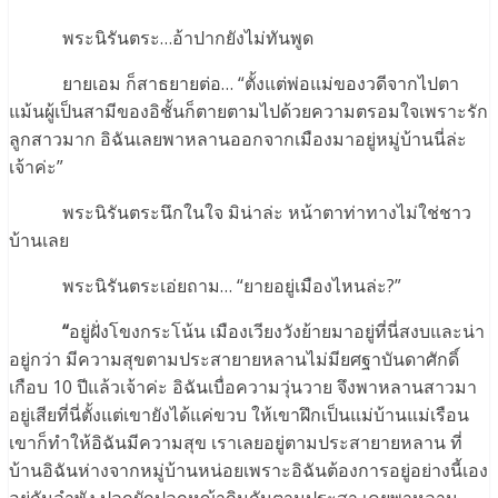
พระนิรันตระ…อ้าปากยังไม่ทันพูด
ยายเอม ก็สาธยายต่อ… “ตั้งแต่พ่อแม่ของวดีจากไปตา
แม้นผู้เป็นสามีของอิชั้นก็ตายตามไปด้วยความตรอมใจเพราะรัก
ลูกสาวมาก อิฉันเลยพาหลานออกจากเมืองมาอยู่หมู่บ้านนี่ล่ะ
เจ้าค่ะ”
พระนิรันตระนึกในใจ มิน่าล่ะ หน้าตาท่าทางไม่ใช่ชาว
บ้านเลย
พระนิรันตระเอ่ยถาม… “ยายอยู่เมืองไหนล่ะ?”
“
อยู่ฝั่งโขงกระโน้น เมืองเวียงวังย้ายมาอยู่ที่นี่สงบและน่า
อยู่กว่า มีความสุขตามประสายายหลานไม่มียศฐาบันดาศักดิ์
เกือบ 10 ปีแล้วเจ้าค่ะ อิฉันเบื่อความวุ่นวาย จึงพาหลานสาวมา
อยู่เสียที่นี่ตั้งแต่เขายังได้แค่ขวบ ให้เขาฝึกเป็นแม่บ้านแม่เรือน
เขาก็ทำให้อิฉันมีความสุข เราเลยอยู่ตามประสายายหลาน ที่
บ้านอิฉันห่างจากหมู่บ้านหน่อยเพราะอิฉันต้องการอยู่อย่างนี้เอง