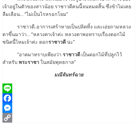
เจ้าอยู่ในตัวของสาวน้อย ราชาวดีคนนี้จนหมดสิ้น ซึ่งข้าไม่เคย
ลืมเลือน… “ไม่เป็นไรหรอกโยม”
ราชาวดี..อาการเศร้าหายเป็นปลิดทิ้ง และเอ่ยถามหลวง
ตาขึ้นมาว่า… “หลวงตาเจ้าค่ะ หลวงตาพอทราบเรื่องดอกไม้
ชนิดนี้ไหมเจ้าค่ะ ดอก
ราชาวดี
น่ะ”
“อาตมาทราบเพียงว่า
ราชาวดี
เป็นดอกไม้ที่ปลูกไว้
สำหรับ
พระราชา
ในสมัยพุทธกาล”
มณีจันทร์ฉาย
Line
Facebook
Messenger
Copy