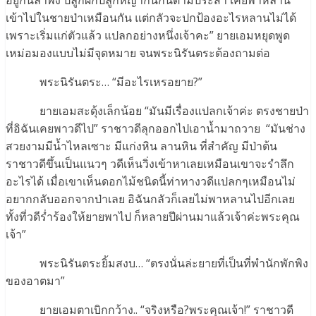
อยู่กันลำพัง ปลูกผักปลูกหญ้ากินกันตามประสา เคยพาหลาน
เข้าไปในชายป่าเหมือนกัน แต่กลัวจะปกป้องอะไรหลานไม่ได้
เพราะเริ่มแก่ตัวแล้ว แปลกอย่างหนึ่งเจ้าคะ” ยายเอมหยุดพูด
เหม่อมองแบบไม่มีจุดหมาย จนพระนิรันตระต้องถามต่อ
พระนิรันตระ… “มีอะไรเหรอยาย?”
ยายเอมสะดุ้งเล็กน้อย “มันมีเรื่องแปลกเจ้าค่ะ ตรงชายป่า
ที่อิฉันเคยพาวดีไป” ราชาวดีลุกออกไปเอาน้ำมาถวาย “มันช่าง
สวยงามมีน้ำไหลเซาะ มีแก่งหิน ลานหิน ที่สำคัญ มีป่าต้น
ราชาวดีขึ้นเป็นแนวๆ วดีเห็นวิ่งเข้าหาเลยเหมือนเขาจะรำลึก
อะไรได้ เมื่อเขาเห็นดอกไม้ชนิดนี้ท่าทางวดีแปลกๆเหมือนไม่
อยากกลับออกจากป่าเลย อิฉันกลัวก็เลยไม่พาหลานไปอีกเลย
ทั้งที่วดีร่ำร้องให้ยายพาไป ก็หลายปีผ่านมาแล้วเจ้าค่ะพระคุณ
เจ้า”
พระนิรันตระยิ้มสงบ… “ตรงนั่นล่ะยายที่เป็นที่พำนักพักพิง
ของอาตมา”
ยายเอมตาเบิกกว้าง.. “จริงหรือ?พระคุณเจ้า!” ราชาวดี