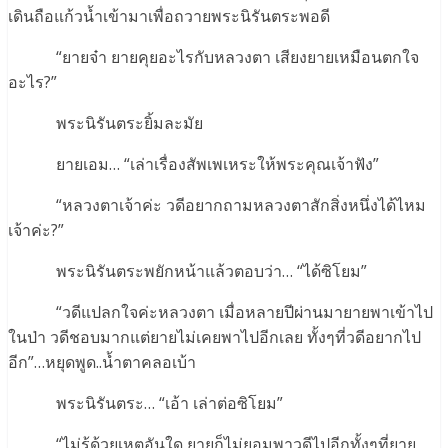
เดินถือแก้วน้ำเข้ามาเพื่อถวายพระนิรันตระพอดี
“ยายจ๋า ยายคุยอะไรกับหลวงตา เสียงยายเหมือนตกใจ
อะไร?”
พระนิรันตระยิ้มละมัย
ยายเอม… “เล่าเรื่องสัพเพเหระให้พระคุณเจ้าฟัง”
“หลวงตาเจ้าค่ะ วดีอยากถามหลวงตาสักสิ่งหนึ่งได้ไหม
เจ้าค่ะ?”
พระนิรันตระพยักหน้าแล้วตอบว่า… “ได้ซิโยม”
“วดีแปลกใจค่ะหลวงตา เมื่อหลายปีผ่านมายายพาเข้าไป
ในป่า วดีชอบมากแต่ยายไม่เคยพาไปอีกเลย ทั้งๆที่วดีอยากไป
อีก”…หยุดพูด..น้ำตาคลอเบ้า
พระนิรันตระ… “เอ้า เล่าต่อซิโยม”
“ไม่รู้ด้วยเหตุอันใด ยายก็ไม่ยอมพาวดีไปอีกทั้งๆที่ยาย