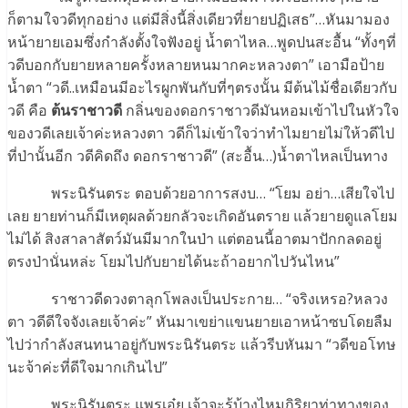
ก็ตามใจวดีทุกอย่าง แต่มีสิ่งนี้สิ่งเดียวที่ยายปฏิเสธ”…หันมามอง
หน้ายายเอมซึ่งกำลังตั้งใจฟังอยู่ น้ำตาไหล…พูดปนสะอื้น “ทั้งๆที่
วดีบอกกับยายหลายครั้งหลายหนมากคะหลวงตา” เอามือป้าย
น้ำตา “วดี..เหมือนมีอะไรผูกพันกับที่ๆตรงนั้น มีต้นไม้ชื่อเดียวกับ
วดี คือ
ต้นราชาวดี
กลิ่นของดอกราชาวดีมันหอมเข้าไปในหัวใจ
ของวดีเลยเจ้าค่ะหลวงตา วดีก็ไม่เข้าใจว่าทำไมยายไม่ให้วดีไป
ที่ป่านั้นอีก วดีคิดถึง ดอกราชาวดี” (สะอื้น…)น้ำตาไหลเป็นทาง
พระนิรันตระ ตอบด้วยอาการสงบ… “โยม อย่า…เสียใจไป
เลย ยายท่านก็มีเหตุผลด้วยกลัวจะเกิดอันตราย แล้วยายดูแลโยม
ไม่ได้ สิงสาลาสัตว์มันมีมากในป่า แต่ตอนนี้อาตมาปักกลดอยู่
ตรงป่านั่นหล่ะ โยมไปกับยายได้นะถ้าอยากไปวันไหน”
ราชาวดีดวงตาลุกโพลงเป็นประกาย… “จริงเหรอ?หลวง
ตา วดีดีใจจังเลยเจ้าค่ะ” หันมาเขย่าแขนยายเอาหน้าซบโดยลืม
ไปว่ากำลังสนทนาอยู่กับพระนิรันตระ แล้วรีบหันมา “วดีขอโทษ
นะจ้าค่ะที่ดีใจมากเกินไป”
พระนิรันตระ แพรเอ๋ย เจ้าจะรู้บ้างไหมกิริยาท่าทางของ