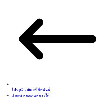
Link
โปรวุฒิ วุฒิพงศ์ สีหพันธ์
ปากเซ หลงเสน่ห์ลาวใต้