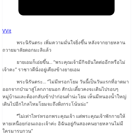
VVit
พระนิรันตระ เพิ่มความมั่นใจยิ่งขึ้น หลังจากยายหลาน
ถวายมาลัยดอกมะลิแล้ว
ยายเอมก็เอ่ยขึ้น… “พระคุณเจ้ามีกิจอันใดต่ออีกหรือไม่
เจ้าคะ” ราชาวดีนั่งอยู่เคียงข้างยายเอม
พระนิรันตระ… “ไม่มีหรอกโยม วันนี้เป็นวันแรกที่อาตมา
ออกจากป่ามาสู่โลกภายนอก สักปะเดี๋ยวคงจะเดินไปรอบๆ
หมู่บ้านและต้องกลับเข้าป่าก่อนค่ำน่ะโยม เห็นมีหนองน้ำใหญ่
เดินไปอีกไกลไหมโยมจะถึงฝั่งกระโน้นน่ะ”
“
ไม่เท่าไหร่หรอกพระคุณเจ้า แต่พระคุณเจ้าพักกายให้
หายเหนื่อยก่อนเถอะเจ้าค่ะ อิฉันอยู่กันสองคนยายหลานไม่มี
ใครมารบกวน”