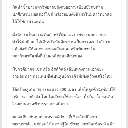
มิหนำซ้ำบางมหาวิทยาลับถึงกับออกระเบียบบังคับห้าม
นักศึกษานำมอเตอร์ไซด์ หรือรถยนต์เข้ามาในมหาวิทยาลัย
ให้ใช้จักรยานแทน
ซึ่งนับว่าเป็นความคิดดำหริที่ดีพอควร เพราะนอกจากจะ
ทำให้นักศึกษาได้เดินหรือปั่นจักรยานเป็นการออกกำลังกาย
แล้วยังทำให้ลดภาวะทางเสียงและควันพิษภายใน
มหาวิทยาลัย ซึ่งก็เป็นผลดีต่อนักศึกษาเอง
มีข่าวดีมากๆ เซ็นทรัล อีสต์วิลล์ เลียบทางด่วนเอกมัย-
รามอินทรา กรุงเทพ ซึ่งเป็นศูนย์การค้าที่เพิ่งสร้างเสร็จใหม่
ได้สร้างลู่เดิน-วิ่ง ระยะทาง 300 เมตร เพื่อให้ลูกค้านักช้อปใช้
บริการออกกำลัง โดยไม่เสียค่าใช้จ่ายใดๆ ทั้งสิ้น.. โดยลู่เดิน-
วิ่งอยู่บนดาดฟ้าบรรยากาศดีมาก
ขณะเดียวกันทุกท่านทราบดีว่า… ที่เชียงใหม่มีสวน
พฤกษชาติ… แต่ก่อนโน้นหากผู้ใดเข้าชม เขาก็จะจัดรถไฟฟ้า