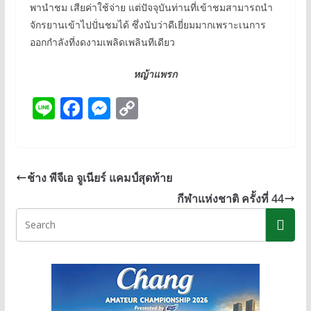
พานำชม เสียค่าใช้จ่าย แต่ปัจจุบันท่านที่เข้าชมสามารถนำ
จักรยานเข้าไปปั่นชมได้ ซึ่งนับว่าดีเยี่ยมมากเพราะเนการ
ออกกำลังที่งดงามเพลิดเพลินทีเดียว
หญ้าแพรก
Li
F
M
C
n
ac
e
o
e
e
ss
p
b
e
y
ช้าง พีจีเอ จูเนียร์ แคมป์สุดท้าย
o
n
Li
กีฬาแห่งชาติ ครั้งที่ 44
o
g
n
k
er
k