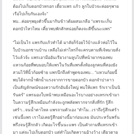
ต้องไปเก็บดอกบัวหรอก เดี๋ยวแพร แก้ว ลูกใบบัวจะค่อยๆพาย
เรือไปเก็บกันเองจ้ะ”
พบ…ค่อยๆพยุงตัวขึ้นมากินข้าวต้มผสมเกลือ “แพรจะเก็บ
ดอกบัวไหวไหม เดี๋ยวพบพักสักหน่อยก็คงจะดีขึ้นนะแพร”
“ไม่เป็นไร แพรกับแก้วทำได้ มาลัยก็ร้อยไว้บ้างแล้วห่อไว้ใน
ใบบัวนอกชานบ้าน เหลือไม่เท่าไหร่ก็จะครบตามที่เจ้หมวยสั่ง
ไว้แล้วจ้ะ แพรเอามืออันเรียวงามลูบไปที่หน้าผากของพบ
แหวนก้อยที่พบมอบให้แพรในวันที่แพรตั้งท้องลูกคนที่สองยัง
สวมไว้ที่นิ้วก้อยซ้าย แพรนึกถึงคำพูดของพบ… “แหวนก้อยนี้
พบได้จากน้ำพักน้ำแรงจากการขายดอกบัว ดอกจำปาลาว
เป็นสัญลักษณ์ของความรักอันยิ่งใหญ่ พบให้แพร รักเราเป็นนิ
รันดร์” แพรมองใบหน้าพบเหมือนอะไรบางอย่างแทรกเข้ามา
ในความรู้สึกเหมือนกำลังจะถูกพลัดพรากจากสิ่งที่รัก รู้สึก
เศร้า…จนน้ำตาไหล แพรถามตัวเอง “ทำไม…เราถึงรู้สึกเศร้า
เช่นนี้แพร เราไม่เคยรู้สึกอย่างนี้มาก่อนเลย มันประหวั่นพรั่น
พรึงจนรู้สึกกลัว เกิดอะไรขึ้นนะแพร เป็นคำถามที่แทรกเข้า
มา แค่จะไปเก็บดอกบัว แต่ทำไมเกิดความอ้างว้าง เดียวดาย