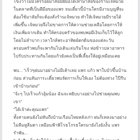
โขงว่าไม่มีใครร้อยมาลัยมีฝีมือได้เท่ามาลัยของร้านเจ้หมวย
ในตลาดที่เป็นฝีมือของแพร จนเดี๋ยวนี้บ้านใครมีงานบุญที่จะ
ต้องใช้มาลัยก็จะต้องสั่งร้านเจ้หมวย ทำให้เจ้หมวยมีรายได้
เพิ่มขึ้น เจ้หมวยจึงไม่ขาดการให้ความช่วยเหลือโดยการให้
เงินเพิ่มจากเดิม ทำให้ครอบครัวของพบพอมีเงินเก็บไว้ให้ลูก
โดยไม่ลำบาก เวลาใกล้พระอาทิตย์ตกดินของแต่ละวัน
ครอบครัวพบก็จะพากันไปเดินเล่นริมโขง ห่อข้าวปลาอาหาร
ไปรับประทานกันโดยแก้วยังคงเป็นพี่เลี้ยงให้อยู่เหมือนเคย
พบ… “เร็วๆฝนมาอย่างไม่มีเค้าเลย แพร แก้ว พาใบบัวขึ้นบ้าน
ก่อน ส่วนสัมภาระเดี๋ยวพบจัดการเก็บให้เอง ไม่ต้องห่วง ไป๊รีบ
เข้าบ้านก่อน!”
“จ้ะๆ ไปเร็วแก้วอุ้มน้อง ฉันจะหยิบบางอย่างไปช่วยคุณพบ
เขา”
“ได้เจ้าค่ะคุณแพร”
ทั้งสามคนยังไม่ทันถึงบ้านเรือนไทยหลังเก่า ฝนก็เทลงมาอย่าง
ไม่ลืมหูลืมตา เหมือนฟ้าพิโรธโกรธใครมายังไงยังงั้น แพร
รำพัน…