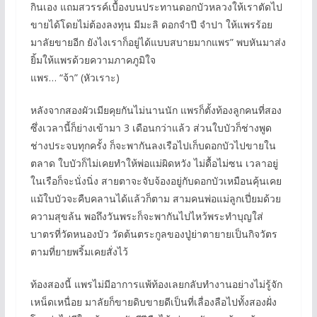
กินเอง แถมสวรรค์เบื้องบนประทานดอกบัวหลวงให้เราตัดไป
ขายได้โดยไม่ต้องลงทุน มีมะลิ ดอกจำปี จำปา ให้แพรร้อย
มาลัยขายอีก ยังไงเราก็อยู่ได้แบบสบายมากแพร” พบหันมาส่ง
ยิ้มให้แพรด้วยความภาคภูมิใจ
แพร… “จ้า” (หัวเราะ)
หลังจากสองผัวเมียคุยกันไม่นานนัก แพรก็ตั้งท้องลูกคนที่สอง
ซึ่งเวลานี้ก็ย่างเข้ามา 3 เดือนกว่าแล้ว ส่วนใบบัวก็ช่างพูด
ช่างประจบทุกครั้ง ก็จะพากันลงเรือไปเก็บดอกบัวไปขายใน
ตลาด ใบบัวก็ไม่เคยทำให้พ่อแม่ผิดหวัง ไม่ดื้อไม่ซน เวลาอยู่
ในเรือก็จะนั่งนิ่ง สายตาจะจับจ้องอยู่กับดอกบัวเหมือนคุ้นเคย
แม้ใบบัวจะคืบคลานได้แล้วก็ตาม สามคนพ่อแม่ลูกเปี่ยมด้วย
ความสุขล้น พอถึงวันพระก็จะพากันไปไหว้พระทำบุญใส่
บาตรที่วัดหนองบัว วัดต้นตระกูลของปู่ย่าตายายเป็นกิจวัตร
ตามที่ยายพริ้มเคยสั่งไว้
ท้องสองนี้ แพรไม่มีอาการแพ้ท้องเลยกลับทำงานอย่างไม่รู้จัก
เหน็ดเหนื่อย มาลัยก็ขายดิบขายดีเป็นที่เลื่องลือไปทั้งสองฝั่ง