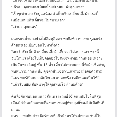
“แก้วรีบเช็ดตัวให้น้อง เปลี่ยนเสื้อผ้าเดี๋ยวน้องจะไม่สบาย”
“เจ้าค่ะ คุณพบคงเปียกน้ำแย่เลยนะค่ะคุณแพร”
“เร็วๆเข้าเถอะรีบดูแลน้อง ฉันก็จะรีบเปลี่ยนเสื้อผ้า เธอก็
เหมือนกันแก้วเดี๋ยวจะไม่สบายเอา”
“เจ้าค่ะ คุณแพร”
ฝนกระหน่ำตกอย่างไม่ลืมหูลืมตา พบถือข้าวของพะรุงพะรัง
ด้วยตัวเองเปียกปอนไปทั่วทั้งตัว
“พบเร็วรีบเช็ดตัวเปลี่ยนเสื้อผ้าเดี๋ยวจะไม่สบายเอา พรุ่งนี้
วันโกนเราต้องไปเก็บดอกบัวไปส่งเจ้หมวยมากหน่อย เพราะ
เป็นวันพระใหญ่ ขึ้น 15 ค่ำ เดี๋ยวไม่สบายเอา นี่จ้ะผ้าเช็ดตัวดู
พบหนาวมากนะเนี่ย ดูซิตัวสั่นเชียว”…แพรเอามือจับตัวสามี
“แพร พบรู้สึกหนาวจับใจเลย แปลกจริง เหมือนจะเป็นไข้”
“แก้วรีบหยิบเสื้อหนาๆให้คุณพบเร็ว ผ้าห่มด้วย”
คืนทั้งคืนพบนอนหนาวสั่นเพราะฤทธิ์ไข้ จนหลับไปในที่สุด
เสียงไก่ขันแล้วแต่พบก็คงนอนซมอยู่ด้วยฤทธิ์ของไข้เมื่อคืนที่
ผ่านมา
แพร… “พบกินข้าวต้มร้อนๆที่แก้วนำมาให้หน่อยนะ วันนี้ไม่