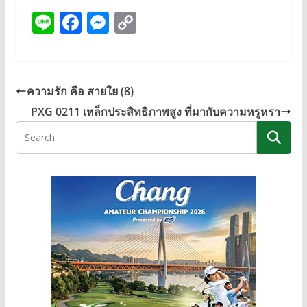
Li
F
M
C
n
ac
e
o
e
e
ss
p
b
e
y
ความรัก คือ สายใย (8)
o
n
Li
PXG 0211 เหล็กประสิทธิภาพสูง ที่มากับความหรูหรา
o
g
n
k
er
k