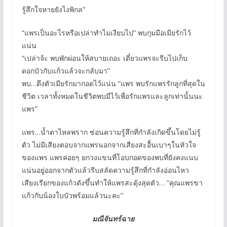
รู้สึกใจหายยังไงพิกล”
“แพรเป็นอะไรหรือเปล่าทำไมเงียบไป” พบกุมมือเมียรักไว้
แน่น
“เปล่าจ้ะ พบพักผ่อนให้สบายเถอะ เดี๋ยวแพรจะรีบไปเก็บ
ดอกบัวกับแก้วแล้วจะกลับมา”
พบ…ดึงตัวเมียรักมากอดไว้แน่น “แพร พบรักแพรรักลูกที่สุดใน
ชีวิต เวลาทั้งหมดในชีวิตพบมีไว้เพื่อรักแพรและลูกเท่านั้นนะ
แพร”
แพร…น้ำตาไหลพราก ซ่อนความรู้สึกที่กำลังเกิดขึ้นโดยไม่รู้
ตัว ไม่มีเสียงตอบจากแพรนอกจากเสียงสะอื้นเบาๆในหัวใจ
ของแพร แพรค่อยๆ ยกวงแขนที่โอบกอดของพบที่ยังคงแนบ
แน่นอยู่ออกจากตัวแล้วรีบสลัดความรู้สึกที่กำลังอ่อนไหว
เสียงเรียกของแก้วดังขึ้นทำให้แพรสะดุ้งสุดตัว… “คุณแพรขา
แก้วกับน้องใบบัวพร้อมแล้วนะคะ”
มณีจันทร์ฉาย