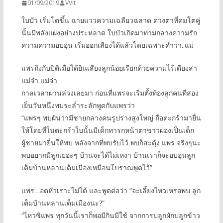
01/09/2019
VVit
ใบบัว เริ่มโตขึ้น ฉายแววความเฉลียวฉลาด ดวงตาที่คมโตคู่
นั้นมีพลังแฝงอย่างประหลาด ใบบัวเกิดมาท่ามกลางความรัก
ความความอบอุ่น เริ่มออกเสียงได้แล้วโดยเฉพาะคำว่า..แม่
แพรถึงกับปิติเมื่อได้ยินเสียงลูกน้อยเรียกด้วยความไร้เดียงสา
แม่จ๋า แม่จ๋า
กาลเวลาผ่านล่วงเลยมา ก่อนที่แพรจะเริ่มตั้งท้องลูกคนที่สอง
เย็นวันหนึ่งพบระล่ำระลักพูดกับแพรว่า
“แพรๆ พบฝันว่ามีชายกลางคนรูปร่างสูงใหญ่ ถือตะกร้ามายื่น
ให้โดยที่ในตะกร้าใบนั้นมีเด็กทารกหน้าตาขาวผ่องเป็นเด็ก
ผู้ชายมายื่นให้พบ หลังจากที่พบรับไว้ พบก็สะดุ้ง แพร จริงๆนะ
พบอยากมีลูกเยอะๆ บ้านจะได้ไม่เหงา บ้านเราก็จะอบอุ่นลูก
เต็มบ้านหลานเต็มเมืองเหมือนโบราณพูดไว้”
แพร…อดหัวเราะไม่ได้ และพูดต่อว่า “จะเลี้ยงไหวเหรอพบ ลูก
เต็มบ้านหลานเต็มเมืองนะ?”
“ไหวซิแพร ทุกวันนี้เราก็พอมีกินมีใช้ จากการปลูกผักปลูกข้าว