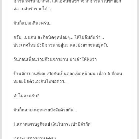
ชาวนาทำนายากจน แต่ไอ้คนซื้อข้าวจากชาวนาไปขายอีก
ต่อ…กลับร่ำรวยได้…
มันก็แปลกดีนะครับ…
ครับ…บ่นกัน สะกิดนิดๆหน่อยๆ… ให้ไม่ลืมกันว่า…
ประเทศไทย ยังมีชาวนาอยู่นะ และยังยากจนอยู่ครับ
วันก่อนเพื่อนร่วมก๊วนจักรยาน มาเล่าให้ฟังว่า
ร้านจักรยานที่เคยเปิดกันเป็นดอกเห็ดหน้าฝน เมื่อ5-6 ปีก่อน
ทยอยปิดตัวเองกันไปพอควร…
ทำไมละครับ?
มันก็หลายเหตุหลายปัจจัยด้วยกัน…
1.สภาพเศรษฐกิจแย่ เงินในกระเป่ามีจำกัด
2.กระแสจักรยานลดลง