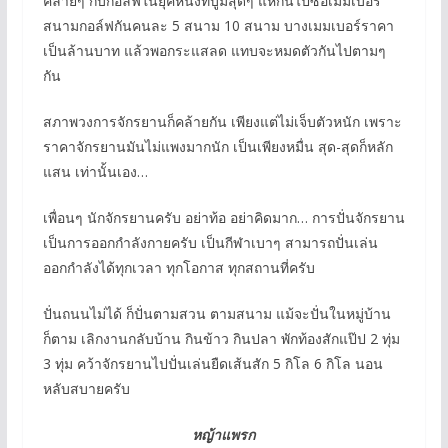
คล้ายๆ กับกอล์ฟในยุคหนึ่งที่บูมสุดๆ แห่กันไปซื้อเมมเบอร์
สนามกอล์ฟกันคนละ 5 สนาม 10 สนาม บางเมมเบอร์ราคา
เป็นล้านบาท แล้วพอกระแสลด แทบจะหมดตัวกันไปตามๆ
กัน
สภาพวงการจักรยานก็คล้ายกัน เพียงแต่ไม่เจ็บตัวหนัก เพราะ
ราคาจักรยานมันไม่แพงมากนัก เป็นเพียงหมื่น สุด-สุดก็หลัก
แสน เท่านั้นเอง…
เพื่อนๆ นักจักรยานครับ อย่าท้อ อย่าคิดมาก… การปั่นจักรยาน
เป็นการออกกำลังกายครับ เป็นกีฬาเบาๆ สามารถปั่นเล่น
ออกกำลังได้ทุกเวลา ทุกโอกาส ทุกสถานที่ครับ
ปั่นถนนไม่ได้ ก็ปั่นตามสวน ตามสนาม แม้จะปั่นในหมู่บ้าน
ก็ตาม เลิกงานกลับบ้าน กินข้าว กินปลา พักท้องสักแป๊ป 2 ทุ่ม
3 ทุ่ม คว้าจักรยานไปปั่นเล่นยืดเส้นสัก 5 กิโล 6 กิโล นอน
หลับสบายครับ
หญ้าแพรก