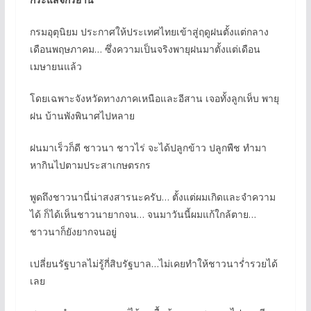
กรมอุตุนิยม ประกาศให้ประเทศไทยเข้าสู่ฤดูฝนตั้งแต่กลาง
เดือนพฤษภาคม… ซึ่งความเป็นจริงพายุฝนมาตั้งแต่เดือน
เมษายนแล้ว
โดยเฉพาะจังหวัดทางภาคเหนือและอีสาน เจอทั้งลูกเห็บ พายุ
ฝน บ้านพังพินาศไปหลาย
ฝนมาเร็วก็ดี ชาวนา ชาวไร่ จะได้ปลูกข้าว ปลูกพืช ทำมา
หากินไปตามประสาเกษตรกร
พูดถึงชาวนานี่น่าสงสารนะครับ… ตั้งแต่ผมเกิดและจำความ
ได้ ก็ได้เห็นชาวนายากจน… จนมาวันนี้ผมแก้ใกล้ตาย…
ชาวนาก็ยังยากจนอยู่
เปลี่ยนรัฐบาลไม่รู้กี่สิบรัฐบาล…ไม่เคยทำให้ชาวนาร่ำรวยได้
เลย