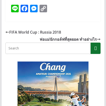
Li
F
M
C
n
ac
e
o
e
e
ss
p
b
e
y
FIFA World Cup : Russia 2018
o
n
Li
พ่อแม่นักกอล์ฟที่สุดยอด ทำอย่างไร
o
g
n
k
er
k