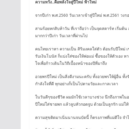
ความหวัง..คือพลังใจสู่ปีใหม่ ฟ้าใหม่
จากปีเก่า พ.ศ.2560 วันเวลาเข้าสู่ปีใหม่ พ.ศ.2561 
สามร้อยหกสิบห้าวัน ที่เราถือว่า เป็นจุดสตาร์ท เริ่มต้
มากกว่าปีเก่า วันเวลาที่ผ่านไป
คนไทยเราหา ความเป็น สิริมงคลใส่ตัว ต้อนรับปีใหม่ เ
รับเงินโบนัส ก็แบ่งใส่ซองให้พ่อแม่ ซื้อของให้ตัวเอง ห
ใจเพื่อก้าวเดินในวิถีเบื้องหน้าของปีที่มาถึง
อวยพรปีใหม่ เป็นสิ่งดีงามนะครับ ทั้งอวยพรให้ผู้อื่น 
กำลังใจที่ดี ทุกอย่างก็เป็นไปตามวัยและกาลเวลา
ในวันดีๆของชีวิต ผมมักใช้เวลาบางช่วง นึกถึงภาพในอดีต 
ปีใหม่ใส่ชายพก แล้วลูบหัวกอดจูบ ด้วยเป็นลูกรัก แม่ให้
ความสุขติดมาเนิ่นนานจนบัดนี้ ก็ตรงภาพที่แม่ดีใจ จำได