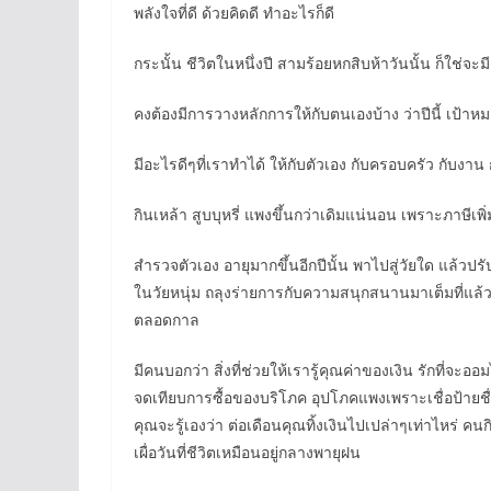
พลังใจที่ดี ด้วยคิดดี ทำอะไรก็ดี
กระนั้น ชีวิตในหนึ่งปี สามร้อยหกสิบห้าวันนั้น ก็ใช่จะมีแ
คงต้องมีการวางหลักการให้กับตนเองบ้าง ว่าปีนี้ เป้าหม
มีอะไรดีๆที่เราทำได้ ให้กับตัวเอง กับครอบครัว กับงา
กินเหล้า สูบบุหรี่ แพงขึ้นกว่าเดิมแน่นอน เพราะภาษีเพ
สำรวจตัวเอง อายุมากขึ้นอีกปีนั้น พาไปสู่วัยใด แล้วป
ในวัยหนุ่ม ถลุงร่ายการกับความสนุกสนานมาเต็มที่แล้ว 
ตลอดกาล
มีคนบอกว่า สิ่งที่ช่วยให้เรารู้คุณค่าของเงิน รักที่จะ
จดเทียบการซื้อของบริโภค อุปโภคแพงเพราะเชื่อป้ายชื่อ
คุณจะรู้เองว่า ต่อเดือนคุณทิ้งเงินไปเปล่าๆเท่าไหร่ คน
เผื่อวันที่ชีวิตเหมือนอยู่กลางพายุฝน