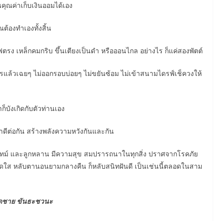
็นคุณค่าเก็บเงินออมได้เอง
ุณต้องทำเองทั้งสิ้น
ฟตรง เหล็กคมกริบ ขึ้นเตียงเป็นดำ หรือออนไกล อย่างไร ก็แค่สองพัตต์
พรแล้วเฉยๆ ไม่ออกรอบบ่อยๆ ไม่ขยันซ้อม ไม่เข้าสนามไดรฟ์เช็ควงให้
็บังเกิดกับตัวท่านเอง
ดีต่อกัน สร้างพลังความหวังกันและกัน
์ฟไทม์ และลูกหลาน มีความสุข สมปรารถนาในทุกสิ่ง ปราศจากโรคภัย
สดใส หลับตานอนยามกลางคืน ก็หลับสนิทฝันดี เป็นเช่นนี้ตลอดในสาม
ดชาย ขันธะชวนะ