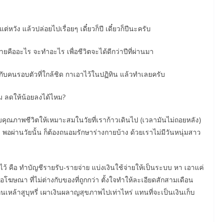
ต่หวัง แล้วปล่อยไปเรื่อยๆ เดี๋ยวก็ปี เดี๋ยวก็ปีนะครับ
ายคืออะไร จะทำอะไร เพื่อชีวิตจะได้ดีกว่าปีที่ผ่านมา
น กับคนรอบตัวที่ใกล้ชิด กาเอาไว้ในปฏิทิน แล้วทำเลยครับ
ิ่ม ลดให้น้อยลงได้ไหม?
รับคุณภาพชีวิตให้เหมาะสมในวัยที่เราก้าวเดินไป (เวลามันไม่ถอยหลัง)
พอผ่านวัยนั้น ก็ต้องถนอมรักษาร่างกายบ้าง ด้วยเราไม่มีวันหนุ่มสาว
ออมไว้ คือ ทำบัญชีรายรับ-รายจ่าย แบ่งเงินใช้จ่ายให้เป็นระบบ หา เอาแค่
โฆษณา ที่ไม่ต่างกับของที่ถูกกว่า ตั้งใจทำให้ละเอียดสักสามเดือน
กินเหล้าสูบุหรี่ เผาเงินผลาญสุขภาพไปเท่าไหร่ แทนที่จะเป็นเงินเก็บ