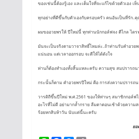
ของเช่นนี้ต้องรู้เอง และเต็มใจที่จะแก้ไขด้วยตัวเอง เห
ทุกอย่างที่ดีขึ้นกับตัวเองกับครอบครัว คนอันเป็นที่รัก..ค
ผมขออวยพรให้ ปีใหม่นี้ ทุกท่านนักกอล์ฟจง ตีไกล ไดร
มันจะเป็นจริงตามวาจาสิทธิ์ไหมล่ะ..ถ้าท่านรับคำอวย
แน่นอน แต่เวลาออกรอบ จะตีให้ได้ดังใจ
ท่านก็ต้องทำเองทั้งสิ้นแหละครับ ความสุข สมปรารถนาก
กระนั้นก็ตาม คำอวยพรปีใหม่ คือ การส่งความปรารถนา
วารดิถีขึ้นปีใหม่ พ.ศ.2561 ของให้ท่านๆ สมาชิกกอล
อะไรที่ไม่ดี อย่ามากล้ำกราย ลืมตาตอนเช้าด้วยความ
ร้อยหกสิบห้าวัน นับแต่นี้นะครับ
ยอ