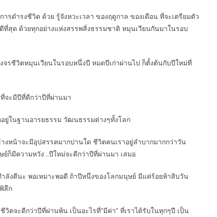
การดำรงชีวิต ด้วย รู้จังหวะเวลา ของฤดูกาล ของเดือน ที่จะเตรียมตัว
ดีที่สุด ด้วยทุกอย่างแห่งสรรพสิ่งธรรมชาติ หมุนเวียนกันมาในรอบ
จรชีวิตหมุนเวียนในรอบหนึ่งปี หมดปีเก่าผ่านไป ก็ตั้งต้นกับปีใหม่ที่
ะมีปีที่ดีกว่าปีที่ผ่านมา
ออยู่ในฐานอารยธรรม วัฒนธรรมต่างๆทั้งโลก
ลข้างหน้าจะมีอุปสรรคมากปานใด ชีวิตคนเราอยู่ลำบากมากกว่าวัน
ย์ก็มีความหวัง ..ปีใหม่จะดีกว่าปีที่ผ่านมา เสมอ
ากำลังดีนะ พอเหมาะพอดี ถ้าปีหนึ่งของโลกมนุษย์ มีแค่ร้อยห้าสิบวัน
พิลึก
ิตจะดีกว่าปีที่ผ่านพ้น เป็นอะไรที่”มีค่า” ที่เราได้รับในทุกๆปี เป็น