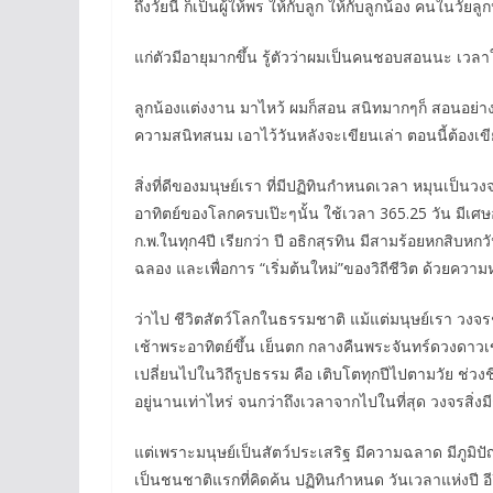
ถึงวัยนี้ ก็เป็นผู้ให้พร ให้กับลูก ให้กับลูกน้อง คนใ
แก่ตัวมีอายุมากขึ้น รู้ตัวว่าผมเป็นคนชอบสอนนะ เวล
ลูกน้องแต่งงาน มาไหว้ ผมก็สอน สนิทมากๆก็ สอนอย่า
ความสนิทสนม เอาไว้วันหลังจะเขียนเล่า ตอนนี้ต้องเข
สิ่งที่ดีของมนุษย์เรา ที่มีปฏิทินกำหนดเวลา หมุนเป็น
อาทิตย์ของโลกครบเป๊ะๆนั้น ใช้เวลา 365.25 วัน มีเศษอย
ก.พ.ในทุก4ปี เรียกว่า ปี อธิกสุรทิน มีสามร้อยหกสิบ
ฉลอง และเพื่อการ “เริ่มต้นใหม่”ของวิถีชีวิต ด้วยความหวัง
ว่าไป ชีวิตสัตว์โลกในธรรมชาติ แม้แต่มนุษย์เรา วงจรชีว
เช้าพระอาทิตย์ขึ้น เย็นตก กลางคืนพระจันทร์ดวงดาวเข้า
เปลี่ยนไปในวิถีรูปธรรม คือ เติบโตทุกปีไปตามวัย ช่วง
อยู่นานเท่าไหร่ จนกว่าถึงเวลาจากไปในที่สุด วงจรสิ่งมีชี
แต่เพราะมนุษย์เป็นสัตว์ประเสริฐ มีความฉลาด มีภูมิป
เป็นชนชาติแรกที่คิดค้น ปฏิทินกำหนด วันเวลาแห่งปี