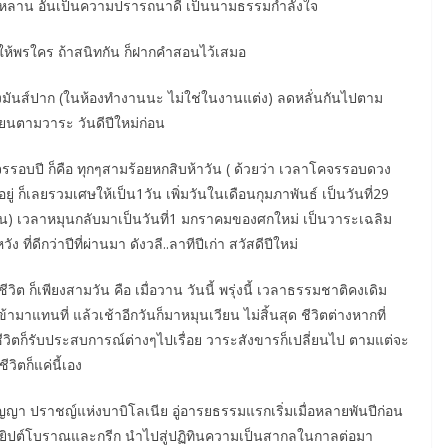
นวัยลูกหลาน อันเป็นความปรารถนาดี เป็นนามธรรมกำลังใจ
าให้พรใคร ถ้าสนิทกัน ก็ฝากคำสอนไว้เสมอ
งมันส์ปาก (ในห้องทำงานนะ ไม่ใช่ในงานแต่ง) ลดหลั่นกันไปตาม
ียนตามวาระ วันดีปีใหม่ก่อน
วงจรรอบปี ก็คือ ทุกๆสามร้อยหกสิบห้าวัน ( ด้วยว่า เวลาโคจรรอบดวง
ู่ ก็เลยรวมเศษให้เป็น1วัน เพิ่มวันในเดือนกุมภาพันธ์ เป็นวันที่29
หกวัน) เวลาหมุนกลับมาเป็นวันที่1 มกราคมของศกใหม่ เป็นวาระเฉลิม
 ที่ดีกว่าปีที่ผ่านมา ดังวลี..ลาทีปีเก่า สวัสดีปีใหม่
ิต ก็เพียงสามวัน คือ เมื่อวาน วันนี้ พรุ่งนี้ เวลาธรรมชาติคงเดิม
มาแทนที่ แล้วเช้าอีกวันก็มาหมุนเวียน ไม่สิ้นสุด ชีวิตต่างหากที่
ชีวิตก็รับประสบการณ์ต่างๆไปเรื่อย วาระสังขารก็เปลี่ยนไป ตามแต่จะ
วิตก็แค่นี้เอง
ัญญา ปราชญ์แห่งบาบิโลเนีย อู่อารยธรรมแรกเริ่มเมื่อหลายพันปีก่อน
 อียิปต์โบราณและกรีก นำไปสู่ปฏิทินความเป็นสากลในกาลต่อมา