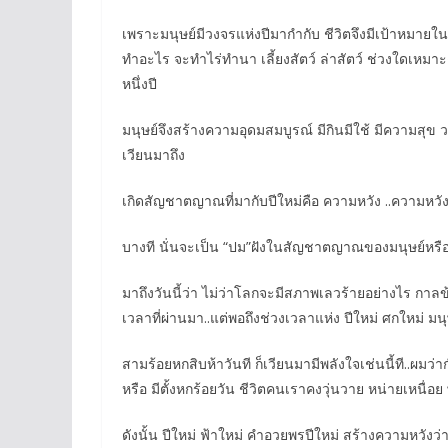
เพราะมนุษย์มีวงจรแห่งปีมากำกับ ชีวิตจึงมีเป้าหมายใน
ทำอะไร จะทำไร่ทำนา เลี้ยงสัตว์ ล่าสัตว์ ช่วงใดเหมาะ
หนึ่งปี
มนุษย์จึงสร้างความอุดมสมบูรณ์ มีกินมีใช้ มีความสุข วง
เวียนมาถึง
เกิดสัญชาตญาณที่มากับปีใหม่คือ ความหวัง ..ความหวังที่จ
บางที นั่นจะเป็น “ปม”ฝังในสัญชาตญาณของมนุษย์หรื
มาถึงวันนี้ว่า ไม่ว่าโลกจะมีสภาพเลวร้ายอย่างไร กา
เวลาที่ผ่านมา..แต่พอถึงช่วงเวลาแห่ง ปีใหม่ ศกใหม่ มนุษ
สามร้อยหกสิบห้าวันที ก็เวียนมามีพลังใจเช่นนี้ที..ผมว่
หรือ มีตั้งหกร้อยวัน ชีวิตคนเราคงวุ่นวาย หน่ายเหนื่อย 
ดังนั้น ปีใหม่ ฟ้าใหม่ คำอวยพรปีใหม่ สร้างความหวังว่าชีว