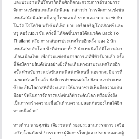
และประธานที่ปรึกษากิตติมศักดิ์คณะกรรมการอำนวยการ
จัดการแข่งขันเทนนิสนัดพิเศษ กล่าวว่า “การจัดการแข่งขัน
เทนนิสนัดพิเศษ แบ็ค ทู ไทยแลนด์ ราฟาเอล นาดาล พบกับ
โนวัค โจโควิช พรีเซ้นท์เท็ด บาย เครือเจริญโภคภัณฑ์ และ
ทรู คอร์เปอเรชั่น ครั้งนี้ ได้จัดขึ้นภายใต้แนวคิด Back To
Thailand หรือ การกลับมาประเทศไทยอีกครั้ง ของ 2 นัก
เทนนิสระดับโลก ซึ่งที่ผ่านมาทั้ง 2 นักเทนนิสได้มีโอกาสมา
เยือนเมืองไทย เพื่อร่วมแข่งขันรายการเอทีพีทัวร์มาแล้ว ครั้ง
นี้จึงมีความยินดีเป็นอย่างยิ่งที่จะเดินทางมาประเทศไทยอีก
ครั้ง สำหรับการแข่งขันเทนนิสนัดพิเศษนี้ นอจากจะมีข่าวที่
เผยแพร่ออกไปแล้ว ยังมีการถ่ายทอดสดไปยังนานาประเทศ
ซึ่งจะเป็นโอกาสที่ดีที่จะแสดงให้นานาชาติเห็นถึงความเป็น
มืออาชีพในการจัดการแข่งขันกีฬาระดับโลก พร้อมทั้งยัง
เป็นการสร้างความเชื่อมั่นด้านความปลอดภัยของไทยได้อีก
ทางหนึ่งด้วย”
ทางด้าน นายศุภชัย เจียรวนนท์ รองประธานกรรมการ เครือ
เจริญโภคภัณฑ์ / กรรมการผู้จัดการใหญ่และประธานคณะผู้