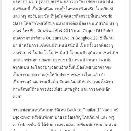
บริหาร บมจ. ทรูคอร์ปอเรชั่น กล่าวว่า “การจัดการแข่งขัน
นัดพิเศษนี้ เป็นอีกหนึ่งความตั้งใจของเครือเจริญโภคภัณฑ์
และ ทรู คอร์ปอเรชั่น ที่มุ่งมั่นคัดสรรกิจกรรมที่เป็น World
Class ให้ชาวไทยได้รับชมมาอย่างต่อเนื่อง เช่นเดียวกับ ทรู ซู
เปอร์ โทรฟี่ – ลิเวอร์พูล ทัวร์ 2015 และ Cirque DU Soleil
มนตรามายาพิศวง Quidam Live in Bangkok 2015 ที่ผ่าน
มา สำหรับการแข่งขันนัดเทนนิสนัดนี้ เป็นครั้งแรกที่สองซู
เปอร์สตาร์ โนวัค โจโควิช มือ 1 โลกคนปัจจุบันจากเซอร์เบีย
และ ราฟาเอล นาดาล ยอดแชมป์ แกรนด์ สแลม 14 สมัย
จากสเปน จะโคจรมาเจอกันอีกครั้งที่เมืองไทย นอกจากจะ
เป็นการมอบความสุขให้กับประชาชนชาวไทยแล้ว ยัง
เป็นการสร้างความเชื่อมั่น อันจะส่งผลดีต่อประเทศทั้งด้าน
ภาพลักษณ์ด้านการท่องเที่ยว เศรษฐกิจ และการลงทุนอีก
ด้วย”
การแข่งขันเทนนิสแมตช์พิเศษ Back to Thailand “Nadal VS
Djokovic” พรีเซ้นท์เท็ด บาย เครือเจริญโภคภัณฑ์ และ ทรู
คอร์เปอเรชั่น นี้ ได้รับความร่วมมือจากพันธมิตรทุกภาคส่วน