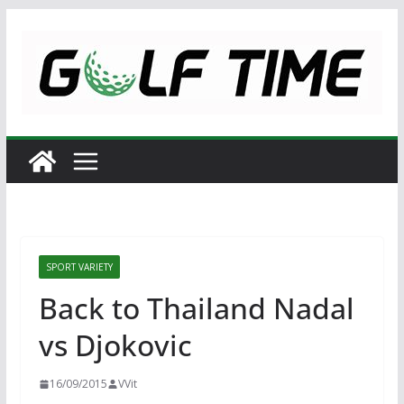
Skip
to
content
SPORT VARIETY
Back to Thailand Nadal
vs Djokovic
16/09/2015
VVit