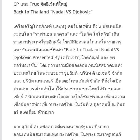
CP และ True จัดอีเว้นท์ใหญ่
Back to Thailand “Nadal VS Djokovic”
เครือเจริญโภคภัณฑ์ และทรู คอร์ปอเรชั่น ดึง 2 นักเทนนิส
ระดับโลก “ราฟาเอล นาดาล” และ “โนวัค โจโควิช” เดิน
ทางมาประเทศไทยอีกครั้ง โชว์ฝีมือดวลแร็กเกตในรายการ
แข่งขันเทนนิสแมตช์พิเศษ “Back to Thailand Nadal VS
Djokovic Presented By เครือเจริญโภคภัณฑ์ และ ทรู
คอร์ปอเรชั่น” โดยความร่วมมือของลอนเทนนิสสมาคมแห่ง
ประเทศไทย ในพระบรมราชูปถัมภ์, บริษัท ดิ เอเจนซี่ จำกัด
และ บริษัท แพนเทอร์ เอ็นเตอร์เทนเม้นท์ จำกัด ที่ตั้งใจเปิด
ประสบการณ์ระดับโลกให้ประชาชนชาวไทยได้รับชมและ
เชียร์ 2 นักเทนนิสระดับโลกอย่างใกล้ชิด พร้อมสะท้อนความ
เชื่อมั่นการท่องเที่ยวประเทศไทย ในวันที่ 2 ตุลาคมนี้ ณ อินด
อร์ สเตเดี้ยม หัวหมาก
นายสุวัจน์ ลิปตพัลลภ อดีตรองนายกรัฐมนตรี นายก
ลอนเทนนิสสมาคมแห่งประเทศไทย ในพระบรมราชูปถัมภ์