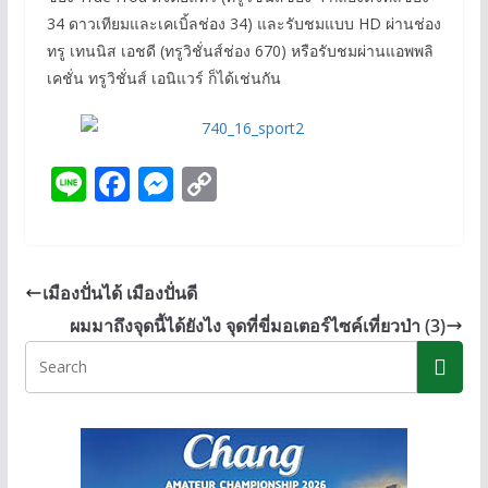
34 ดาวเทียมและเคเบิ้ลช่อง 34) และรับชมแบบ HD ผ่านช่อง
ทรู เทนนิส เอชดี (ทรูวิชั่นส์ช่อง 670) หรือรับชมผ่านแอพพลิ
เคชั่น ทรูวิชั่นส์ เอนิแวร์ ก็ได้เช่นกัน
Li
F
M
C
n
ac
e
o
e
e
ss
p
b
e
y
เมืองปั่นได้ เมืองปั่นดี
o
n
Li
ผมมาถึงจุดนี้ได้ยังไง จุดที่ขี่มอเตอร์ไซค์เที่ยวป่า (3)
o
g
n
k
er
k