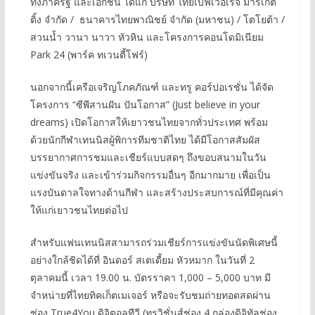
ทั้งภาครัฐ และเอกชน ได้แก่ บริษัท ไทยเบฟเวอเรจ มาร์เก็ต
ติ้ง จำกัด / ธนาคารไทยพาณิชย์ จำกัด (มหาชน) / โตโยต้า /
สวนน้ำ วานา นาวา หัวหิน และโครงการคอนโดมิเนียม
Park 24 (พาร์ค ทเวนตี้โฟร์)
นอกจากนี้เครือเจริญโภคภัณฑ์ และทรู คอร์ปอเรชั่น ได้จัด
โครงการ “ซีพีสานฝัน ปันโอกาส” (Just believe in your
dreams) เปิดโอกาสให้เยาวชนไทยจากทั่วประเทศ พร้อม
ด้วยนักกีฬาเทนนิสผู้พิการทีมชาติไทย ได้มีโอกาสสัมผัส
บรรยากาศการชมและเชียร์แบบสดๆ ถึงขอบสนามในวัน
แข่งขันจริง และเข้าร่วมกิจกรรมอื่นๆ อีกมากมาย เพื่อเป็น
แรงบันดาลใจทางด้านกีฬา และสร้างประสบการณ์ที่มีคุณค่า
ให้แก่เยาวชนไทยต่อไป
สำหรับแฟนเทนนิสสามารถร่วมเชียร์การแข่งขันนัดพิเศษนี้
อย่างใกล้ชิดได้ที่ อินดอร์ สเตเดี้ยม หัวหมาก ในวันที่ 2
ตุลาคมนี้ เวลา 19.00 น. บัตรราคา 1,000 – 5,000 บาท มี
จำหน่ายที่ไทยทิคเก็ตเมเจอร์ หรือจะรับชมถ่ายทอดสดผ่าน
ช่อง True4You ดิจิตอลทีวี (ทรูวิชั่นส์ช่อง 4 กล่องดิจิทัลช่อง