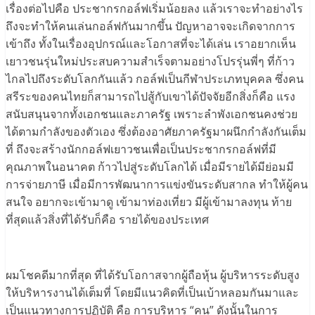
เรื่องต่อไปคือ ประชากรกอล์ฟเริ่มน้อยลง แล้วเราจะทำอย่างไร
ถึงจะทำให้คนเล่นกอล์ฟกันมากขึ้น ปัญหาอาจจะเกิดจากการ
เข้าถึง ทั้งในเรื่องอุปกรณ์และโอกาสที่จะได้เล่น เราอยากเห็น
เยาวชนรุ่นใหม่ประสบความสำเร็จตามอย่างโปรรุ่นพี่ๆ ที่ก้าว
ไกลไปถึงระดับโลกกันแล้ว กอล์ฟเป็นกีฬาประเภทบุคคล ซึ่งคน
สรีระของคนไทยก็สามารถไปสู้กับเขาได้ปัจจัยอีกสิ่งก็คือ แรง
สนับสนุนจากทั้งเอกชนและภาครัฐ เพราะลำพังเอกชนคงช่วย
ได้ตามกำลังของตัวเอง ซึ่งต้องอาศัยภาครัฐมาผนึกกำลังกันเต็ม
ที่ ถึงจะสร้างนักกอล์ฟเยาวชนเพื่อเป็นประชากรกอล์ฟที่มี
คุณภาพในอนาคต ก้าวไปสู่ระดับโลกได้ เมื่อมีรายได้มีย่อมมี
การจ่ายภาษี เมื่อมีการพัฒนาการแข่งขันระดับสากล ทำให้ผู้คน
สนใจ อยากจะเข้ามาดู เข้ามาท่องเที่ยว มีผู้เข้ามาลงทุน ท้าย
ที่สุดแล้วสิ่งที่ได้รับก็คือ รายได้ของประเทศ
ผมโชคดีมากที่สุด ที่ได้รับโอกาสจากผู้ถือหุ้น ผู้บริหารระดับสูง
ให้บริหารงานได้เต็มที่ โดยมีแนวคิดที่เป็นเบ้าหลอมกันมาและ
เป็นแนวทางการปฏิบัติ คือ การบริหาร “คน” ดังนั้นในการ