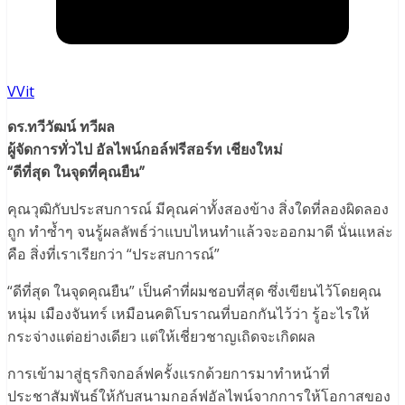
VVit
ดร.ทวีวัฒน์ ทวีผล
ผู้จัดการทั่วไป อัลไพน์กอล์ฟรีสอร์ท เชียงใหม่
“ดีที่สุด ในจุดที่คุณยืน”
คุณวุฒิกับประสบการณ์ มีคุณค่าทั้งสองข้าง สิ่งใดที่ลองผิดลอง
ถูก ทำซ้ำๆ จนรู้ผลลัพธ์ว่าแบบไหนทำแล้วจะออกมาดี นั่นแหล่ะ
คือ สิ่งที่เราเรียกว่า “ประสบการณ์”
“ดีที่สุด ในจุดคุณยืน” เป็นคำที่ผมชอบที่สุด ซึ่งเขียนไว้โดยคุณ
หนุ่ม เมืองจันทร์ เหมือนคติโบราณที่บอกกันไว้ว่า รู้อะไรให้
กระจ่างแต่อย่างเดียว แต่ให้เชี่ยวชาญเถิดจะเกิดผล
การเข้ามาสู่ธุรกิจกอล์ฟครั้งแรกด้วยการมาทำหน้าที่
ประชาสัมพันธ์ให้กับสนามกอล์ฟอัลไพน์จากการให้โอกาสของ