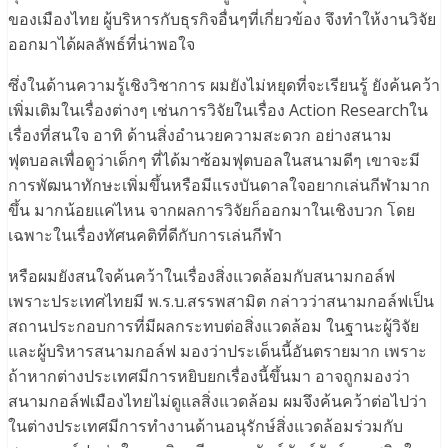
ของเมืองไทย ผู้บริหารกับธุรกิจอื่นๆที่เกี่ยวข้อง จึงทำให้งานวิจัย
ออกมาได้ผลลัพธ์ที่น่าพอใจ
ซึ่งในด้านความรู้เชิงวิชาการ ผมยังไม่หยุดที่จะเรียนรู้ ยังค้นคว้า
เพิ่มเติมในเรื่องต่างๆ เช่นการวิจัยในเรื่อง Action Researchใน
เรื่องที่สนใจ อาทิ ด้านสิ่งอำนวยความสะดวก อย่างสนาม
ฟุตบอลเพื่อดูว่าเด็กๆ ที่ได้มาซ้อมฟุตบอลในสนามดีๆ เขาจะมี
การพัฒนาทักษะเพิ่มขึ้นหรือมีแรงบันดาลใจอยากเล่นกีฬามาก
ขึ้น มากน้อยแค่ไหน จากผลการวิจัยก็ออกมาในเชิงบวก โดย
เฉพาะในเรื่องทัศนคติที่ดีกับการเล่นกีฬา
หรือผมยังสนใจค้นคว้าในเรื่องสิ่งแวดล้อมกับสนามกอล์ฟ
เพราะประเทศไทยมี พ.ร.บ.สรรพสามิต กล่าวว่าสนามกอล์ฟเป็น
สถานประกอบการที่มีผลกระทบต่อสิ่งแวดล้อม ในฐานะผู้วิจัย
และผู้บริหารสนามกอล์ฟ มองว่าประเด็นนี้อันตรายมาก เพราะ
ถ้าหากต่างประเทศมีการหยิบยกเรื่องนี้ขึ้นมา อาจถูกมองว่า
สนามกอล์ฟเมืองไทยไม่ดูแลสิ่งแวดล้อม ผมจึงค้นคว้าต่อไปว่า
ในต่างประเทศมีการทำงานด้านอนุรักษ์สิ่งแวดล้อมร่วมกับ