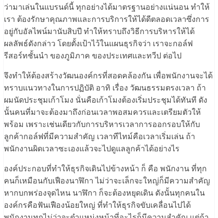
ว่ามาเล่นในแบรนด์นี้ ทุกอย่างได้มาตรฐานอย่างแน่นอน ทำให้
เรา ต้องรักษาคุณภาพและการบริการให้ได้ดีตลอดเวลาซึ่งการ
อยู่กับอัลไพน์มานับสิบปี ทำให้ทราบถึงวิธีการบริหารให้ได้
ผลลัพธ์ดังกล่าว โดยตั้งเป้าไว้ในแผนธุรกิจว่า เราจะกอล์ฟ
รีสอร์ทชั้นนำ ของภูมิภาค ของประเทศและทวีป ต่อไป
จึงทำให้ต้องสร้างวัฒนองค์กรที่สอดคล้องกัน เพื่อพนักงานจะได้
ทราบแนวทางในการปฏิบัติ อาทิ เรื่อง วัฒนธรรมตรงเวลา ถ้า
ผมนัดประชุมเก้าโมง นั่นคือเก้าโมงต้องเริ่มประชุมได้ทันที ดัง
นั้นคนที่มาจะต้องมาถึงก่อนเวลาพอสมควรและเตรียมตัวให้
พร้อม เพราะเช่นเดียวกับการบริหารเวลาการออกรอบให้กับ
ลูกค้ากอล์ฟที่มีความสำคัญ เวลาทีไทม์คือเวลาเริ่มเล่น ถ้า
พนักงานผิดเวลาซะเองแล้วจะไปดูแลลูกค้าได้อย่างไร
องค์ประกอบที่ทำให้ธุรกิจเดินไปข้างหน้า ก็ คือ พนักงาน ที่ทุก
คนก็เหมือนกับเฟืองนาฬิกา ไม่ว่าจะเล็กจะใหญ่ก็มีความสำคัญ
หากบกพร่องจุดไหน นาฬิกา ก็จะต้องหยุดเดิน ดังนั้นทุกคนใน
องค์กรคือฟันเฟืองน้อยใหญ่ ที่ทำให้ธุรกิจขับเคลื่อนไปได้
พนักงานทุกไม่ว่าจะตำแหน่งหน้าที่อะไรก็มีความสำคัญ แต่ถ้า