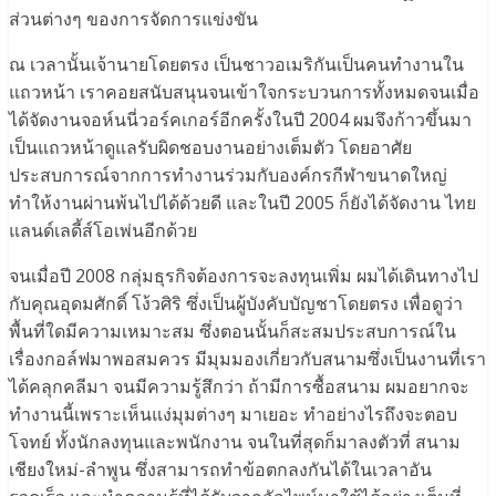
ส่วนต่างๆ ของการจัดการแข่งขัน
ณ เวลานั้นเจ้านายโดยตรง เป็นชาวอเมริกันเป็นคนทำงานใน
แถวหน้า เราคอยสนับสนุนจนเข้าใจกระบวนการทั้งหมดจนเมื่อ
ได้จัดงานจอห์นนี่วอร์คเกอร์อีกครั้งในปี 2004 ผมจึงก้าวขึ้นมา
เป็นแถวหน้าดูแลรับผิดชอบงานอย่างเต็มตัว โดยอาศัย
ประสบการณ์จากการทำงานร่วมกับองค์กรกีฬาขนาดใหญ่
ทำให้งานผ่านพ้นไปได้ด้วยดี และในปี 2005 ก็ยังได้จัดงาน ไทย
แลนด์เลดี้ส์โอเพ่นอีกด้วย
จนเมื่อปี 2008 กลุ่มธุรกิจต้องการจะลงทุนเพิ่ม ผมได้เดินทางไป
กับคุณอุดมศักดิ์ โง้วศิริ ซึ่งเป็นผู้บังคับบัญชาโดยตรง เพื่อดูว่า
พื้นที่ใดมีความเหมาะสม ซึ่งตอนนั้นก็สะสมประสบการณ์ใน
เรื่องกอล์ฟมาพอสมควร มีมุมมองเกี่ยวกับสนามซึ่งเป็นงานที่เรา
ได้คลุกคลีมา จนมีความรู้สึกว่า ถ้ามีการซื้อสนาม ผมอยากจะ
ทำงานนี้เพราะเห็นแง่มุมต่างๆ มาเยอะ ทำอย่างไรถึงจะตอบ
โจทย์ ทั้งนักลงทุนและพนักงาน จนในที่สุดก็มาลงตัวที่ สนาม
เชียงใหม่-ลำพูน ซึ่งสามารถทำข้อตกลงกันได้ในเวลาอัน