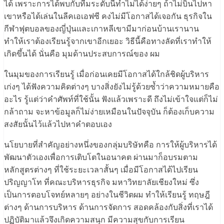
ได้ เพราะการได้พบกับทีมระดับนี้ทำไม่ได้ง่ายๆ ถ้าไม่บินไปหา
เขาหรือได้เล่นในลีคเอเอฟซี คงไม่มีโอกาสได้เจอกัน ธุรกิจใน
กีฬาฟุตบอลของญี่ปุ่นและเกาหลีเขามีมาก่อนบ้านเรานาน
ทำให้เราต้องเรียนรู้จากเขาอีกเยอะ วิธีนี้คือทางลัดที่เราทำให้
เกิดขึ้นได้ นั่นคือ มุมด้านประสบการณ์ของ ผม
ในมุมของการเรียนรู้ เมื่อก่อนเคยมีโอกาสได้ใกล้ชิดผู้บริหาร
เก่งๆ ได้ฟังความคิดต่างๆ บางสิ่งยังไม่รู้ด้วยซ้ำว่าความหมายคือ
อะไร รู้แต่ว่าคำศัพท์ที่ใช้นั้น ฟังแล้วเพราะดี ถึงไม่เข้าใจแต่ก็ไม่
กล้าถาม จะหาข้อมูลก็ไม่ง่ายเหมือนในปัจจุบัน ก็ต้องเก็บความ
สงสัยนั้นไว้แล้วไปหาคำตอบเอง
นโยบายที่สำคัญอย่างหนึ่งของกลุ่มบริษัทคือ การให้ผู้บริหารได้
พัฒนาตัวเองเพื่อการเติบโตในอนาคต ผ่านมาก็อบรมตาม
หลักสูตรต่างๆ ที่ใช้ระยะเวลาสั้นๆ เมื่อมีโอกาสได้ไปเรียน
ปริญญาโท ที่คณะบริหารธุรกิจ มหาวิทยาลัยเชียงใหม่ ซึ่ง
เป็นการตอบโจทย์หลายๆ อย่างในชีวิตผม ทำให้เรียนรู้ ทฤษฎี
ต่างๆ ด้านการบริหาร ด้านการจัดการ สอดคล้องกับสิ่งที่เราได้
ปฏิบัติมาแล้วจึงเกิดความสนุก มีความสุขกับการเรียน