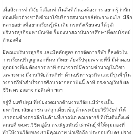
เมื่อถึงการทำวิจัย ก็เลือกทำในสิ่งที่ตัวเองต้องการ อยากรู้ว่านัก
ท่องเที่ยวต่างชาติเข้ามาใช้บริการสนามกอล์ฟเพราะอะไร มีอีก
หลายอย่างที่อยากเรียนรู้เพิ่มเติม กระทั่งเรียนจบ ได้วุฒิ
บริหารธุรกิจมหาบัณฑิต ก็มองหาสถาบันการศึกษาที่ตอบโจทย์
ตัวเองคือ
มีคณะบริหารธุรกิจ และมีหลักสูตร การจัดการกีฬา ก็ลงตัวใน
การเรียนปริญญาเอกที่มหาวิทยาลัยศรีปทุมเพราะที่นี่ มีคำตอบ
ทุกอย่างที่ผมต้องการ อาทิ คณาจารย์มีความชำนาญในวิชา
เฉพาะทาง มีงานวิจัยด้านกีฬา ด้านบริหารธุรกิจ และมีรุ่นพี่ๆใน
วงการกีฬาสำเร็จการศึกษาจากสถาบันนี้ อาทิ ดร.ชาญวิทย์ ผล
ชีวิน ดร.องอาจ ก่อสินค้า ฯลฯ
อยู่ที่ ม.ศรีปทุม ที่เข้มงวดมากด้านงานวิจัย แม้ว่าจะเป็น
มหาวิทยาลัยเอกชน แต่ถูกเคี่ยวเข็ญด้านระเบียบวิธีวิจัยทำให้
เราค่อนข้างตกผลึกในด้านที่เราถนัด คณาจารย์ ที่เริ่มต้นตั้งแต่
คณบดี ผศ.ดร.วิชิต อู่อ้น ดร.ณัฐสพันธ์ เผ่าพันธุ์ ที่ให้มุมมองที่
ทำให้งานวิจัยของเรามีคุณภาพ น่าเชื่อถือ ประกอบกับ ดร.ปราง