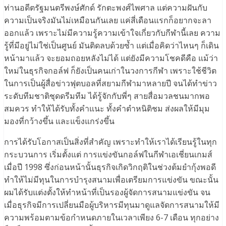
ท่านอดีตรัฐมนตรีพงษ์ศักด์ รักตะพงศ์ไพศาล แต่ความฝันกับ
ความเป็นจริงมันไม่เหมือนกันเลย แค่สี่เดือนแรกก็อยากจะลา
ออกแล้ว เพราะไม่มีความรู้ความเข้าใจเกี่ยวกับกีฬานี้เลย ความ
รู้ที่มีอยู่ไม่ใช่เป็นศูนย์ มันติดลบด้วยซ้ำ แต่เมื่อคิดว่าไหนๆ ก็เดิน
หน้ามาแล้ว จะยอมถอยหลังไม่ได้ แต่ยังมีความโชคดีคือ แม้ว่า
ใหม่ในธุรกิจกอล์ฟ ก็ยังเป็นคนเก่าในวงการกีฬา เพราะใช้ชีวิต
ในการเป็นผู้สื่อข่าวฟุตบอลที่สยามกีฬามาหลายปี จนได้ทำข่าว
ระดับทีมชาติชุดดรีมทีม ได้รู้จักกับพี่ๆ สายสื่อมวลชนมากพอ
สมควร ทำให้ได้รับทั้งคำแนะ ทั้งคำตำหนิติชม ส่งผลให้มีมุม
มองที่กว้างขึ้น และแข็งแกร่งขึ้น
การได้รับโอกาสเป็นสิ่งที่สำคัญ เพราะทำให้เราได้เรียนรู้ในทุก
กระบวนการ เริ่มตั้งแต่ การแข่งขันกอล์ฟในกีฬาเอเชี่ยนเกมส์
เมื่อปี 1998 ซึ่งก่อนหน้านั้นธุรกิจเกิดวิกฤติในช่วงต้มยำกุ้งพอดี
ทำให้ไม่มีทุนในการบำรุงสนามเพื่อเตรียมการแข่งขัน ขณะนั้น
ผมได้รับแต่งตั้งให้ทำหน้าที่เป็นรองผู้จัดการสนามแข่งขัน จน
เมื่อธุรกิจมีการเปลี่ยนมือผู้บริหารมีทุนมาดูแลจัดการสนามให้มี
ความพร้อมตามข้อกำหนดภายในเวลาเพียง 6-7 เดือน ทุกอย่าง