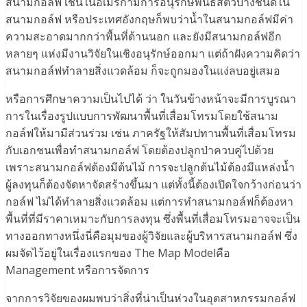
สนามกอล์ฟ เช่นในอเมริกามีการอนุรักษ์พันธ์สัตว์บางชนิดใน
สนามกอล์ฟ หรือประเทศอังกฤษก็พบว่าน้ำในสนามกอล์ฟมีค่า
ความสะอาดมากกว่าพื้นที่ด้านนอก และยังมีสนามกอล์ฟอีก
หลายๆ แห่งมีงานวิจัยในเชิงอนุรักษ์ออกมา แต่ถ้าฝังความคิดว่า
สนามกอล์ฟทำลายสิ่งแวดล้อม ก็จะถูกมองในแง่ลบอยู่เสมอ
หรือการศึกษาความเป็นไปได้ ว่า ในวันข้างหน้าจะมีการบูรณา
การในเรื่องรูปแบบการพัฒนาพื้นที่เสื่อมโทรมโดยใช้สนาม
กอล์ฟให้มามีส่วนร่วม เช่น ภาครัฐให้สัมปทานพื้นที่เสื่อมโทรม
กับเอกชนเพื่อทำสนามกอล์ฟ โดยต้องปลูกป่าควบคู่ไปด้วย
เพราะสนามกอล์ฟต้องมีต้นไม้ การจะปลูกต้นไม้ต้องมีแหล่งน้ำ
ผู้ลงทุนก็ต้องจัดหาจัดสร้างขึ้นมา แต่ทั้งนี้ต้องเปิดใจกว้างก่อนว่า
กอล์ฟ ไม่ได้ทำลายสิ่งแวดล้อม แต่การทำสนามกอล์ฟก็ต้องหา
พื้นที่ที่มีราคาเหมาะกับการลงทุน ซึ่งพื้นที่เสื่อมโทรมอาจจะเป็น
ทางออกทางหนึ่งนี่คือมุมของผู้วิจัยและผู้บริหารสนามกอล์ฟ ซึ่ง
ผมจัดไว้อยู่ในเรื่องแรกของ The Map Modelคือ
Management หรือการจัดการ
จากการวิจัยของผมพบว่าสิ่งที่น่าเป็นห่วงในอุตสาหกรรมกอล์ฟ