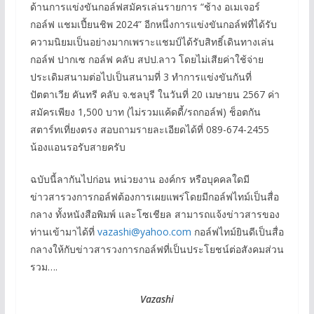
ด้านการแข่งขันกอล์ฟสมัครเล่นรายการ “ช้าง อเมเจอร์
กอล์ฟ แชมเปี้ยนชิพ 2024” อีกหนึ่งการแข่งขันกอล์ฟที่ได้รับ
ความนิยมเป็นอย่างมากเพราะแชมป์ได้รับสิทธิ์เดินทางเล่น
กอล์ฟ ปากเซ กอล์ฟ คลับ สปป.ลาว โดยไม่เสียค่าใช้จ่าย
ประเดิมสนามต่อไปเป็นสนามที่ 3 ทำการแข่งขันกันที่
ปัตตาเวีย คันทรี คลับ จ.ชลบุรี ในวันที่ 20 เมษายน 2567 ค่า
สมัครเพียง 1,500 บาท (ไม่รวมแค้ดดี้/รถกอล์ฟ) ช็อตกัน
สตาร์ทเที่ยงตรง สอบถามรายละเอียดได้ที่ 089-674-2455
น้องแอนรอรับสายครับ
ฉบับนี้ลากันไปก่อน หน่วยงาน องค์กร หรือบุคคลใดมี
ข่าวสารวงการกอล์ฟต้องการเผยแพร่โดยมีกอล์ฟไทม์เป็นสื่อ
กลาง ทั้งหนังสือพิมพ์ และโซเชียล สามารถแจ้งข่าวสารของ
ท่านเข้ามาได้ที่
vazashi@yahoo.com
กอล์ฟไทม์ยินดีเป็นสื่อ
กลางให้กับข่าวสารวงการกอล์ฟที่เป็นประโยชน์ต่อสังคมส่วน
รวม….
Vazashi