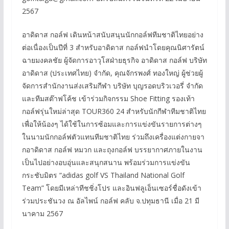
2567
อาดิดาส กอล์ฟ เดินหน้าสนับสนุนนักกอล์ฟทีมชาติไทยอย่าง
ต่อเนื่องเป็นปีที่ 3 สำหรับอาดิดาส กอล์ฟนำโดยคุณนิศารัตน์
ฉายมงคลชัย ผู้จัดการอาวุโสฝ่ายธุรกิจ อาดิดาส กอล์ฟ บริษัท
อาดิดาส (ประเทศไทย) จำกัด, คุณจักรพงศ์ ทองใหญ่ ผู้ช่วยผู้
จัดการสำนักงานส่งเสริมกีฬา บริษัท บุญรอดบริวเวอรี่ จำกัด
และทีมสต๊าฟโค้ช เข้าร่วมกิจกรรม Shoe Fitting รองเท้า
กอล์ฟรุ่นใหม่ล่าสุด TOUR360 24 สำหรับนักกีฬาทีมชาติไทย
เพื่อให้น้องๆ ได้ใช้ในการซ้อมและการแข่งขันรายการต่างๆ
ในนามนักกอล์ฟตัวแทนทีมชาติไทย ร่วมถึงเครื่องแต่งกายจา
กอาดิดาส กอล์ฟ หมวก และถุงกอล์ฟ บรรยากาศภายในงาน
เป็นไปอย่างอบอุ่นและสนุกสนาน พร้อมร่วมการแข่งขัน
กระชับมิตร “adidas golf VS Thailand National Golf
Team” โดยมีเหล่าทีชชิ่งโปร และอินฟลูเอ็นเซอร์ชื่อดังเข้า
ร่วมประชันวง ณ อัลไพน์ กอล์ฟ คลับ จ.ปทุมธานี เมื่อ 21 มี
นาคาม 2567