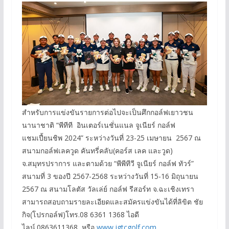
สำหรับการแข่งขันรายการต่อไปจะเป็นศึกกอล์ฟเยาวชน
นานาชาติ “พีทีที อินเตอร์เนชั่นแนล จูเนียร์ กอล์ฟ
แชมเปี้ยนชิพ 2024” ระหว่างวันที่ 23-25 เมษายน 2567 ณ
สนามกอล์ฟเลควูด คันทรี่คลับ(คอร์ส เลค และวูด)
จ.สมุทรปราการ และตามด้วย “พีพีทีวี จูเนียร์ กอล์ฟ ทัวร์”
สนามที่ 3 ของปี 2567-2568 ระหว่างวันที่ 15-16 มิถุนายน
2567 ณ สนามโลตัส วัลเล่ย์ กอล์ฟ รีสอร์ท จ.ฉะเชิงเทรา
สามารถสอบถามรายละเอียดและสมัครแข่งขันได้ที่ลิขิต ชัย
กิจ(โปรกอล์ฟ)โทร.08 6361 1368 ไอดี
ไลน์.0863611368 หรือ
www.jgtcgolf.com