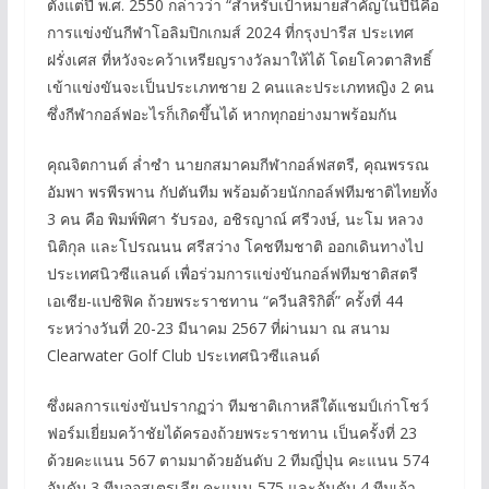
ตั้งแต่ปี พ.ศ. 2550 กล่าวว่า “สำหรับเป้าหมายสำคัญในปีนี้คือ
การแข่งขันกีฬาโอลิมปิกเกมส์ 2024 ที่กรุงปารีส ประเทศ
ฝรั่งเศส ที่หวังจะคว้าเหรียญรางวัลมาให้ได้ โดยโควตาสิทธิ์
เข้าแข่งขันจะเป็นประเภทชาย 2 คนและประเภทหญิง 2 คน
ซึ่งกีฬากอล์ฟอะไรก็เกิดขึ้นได้ หากทุกอย่างมาพร้อมกัน
คุณจิตกานต์ ล่ำซำ นายกสมาคมกีฬากอล์ฟสตรี, คุณพรรณ
อัมพา พรพีรพาน กัปตันทีม พร้อมด้วยนักกอล์ฟทีมชาติไทยทั้ง
3 คน คือ พิมพ์พิศา รับรอง, อชิรญาณ์ ศรีวงษ์, นะโม หลวง
นิติกุล และโปรณนน ศรีสว่าง โคชทีมชาติ ออกเดินทางไป
ประเทศนิวซีแลนด์ เพื่อร่วมการแข่งขันกอล์ฟทีมชาติสตรี
เอเซีย-แปซิฟิค ถ้วยพระราชทาน “ควีนสิริกิติ์” ครั้งที่ 44
ระหว่างวันที่ 20-23 มีนาคม 2567 ที่ผ่านมา ณ สนาม
Clearwater Golf Club ประเทศนิวซีแลนด์
ซึ่งผลการแข่งขันปรากฏว่า ทีมชาติเกาหลีใต้แชมป์เก่าโชว์
ฟอร์มเยี่ยมคว้าชัยได้ครองถ้วยพระราชทาน เป็นครั้งที่ 23
ด้วยคะแนน 567 ตามมาด้วยอันดับ 2 ทีมญี่ปุ่น คะแนน 574
อันดับ 3 ทีมออสเตรเลีย คะแนน 575 และอันดับ 4 ทีมเจ้า