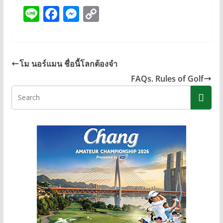
Li
F
M
C
n
ac
e
o
e
e
ss
p
b
e
y
โม นอร์แมน ชื่อนี้โลกต้องจำ
o
n
Li
FAQs. Rules of Golf
o
g
n
k
er
k