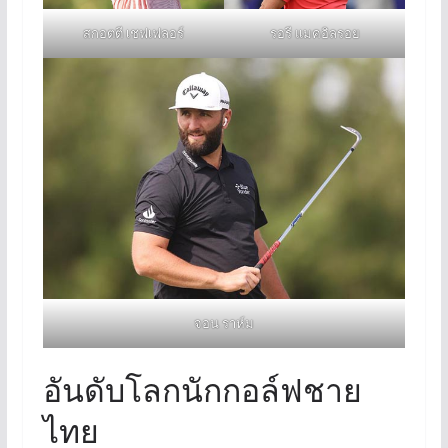
สกอตตี เชฟเฟลอร์
รอรี แมคอิลรอย
จอน ราห์ม
อันดับโลกนักกอล์ฟชาย
ไทย