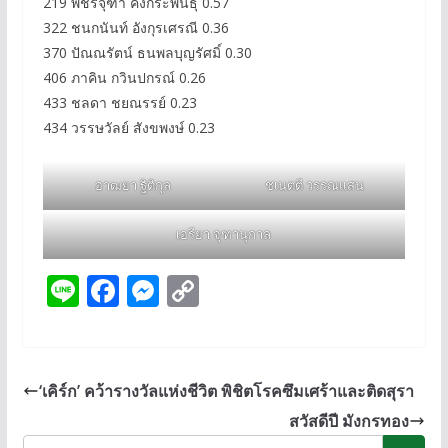
219 พัชรจุฑา คงกระพันธุ์ 0.57
322 ชนกนันท์ อังกุรเศรณี 0.36
370 ปัณณรัตน์ ธนพลบุญรัศมิ์ 0.30
406 ภาคิน กวินปกรณ์ 0.26
433 ชลดา ชยณรรย์ 0.23
434 วรรษวัลย์ สังขพงษ์ 0.23
อาฒยา ฐิติกุล
ชเนตตี วรรณแสน
เอรียา จุฑานุกาล
Li
F
M
C
n
ac
e
o
e
e
ss
p
b
e
y
‘เคิร์ก’ คว้ารางวัลแห่งชีวิต พิชิตโรคซึมเศร้าและติดสุรา
o
n
Li
สวัสดีปี มังกรทอง