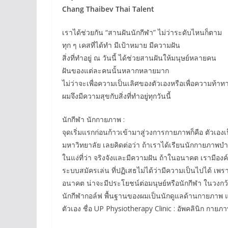
Chang Thaibev Thai Talent
เราได้ช่วยกัน “สานฝันนักกีฬา” ไม่ว่าระดับไหนก็ตาม
ทุก ๆ เคสที่ได้ทำ มีเป้าหมาย มีความฝัน
สิ่งที่ทำอยู่ ณ วันนี้ ได้ช่วยสานฝันให้มนุษย์หลายคน
ฝันของแต่ละคนนั้นหลากหลายมาก
ไม่ว่าจะเพื่อความเป็นเลิศของตัวเองหรือเพื่อความท้าท
ผมจึงมีความสุขกับสิ่งที่ทำอยู่ทุกวันนี้
นักกีฬา นักกายภาพ :
จุดเริ่มแรกก่อนก้าวเข้ามาสู่วงการกายภาพก็คือ ตัวเองเ
มหาวิทยาลัย เลยคิดต่อว่า ถ้าเราได้เรียนนักกายภาพบำบ
ในแง่ที่ว่า จริงจังและมีความฝัน ถ้าในอนาคต เรามีองค์
ระบบสมัครเล่น ที่ปฏิเสธไม่ได้ว่ามีความเป็นไปได้ เพ
อนาคต น่าจะมีประโยชน์ต่อมนุษย์หรือนักกีฬา ในวงกว้
นักกีฬากอล์ฟ พื้นฐานของผมเป็นนักดูแลด้านกายภาพ แล
ตัวเอง ชื่อ UP Physiotherapy Clinic : อัพคลินิก กายภ