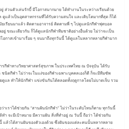
อยู่ ส่วนตัวเล่นรักบี้ มีโอกาสมากมาย ได้ทำงานในระหว่างเรียนด้วย
อล ดูแล้วเป็นอุตสาหกรรมที่ได้รับความสนใจ และเติบโตมากที่สุด ก็ได้
่สมัยเรียนมาแล้ว ติดตามอาจารย์ ติดตามพี่ ๆ ไปดูแลนักกีฬาฟุตบอล
ู่ ขณะเดียวกัน ก็ได้ดูแลนักกีฬาทีมชาติอย่างอื่นด้วย ไม่ว่าจะเป็น
ง มีโอกาสเข้ามาเรื่อย ๆ จนมาถึงทุกวันนี้ ได้ดูแลในหลากหลายกีฬามาก
รกีฬาทางวิทยาศาสตร์สุขภาพ ในประเทศไทย ณ ปัจจุบัน ได้รับ
นิดกีฬา ไม่ว่าจะในแง่ของกีฬาเฉพาะบุคคลเองก็ดี ก็จะมีทีมซัพ
ยดูแล ทำให้นักกีฬา แข่งขันกันได้ตลอดทั้งฤดูกาลโดยไม่บาดเจ็บ รวม
อว่าเราได้ช่วยกัน “สานฝันนักกีฬา” ไม่ว่าในระดับไหนก็ตาม ทุกวันนี้
้ทำ จะมีเป้าหมาย มีความฝัน สิ่งที่ทำอยู่ ณ วันนี้ ถือว่า ได้ช่วยกัน
ี้ แล้วได้สานฝันของตัวเองด้วย ซึ่งฝันของแต่ละคนนั้นหลากหลาย