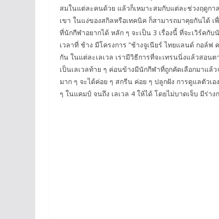
สมในแต่ละคนด้วย แล้วก็เหมาะสมกับแต่ละช่วงฤดูกาลด้ว
เขา ในแง่ของสกิลหรือเทคนิค ก็สามารถมาคุยกันได้ เพื
ที่นักกีฬาอยากได้ หลัก ๆ จะเป็น 3 เรื่องนี้ ที่จะเวิร
เวลาที่ ช้าง มีโครงการ “ช้างจูเนียร์ ไทยแลนด์ กอล์ฟ 
กัน ในแต่ละเลเวล เรามีวิธีการที่จะเทรนนิ่งแล้วสอนต
เป็นเลเวลท้าย ๆ ค่อนข้างมีนักกีฬาที่ถูกคัดเลือกมาแล้
มาก ๆ จะได้ค่อย ๆ สกรีน ค่อย ๆ ปลูกฝัง การดูแลตัวเองให
ๆ ในแคมป์ จนถึง เลเวล 4 ให้ได้ โดยไม่บาดเจ็บ มีร่าง