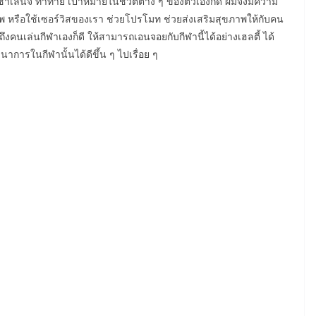
่อชาเลนจ์ ท้าทาย เป้าหมายในชีวิตต่าง ๆ ของตัวเองก็ดี ผมจึงมีความ
้วิชาชีพ หรือใช้เซอร์วิสของเรา ช่วยโปรโมท ช่วยส่งเสริมสุขภาพให้กับคน
ึงคนเล่นกีฬาเองก็ดี ให้สามารถเอนจอยกับกีฬานี้ได้อย่างเฮลตี้ ได้
นาการในกีฬานั้นได้ดีขึ้น ๆ ไปเรื่อย ๆ