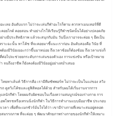
่นเยอะเลย อันดับแรก ไม่ว่าจะเล่นกีฬาอะไรก็ตาม ควรหาเมนเทอร์ที่ดี
อจะคอยไกด์ คอยสอน ทำอย่างไรให้เรียนรู้กีฬาชนิดนั้นได้อย่างปลอดภัย
นอย่างมีประสิทธิภาพ แล้วจะสนุกกับมัน วันนึงเราอาจจะค่อย ๆ ยึดเป็น
าะฉะนั้น หาโค้ช ที่จะคอยมาชี้แนะเราก่อน อันดับสองคือ วินัย ที่
พต้องมีวินัยเยอะกว่าขึ้นมาหน่อย ถึงเวลาซ้อมก็ต้องซ้อม ถึงเวลาแข่งก็
่ดี ที่ต่อไปจะช่วยยกระดับการเล่นของตัวเอง การแข่งขัน หรือเป้าหมาย
ฬา จนถึงอาชีพ ก็ยังคงต้องมีวินัยอยู่อย่างสม่ำเสมอ
ยทาเล้นท์ วิธีการคือ เรามีทีมซัพพอร์ท ไม่ว่าจะเป็นในแง่ของ สวิง
ารถ ดูสวิงโค้ชและดูฟิสิคอลได้ด้วย สำหรับผมได้เริ่มงานจากการ
ดูแลนักกีฬา โดยผมรับผิดชอบในเรื่องความสมบูรณ์ของร่างกาย การ
ะแอพโพรชหรือเทรนนิ่งนักกีฬา ในวิธีการทำงานแบบมืออาชีพ ประกอบ
ลา เพื่อที่จะเมกชัวร์มั่นใจได้ว่า เขามีร่างกายที่เหมาะสมอยู่ตลอด
นเรื่องสมรรถภาพ ที่จะค่อย ๆ พัฒนาศักยภาพร่างกายของนักกีฬาให้เหมาะ