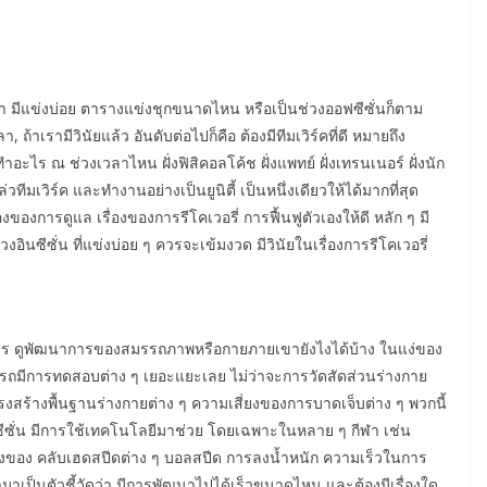
ว่า มีแข่งบ่อย ตารางแข่งชุกขนาดไหน หรือเป็นช่วงออฟซีซั่นก็ตาม
 ถ้าเรามีวินัยแล้ว อันดับต่อไปก็คือ ต้องมีทีมเวิร์คที่ดี หมายถึง
ทำอะไร ณ ช่วงเวลาไหน ฝั่งฟิสิคอลโค้ช ฝั่งแพทย์ ฝั่งเทรนเนอร์ ฝั่งนัก
เวิร์ค และทำงานอย่างเป็นยูนิตี้ เป็นหนึ่งเดียวให้ได้มากที่สุด
งของการดูแล เรื่องของการรีโคเวอรี่ การฟื้นฟูตัวเองให้ดี หลัก ๆ มี
นซีซั่น ที่แข่งบ่อย ๆ ควรจะเข้มงวด มีวินัยในเรื่องการรีโคเวอรี่
การ ดูพัฒนาการของสมรรถภาพหรือกายภายเขายังไงได้บ้าง ในแง่ของ
มีการทดสอบต่าง ๆ เยอะแยะเลย ไม่ว่าจะการวัดสัดส่วนร่างกาย
งสร้างพื้นฐานร่างกายต่าง ๆ ความเสี่ยงของการบาดเจ็บต่าง ๆ พวกนี้
ซีซั่น มีการใช้เทคโนโลยีมาช่วย โดยเฉพาะในหลาย ๆ กีฬา เช่น
ื่องของ คลับเฮดสปีดต่าง ๆ บอลสปีด การลงน้ำหนัก ความเร็วในการ
มาเป็นตัวชี้วัดว่า มีการพัฒนาไปได้เร็วขนาดไหน และต้องมีเรื่องใด