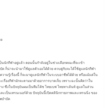
าย
ป็นนักกีฬาอยู่แล้ว ตอนนั้นกำลังอยู่ในช่วงเลือกคณะที่จะเข้า
ัด ก็น่าจะนำมาใช้ดูแลตัวเองได้ด้วย ควบคู่กับจะได้ใช้ดูแลนักกีฬา
ความรู้เรื่องนี้ ก็จะมาดูแลนักกีฬาในระบบอาชีพได้ด้วย หรือแม้แต่ใน
ราะเรื่องกีฬามักจะตามมาด้วยอาการบาดเจ็บ เพราะฉะนั้นคิดว่าใน
าง ซึงในปัจจุบันผมเป็นทีมโค้ช ไทยเบฟ ไทยทาเล้นท์ ดูแลในส่วน
ะเป็นเทรนเนอร์ด้วย ปัจจุบันนี้เปิดคลินิกกายภาพและเทรนนิ่ง ของ
าพบำบัด