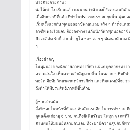
ทางสายกายภาพ :
พอได้เข้าไปเรียนแล้ว แน่นอนว่าตัวเองก็ยังคงเล่นกีฬา
เมื่อสิบกว่าปีที่แล้ว กีฬาในประเทศเรา ณ ยุคนั้น ฟุตบ
เริ่มครั้งแรกกับ ฟุตบอลอาชีพก่อนเลย จริง ๆ ทำตั้งแต
อาชีพ พอเรียนจบ ก็ยังคงทำงานกับนักกีฬาฟุตบอลอาชีพอย
ปัจจะสีลัต รักบี้ ว่ายน้ำ ยูโด ฯลฯ ค่อย ๆ พัฒนาตัวเอ
ๆ
เรื่องสำคัญ :
ในมุมมองของนักกายภาพทางกีฬา แม้แต่บุคลากรทางกา
ความสนใจ เห็นความสำคัญมากขึ้น ในหลาย ๆ ทีมกีฬา ช
พอร์ท คือทีมวิทยาศาสตร์การกีฬา และทีมแพทย์ที่จะช่ว
ถึงทำให้มีประสิทธิภาพดีขึ้นด้วย
ผู้ช่วยสานฝัน :
สิ่งที่ชอบในหน้าที่ตัวเอง อันดับแรกคือ ในการทำงาน ถื
ดูแลตั้งแต่อายุ 6 ขวบ จนถึงซีเนียร์โปร ในทุก ๆ เคสที่ได
สานฝันให้มนุษย์หลายคนเลย ที่จะมามีความสุขกับกีฬาน