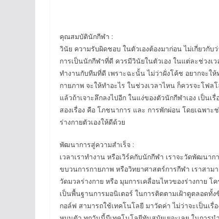
คุณสมบัตินักกีฬา :
วินัย ความรับผิดชอบ ในตัวเองต้องมาก่อน ไม่เกี่ยวกับ
การเป็นนักกีฬาที่ดี ควรมีวินัยในตัวเอง ในแต่ละช่วงเวลา,
ทำงานกับทีมที่ดี เพราะฉะนั้น ไม่ว่าฝั่งโค้ช อยากจะให้
กายภาพ จะให้ทำอะไร ในช่วงเวลาไหน ก็ควรจะโฟลโล่วทีม
แล้วถ้าเจาะลึกลงไปอีก ในแง่ของตัวนักกีฬาเอง เป็นเรื่อ
สองเรื่อง คือ โภชนาการ และ การพักผ่อน โดยเฉพาะช่วงอิ
ร่างกายตัวเองให้ดีด้วย
พัฒนาการสู่ความสำเร็จ :
เวลาเราทำงาน หรือเวิร์คกับนักกีฬา เราจะวัดพัฒนา
ขบวนการกายภาพ หรือวิทยาศาสตร์การกีฬา เราสามารถ
วัดมวลร่างกาย หรือ มุมการเคลื่อนไหวของร่างกาย โคร
เป็นพื้นฐานการมอนิเตอร์ ในการติดตามเฝ้าดูตลอดทั้ง
กอล์ฟ สามารถใช้เทคโนโลยี มาวัดค่า ไม่ว่าจะเป็นเร
หมุนตัว ทุกวันนี้มีเทคโนโลยีทันสมัยเยอะเลย ในการนำ