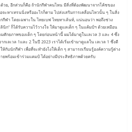
ย, อีกส่วนก็คือ ถ้านักกีฬาคนไหน มีสิ่งที่ต้องพัฒนาจากโค้ชของ
่อจะหาเทรนนิ่งหรืออะไรก็ตาม ไปส่งเสริมการเคลื่อนไหวนั้น ๆ ในสิ่ง
์คกับนักกีฬา โดยเฉพาะใน ไทยเบฟ ไทยทาเล้นท์, แน่นอนว่า พอถึงช่วง
คลินิก” ก็ได้รับความไว้วางใจ ให้มาดูแลเด็ก ๆ ในแค้มป์ฯ ด้วยเหมือน
ามศักยภาพของเด็ก ๆ โดยก่อนหน้านี้ ผมได้มาดูในเลเวล 3 และ 4 ซึ่ง
วจากเลเวล 1และ 2 ในปี 2023 เราได้เริ่มเข้ามาดูแลใน เลเวล 1 ซึ่งดี
้กับนักกีฬา เพื่อที่จะทำยังไงให้เด็ก ๆ สามารถเรียนรู้องค์ความรู้ต่าง
กายพร้อมเข้าร่วมแคมป์ ได้อย่างมีประสิทธิภาพด้วยครับ