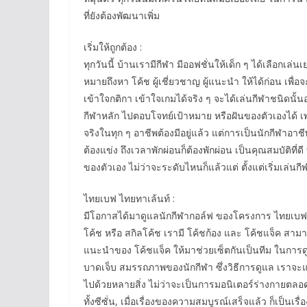
ที่ยังต้องพัฒนาเพิ่ม
เริ่มให้ถูกต้อง :
ทุกวันนี้ บ้านเรามีกีฬา มีออฟชั่นให้เด็ก ๆ ได้เลือกเล
หมายถึงหา โค้ช ผู้เชี่ยวชาญ ผู้แนะนำ ให้ได้ก่อน เพื่
เข้าใจกติกา เข้าใจเกมได้จริง ๆ จะได้เล่นกีฬาชนิดนั้
กีฬาหลัก ไปตอบโจทย์เป้าหมาย หรือฝันของตัวเองได้ เพร
จริงในทุก ๆ อาชีพต้องมีอยู่แล้ว แต่การเป็นนักกีฬาอาชี
ต้องแข่ง ถึงเวลาพักผ่อนก็ต้องพักผ่อน เป็นคุณสมบัติที
ของตัวเอง ไม่ว่าจะระดับไหนก็แล้วแต่ ตั้งแต่เริ่มเล่นกี
ไทยเบฟ ไทยทาเล้นท์ :
มีโอกาสได้มาดูแลนักกีฬากอล์ฟ ของโครงการ ไทยเบฟ ไท
โค้ช หรือ สกิลโค้ช เรามี โค้ชก้อง และ โค้ชแจ็ค สาม
แนะนำของ โค้ชแจ็ค ให้มาช่วยเซ็ตกันเป็นทีม ในการ
บาดเจ็บ สมรรถภาพของนักกีฬา ซึ่งวิธีการดูแล เราจ
ไปด้วยหลายสิ่ง ไม่ว่าจะเป็นการมอนิเตอร์ร่างกายตลอดเว
ทั้งซีซั่น, เมื่อเรื่องของความสมบูรณ์เสร็จแล้ว ก็เป็