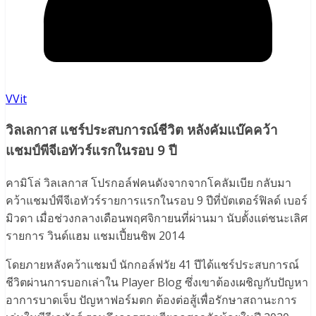
VVit
วิลเลกาส แชร์ประสบการณ์ชีวิต หลังคัมแบ๊คคว้า
แชมป์พีจีเอทัวร์แรกในรอบ 9 ปี
คามิโล่ วิลเลกาส โปรกอล์ฟคนดังจากจากโคลัมเบีย กลับมา
คว้าแชมป์พีจีเอทัวร์รายการแรกในรอบ 9 ปีที่บัตเตอร์ฟิลด์ เบอร์
มิวดา เมื่อช่วงกลางเดือนพฤศจิกายนที่ผ่านมา นับตั้งแต่ชนะเลิศ
รายการ วินด์แฮม แชมเปี้ยนชิพ 2014
โดยภายหลังคว้าแชมป์ นักกอล์ฟวัย 41 ปีได้แชร์ประสบการณ์
ชีวิตผ่านการบอกเล่าใน Player Blog ซึ่งเขาต้องเผชิญกับปัญหา
อาการบาดเจ็บ ปัญหาฟอร์มตก ต้องต่อสู้เพื่อรักษาสถานะการ