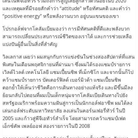
เล่นในพีจีเอทัวร์ รวมถึงการสูญเสียลูกสาวตัวน้อยในปี 2020
และเหตุผลที่มีรอยสักคำว่า “attitude” หรือทัศนคติ และคำว่า
“positive energy” หรือพลังงานบวก อยู่บนแขนของเขา
โปรกอล์ฟจากโคลัมเบียมองว่า การมีทัศนคติที่ดีและพลังบวก
สามารถเปลี่ยนประสบการณ์ชีวิตของเราได้ และการช่วยเหลือ
แบ่งปันผู้อื่นเป็นสิ่งที่สำคัญ
วิลเลกาส เผยว่า ผมสนุกกับการแข่งขันในช่วงสองสัปดาห์ที่แสน
พิเศษในเดือนพฤศจิกายนที่ผ่านมา ซึ่งผมได้รองแชมป์รายการ
เวิลด์ไวลด์ เทคโนโลยี แชมเปี้ยนชิพ ที่เม็กซิโก และจากนั้นก็ไป
คว้าแชมป์รายการ บัตเตอร์ฟิลด์ เบอร์มิวด้า แชมเปี้ยนชิพ
ตอกย้ำให้เห็นว่าชีวิตคือการเดินทางอย่างแท้จริง และมีขึ้นมีลง
ย้อนกลับไปตอนที่ผมเป็นเด็กหนุ่มจากโคลัมเบียเดินทางไปยัง
สหรัฐอเมริกาพร้อมความฝันสู่การเป็นนักกอล์ฟอาชีพ ผมได้ลง
เล่นกอล์ฟระดับมหาวิทยาลัย ลงเล่นในคอร์นเฟอรี่ทัวร์ ในปี
2005 และก้าวสู่พีจีเอทัวร์สำเร็จ โดยสามารถคว้าแชมป์เฟด
เอ็กซ์คัพ เพลย์ออฟ สองรายการในปี 2008