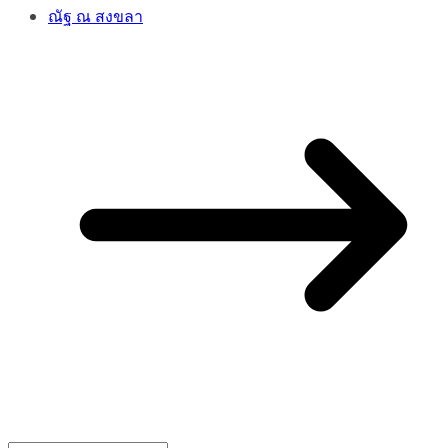
ณัฐ ณ สงขลา