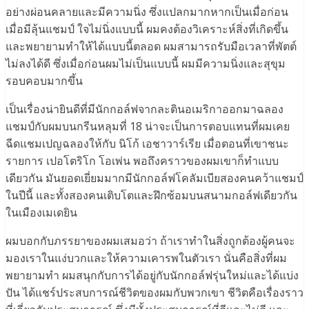
อย่างผ่อนคลายและมีความนิ่ง ซึ่งแปลกมากหากเป็นเมื่อก่อน
เมื่อมีลุ้นแชมป์ ใจไม่นิ่งแบบนี้ ผมคงต้องวิเคราะห์สิ่งที่เกิดขึ้น
และพยายามทำให้ได้แบบนี้ตลอด ผมสามารถรับมือเวลาที่พัตต์
ไม่ลงได้ดี ซึ่งเมื่อก่อนผมไม่เป็นแบบนี้ ผมมีความนิ่งและสุขุม
รอบคอบมากขึ้น
เป็นเรื่องน่ายินดีที่มีนักกอล์ฟจากละตินอเมริกาออกมาฉลอง
แชมป์กับผมบนกรีนหลุมที่ 18 น่าจะเป็นการตอบแทนที่ผมเคย
ฉีดแชมเปญฉลองให้กับ นิโก้ เอชาวาร์เรีย เมื่อตอนที่เขาชนะ
รายการ เปอโตริโก โอเพ่น พอถึงคราวของผมเขาก็ทำแบบ
เดียวกัน มันยอดเยี่ยมมากมีนักกอล์ฟโคลัมเบียสองคนคว้าแชมป์
ในปีนี้ และทั้งสองคนเติบโตและฝึกซ้อมบนสนามกอล์ฟเดียวกัน
ในเมืองเมเดยิน
ผมบอกกับภรรยาของผมเสมอว่า ถ้าเราทำในสิ่งถูกต้องผู้คนจะ
มองเราในแง่บวกและให้ความเคารพในตัวเรา นั่นคือสิ่งที่ผม
พยายามทำ ผมสนุกกับการได้อยู่กับนักกอล์ฟรุ่นใหม่และได้แบ่ง
ปัน ได้แชร์ประสบการณ์ชีวิตของผมกับพวกเขา ชีวิตคือเรื่องราว