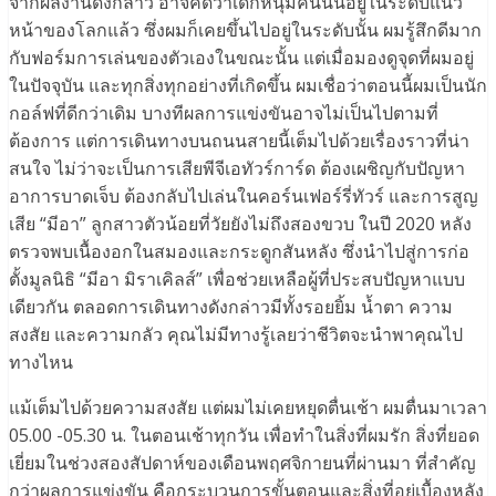
จากผลงานดังกล่าว อาจคิดว่าเด็กหนุ่มคนนั้นอยู่ในระดับแนว
หน้าของโลกแล้ว ซึ่งผมก็เคยขึ้นไปอยู่ในระดับนั้น ผมรู้สึกดีมาก
กับฟอร์มการเล่นของตัวเองในขณะนั้น แต่เมื่อมองดูจุดที่ผมอยู่
ในปัจจุบัน และทุกสิ่งทุกอย่างที่เกิดขึ้น ผมเชื่อว่าตอนนี้ผมเป็นนัก
กอล์ฟที่ดีกว่าเดิม บางทีผลการแข่งขันอาจไม่เป็นไปตามที่
ต้องการ แต่การเดินทางบนถนนสายนี้เต็มไปด้วยเรื่องราวที่น่า
สนใจ ไม่ว่าจะเป็นการเสียพีจีเอทัวร์การ์ด ต้องเผชิญกับปัญหา
อาการบาดเจ็บ ต้องกลับไปเล่นในคอร์นเฟอร์รี่ทัวร์ และการสูญ
เสีย “มีอา” ลูกสาวตัวน้อยที่วัยยังไม่ถึงสองขวบ ในปี 2020 หลัง
ตรวจพบเนื้องอกในสมองและกระดูกสันหลัง ซึ่งนำไปสู่การก่อ
ตั้งมูลนิธิ “มีอา มิราเคิลส์” เพื่อช่วยเหลือผู้ที่ประสบปัญหาแบบ
เดียวกัน ตลอดการเดินทางดังกล่าวมีทั้งรอยยิ้ม น้ำตา ความ
สงสัย และความกลัว คุณไม่มีทางรู้เลยว่าชีวิตจะนำพาคุณไป
ทางไหน
แม้เต็มไปด้วยความสงสัย แต่ผมไม่เคยหยุดตื่นเช้า ผมตื่นมาเวลา
05.00 -05.30 น. ในตอนเช้าทุกวัน เพื่อทำในสิ่งที่ผมรัก สิ่งที่ยอด
เยี่ยมในช่วงสองสัปดาห์ของเดือนพฤศจิกายนที่ผ่านมา ที่สำคัญ
กว่าผลการแข่งขัน คือกระบวนการขั้นตอนและสิ่งที่อยู่เบื้องหลัง