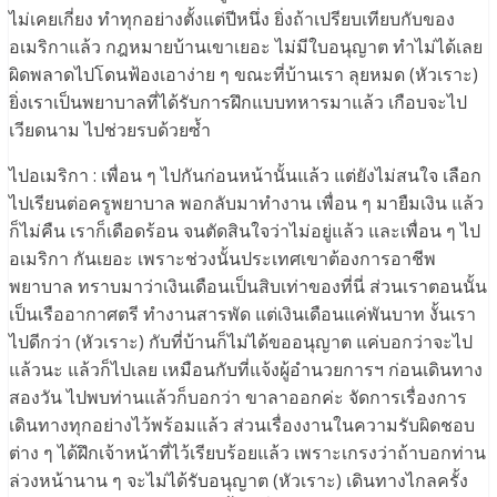
ไม่เคยเกี่ยง ทำทุกอย่างตั้งแต่ปีหนึ่ง ยิ่งถ้าเปรียบเทียบกับของ
อเมริกาแล้ว กฎหมายบ้านเขาเยอะ ไม่มีใบอนุญาต ทำไม่ได้เลย
ผิดพลาดไปโดนฟ้องเอาง่าย ๆ ขณะที่บ้านเรา ลุยหมด (หัวเราะ)
ยิ่งเราเป็นพยาบาลที่ได้รับการฝึกแบบทหารมาแล้ว เกือบจะไป
เวียดนาม ไปช่วยรบด้วยซ้ำ
ไปอเมริกา : เพื่อน ๆ ไปกันก่อนหน้านั้นแล้ว แต่ยังไม่สนใจ เลือก
ไปเรียนต่อครูพยาบาล พอกลับมาทำงาน เพื่อน ๆ มายืมเงิน แล้ว
ก็ไม่คืน เราก็เดือดร้อน จนตัดสินใจว่าไม่อยู่แล้ว และเพื่อน ๆ ไป
อเมริกา กันเยอะ เพราะช่วงนั้นประเทศเขาต้องการอาชีพ
พยาบาล ทราบมาว่าเงินเดือนเป็นสิบเท่าของที่นี่ ส่วนเราตอนนั้น
เป็นเรืออากาศตรี ทำงานสารพัด แต่เงินเดือนแค่พันบาท งั้นเรา
ไปดีกว่า (หัวเราะ) กับที่บ้านก็ไม่ได้ขออนุญาต แค่บอกว่าจะไป
แล้วนะ แล้วก็ไปเลย เหมือนกับที่แจ้งผู้อำนวยการฯ ก่อนเดินทาง
สองวัน ไปพบท่านแล้วก็บอกว่า ขาลาออกค่ะ จัดการเรื่องการ
เดินทางทุกอย่างไว้พร้อมแล้ว ส่วนเรื่องงานในความรับผิดชอบ
ต่าง ๆ ได้ฝึกเจ้าหน้าที่ไว้เรียบร้อยแล้ว เพราะเกรงว่าถ้าบอกท่าน
ล่วงหน้านาน ๆ จะไม่ได้รับอนุญาต (หัวเราะ) เดินทางไกลครั้ง