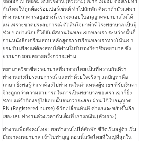
ขอออกให้ เพื่อจะได้เสร็จงาน (หัวเราะ) เขาก็ไม่ยอม ต้องเริ่มทำ
กันใหม่ให้ถูกต้องร้อยเปอร์เซ็นต์ ทำไปสักพัก คิดว่าถ้ามัวแต่มา
ทำงานธนาคารอยู่อย่างนี้ เราจะสอบใบอนุญาตพยาบาลไม่ได้
แน่ เพราะขาดประสบการณ์ ตัดสินใจมาทำที่โรงพยาบาล เป็นผู้
ช่วยฯ อย่างน้อยก็ได้สัมผัสงานในขอบเขตของเรา ระหว่างนั้นก็
อ่านหนังสือเตรียมสอบ หลักสูตรการเรียนของเราทางโน้นเขา
ยอมรับ เพียงแต่ต้องสอบให้ผ่านใบรับรองวิชาชีพพยาบาล ซึ่ง
ยากมาก สอบหลายครั้งกว่าจะผ่าน
พยาบาลวิชาชีพ : พยาบาลที่มาจากไทย เป็นที่ทราบกันดีว่า
ทำงานเก่งมีประสบการณ์ และทำด้วยใจจริง ๆ แต่ปัญหาคือ
ภาษา ยิ่งพอรู้ว่าเราต้องไปทำงานในตำแหน่งผู้ช่วยฯ ที่รับเงินค่า
จ้างถูกกว่าความสามารถในการเป็นพยาบาลของเรา เขาก็ยิ่ง
ชอบ แต่จำต้องอยู่ไปแบบนั้นจนกว่าจะสอบผ่าน ได้ใบอนุญาต
RN (Registered nurse) ชีวิตเปลี่ยนทันที ค่าแรงจะขยับขึ้นอีก
เยอะเลย ทำงานล่วงเวลากันเต็มที่ เรางกเงิน (หัวเราะ)
ทำงานเพื่อสังคมไทย : พอทำงานไปได้สักพัก ชีวิตเริ่มอยู่ตัว เริ่ม
มีสมาคมพยาบาล เข้าไปทำบุญ ตอนนั้นวัดไทยที่ใหญ่ที่สุดใน