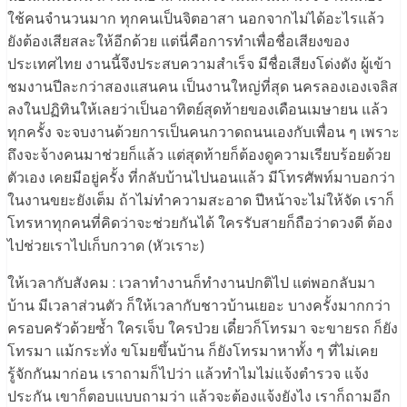
ใช้คนจำนวนมาก ทุกคนเป็นจิตอาสา นอกจากไม่ได้อะไรแล้ว
ยังต้องเสียสละให้อีกด้วย แต่นี่คือการทำเพื่อชื่อเสียงของ
ประเทศไทย งานนี้จึงประสบความสำเร็จ มีชื่อเสียงโด่งดัง ผู้เข้า
ชมงานปีละกว่าสองแสนคน เป็นงานใหญ่ที่สุด นครลองเองเจลิส
ลงในปฏิทินให้เลยว่าเป็นอาทิตย์สุดท้ายของเดือนเมษายน แล้ว
ทุกครั้ง จะจบงานด้วยการเป็นคนกวาดถนนเองกับเพื่อน ๆ เพราะ
ถึงจะจ้างคนมาช่วยก็แล้ว แต่สุดท้ายก็ต้องดูความเรียบร้อยด้วย
ตัวเอง เคยมีอยู่ครั้ง ที่กลับบ้านไปนอนแล้ว มีโทรศัพท์มาบอกว่า
ในงานขยะยังเต็ม ถ้าไม่ทำความสะอาด ปีหน้าจะไม่ให้จัด เราก็
โทรหาทุกคนที่คิดว่าจะช่วยกันได้ ใครรับสายก็ถือว่าดวงดี ต้อง
ไปช่วยเราไปเก็บกวาด (หัวเราะ)
ให้เวลากับสังคม : เวลาทำงานก็ทำงานปกติไป แต่พอกลับมา
บ้าน มีเวลาส่วนตัว ก็ให้เวลากับชาวบ้านเยอะ บางครั้งมากกว่า
ครอบครัวด้วยซ้ำ ใครเจ็บ ใครป่วย เดี๋ยวก็โทรมา จะขายรถ ก็ยัง
โทรมา แม้กระทั่ง ขโมยขึ้นบ้าน ก็ยังโทรมาหาทั้ง ๆ ที่ไม่เคย
รู้จักกันมาก่อน เราถามก็ไปว่า แล้วทำไมไม่แจ้งตำรวจ แจ้ง
ประกัน เขาก็ตอบแบบถามว่า แล้วจะต้องแจ้งยังไง เราก็ถามอีก