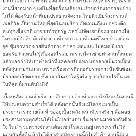
ปากไว้เลยว่า ใส่พานทองมาถวายก็ไม่รับจัดให้ (หัวเราะ) เพราะ
งานนี้ยากมาก ๆ แต่ในที่สุดก็ทนเสียงรบเร้าขอร้องจากรอบข้าง
ไม่ได้ ต้องรับหน้าที่เป็นประธานจัดงาน ไทยนิวเยียร์สงกรานต์
เฟสติวัล เป็นงานใหญ่ที่สุดในอเมริกา เปิดถนนถึงแปดช่วงตึก
คนทุกเชื้อชาติ มาจากทั่วทุกรัฐ เวลาไม่จัด เขาก็จะถามหาเมื่อ
ไหร่จะมีจัดอีก มีเวทีมวย เวทีประกวด เวทีดนตรีไทย รำวงย้อน
ยุค ซุ้มอาหาร ขายสินค้าต่าง ๆ ฯลฯ เยอะแยะไปหมด ปีแรก
ยอมรับว่าแทบไม่รู้เรื่องอะไรเลย เพราะมีคนช่วยทำงานทั้งหมด
แล้วบอกว่าให้เราทำหน้าที่แค่คอยรับแขก แต่กลายเป็นว่าเบื้อง
หลังวุ่นวายกันมาก เพราะเรื่องการติดต่อกับราชการนั้นซับซ้อน
มีรายละเอียดเยอะ ซึ่งเวลานั้นเราไม่รู้จริง ๆ ว่าเกิดอะไรขึ้น แต่
ในที่สุด ก็ผ่านพ้นไปได้
เบื้องหลังความสำเร็จ : มาศึกษาว่า ต้องทำอย่างไรถึงจะจัดงานนี้
ให้ประสบความสำเร็จได้ หลังจากนั้นถึงแม้ใครจะมาเป็น
ประธาน เราช่วยเต็มที่ ขออยู่เบื้องหลัง หน้าที่เราจริง ๆ คือคอย
ประสานงานทุกส่วนให้เป็นไปอย่างราบรื่น ทุกคนมาช่วยกันด้วย
ใจ ใหม่ ๆ ระหว่างจัดงานต้องเช่าโรงแรมอยู่ เพราะเราไม่ได้
นอนกันทั้งคืน ถ้าไม่ได้อาสาสมัครงานนี้ก็ไม่สำเร็จ งานนี้ต้อง