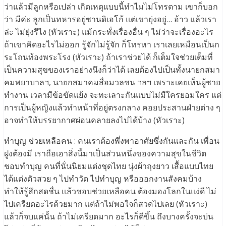
ว่าแล้วมีลูกหรือเปล่า เกิดเหตุแบบนี้ทำไมไม่โทรตาม เขาก็บอก
ว่า มีค่ะ ลูกเป็นทหารอยู่ซานดิเอโก้ แต่เขายุ่งอยู่… อ้าว แล้วเรา
ล่ะ ไม่ยุ่งรึไง (หัวเราะ) แม้กระทั่งเรื่องอื่น ๆ ไม่ว่าจะเรื่องอะไร
ถ้าเขาคิดอะไรไม่ออก รู้จักไม่รู้จัก ก็โทรหา เราเลยเหมือนเป็นก
ระโถนท้องพระโรง (หัวเราะ) ถ้าเราช่วยได้ ก็เต็มใจช่วยเต็มที่
เป็นความสุขของเราอย่างนึงก็ว่าได้ เลยต้องไปเป็นทั้งนายกสมา
คมพยาบาลฯ, นายกสมาคมสื่อมวลชน ฯลฯ เพราะเคยเห็นผู้ชาย
ทำงาน เวลามีข้อขัดแย้ง จะทะเลาะกันแบบไม่มีใครยอมใคร แต่
การเป็นผู้หญิงแล้วทำหน้าที่อยู่ตรงกลาง คอยประสานฝ่ายต่าง ๆ
อาจทำให้บรรยากาศผ่อนคลายลงไปได้บ้าง (หัวเราะ)
ทำบุญ ช่วยเหลือคน : คนเราต้องพึ่งพาอาศัยซึ่งกันและกัน เพื่อน
ฝูงต้องมี เราถือเอาสิ่งนี้มาเป็นส่วนหนึ่งของความสุขในชีวิต
ชอบทำบุญ คนที่นั่นนิยมแต่งชุดไทย นุ่งผ้าถุงยาว เสื้อแบบไทย
ได้แต่งตัวสวย ๆ ไปทำวัด ไปทำบุญ หรือออกงานสังคมบ้าง
ทำให้รู้สึกสดชื่น แล้วชอบช่วยเหลือคน ต้องมองโลกในแง่ดี ไม่
ไปเครียดอะไรด้วยมาก แต่ถ้าไม่พอใจก็สวดไปเลย (หัวเราะ)
แล้วก็จบแค่นั้น ถ้าไม่เครียดมาก อะไรก็ดีขึ้น ถึงบางครั้งจะบ่น