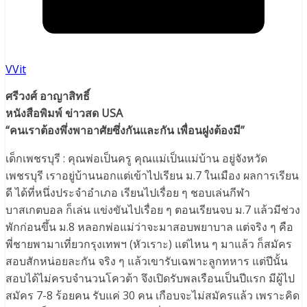
VVit
ศรีวงศ์ อาญาสิทธิ์
หนังสือพิมพ์ ข่าวสด USA
“คนเราต้องพึ่งพาอาศัยซึ่งกันและกัน เพื่อนฝูงต้องมี”
เด็กเพชรบุรี : คุณพ่อเป็นครู คุณแม่เป็นแม่บ้าน อยู่จังหวัด
เพชรบุรี เราอยู่บ้านนอกแต่เข้าไปเรียน ม.7 ในเมือง ผลการเรียน
ดี ได้ที่หนึ่งประจำอำเภอ เรียนไปเรื่อย ๆ ชอบเล่นกีฬา
บาสเกตบอล ก็เล่น แข่งขันไปเรื่อย ๆ ตอนเรียนจบ ม.7 แล้วมีช่วง
พักก่อนขึ้น ม.8 หลอกพ่อแม่ว่าจะมาสอบพยาบาล แต่จริง ๆ คือ
พี่ชายพามาเที่ยวกรุงเทพฯ (หัวเราะ) แต่ไหน ๆ มาแล้ว ก็สมัคร
สอบสักหน่อยละกัน จริง ๆ แล้วเขารับเฉพาะลูกทหาร แต่ปีนั้น
สอบได้ไม่ครบจำนวนโควต้า จึงเปิดรับพลเรือนเป็นปีแรก มีผู้ไป
สมัคร 7-8 ร้อยคน รับแค่ 30 คน เกือบจะไม่สมัครแล้ว เพราะคิด