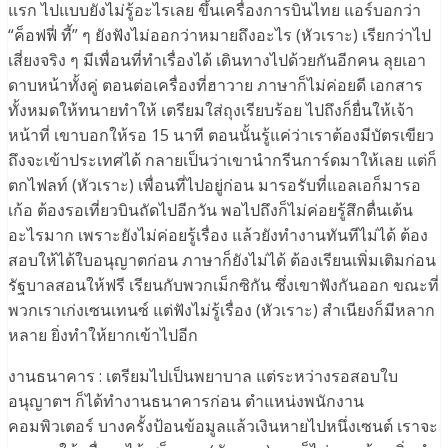
แรก ไปแบบยังไม่รู้อะไรเลย ขึ้นเครื่องการบินไทย แอร์บอกว่า
“ค็อฟฟี่ ที้” ๆ ยังฟังไม่ออกว่าหมายถึงอะไร (หัวเราะ) เรียกว่าไป
เสี่ยงจริง ๆ มีเพื่อนที่ทำเรื่องได้ เดินทางไปด้วยกันอีกคน ลุยเอา
ดาบหน้าทั้งคู่ ตอนต่อเครื่องที่ฮาวาย ภาษาก็ไม่ค่อยดี เอกสาร
ทั้งหมดให้ทนายทำให้ เตรียมใส่ถุงเรียบร้อย ไปถึงก็ยื่นให้เจ้า
หน้าที่ เขาบอกให้รอ 15 นาที ตอนนั้นรู้แค่ว่าเราต้องมีบัตรเขียว
ถึงจะเข้าประเทศได้ กลายเป็นว่าเขานำกรีนการ์ดมาให้เลย แต่ก็
ตกไฟลท์ (หัวเราะ) เพื่อนที่ไปอยู่ก่อน มารอรับที่แอลเอก็มารอ
เก้อ ต้องรอเที่ยวบินถัดไปอีกวัน พอไปถึงก็ไม่ค่อยรู้สึกตื่นเต้น
อะไรมาก เพราะยังไม่ค่อยรู้เรื่อง แล้วยังทำงานทันทีไม่ได้ ต้อง
สอบให้ได้ใบอนุญาตก่อน ภาษาก็ยังไม่ได้ ต้องเรียนเพิ่มเติมก่อน
รัฐบาลสอนให้ฟรี เรียนกับพวกเม็กซิกัน ซึ่งเขาฟังกันออก ขณะที่
พวกเราเก่งเซนเทนซ์ แต่ฟังไม่รู้เรื่อง (หัวเราะ) สำเนียงก็มีหลาก
หลาย ยิ่งทำให้ยากเข้าไปอีก
งานธนาคาร : เตรียมไปเป็นพยาบาล แต่ระหว่างรอสอบใบ
อนุญาตฯ ก็ได้ทำงานธนาคารก่อน ตำแหน่งพนักงาน
คอมพิวเตอร์ บางครั้งป้อนข้อมูลแล้วเงินหายไปหนึ่งเซนต์ เราจะ