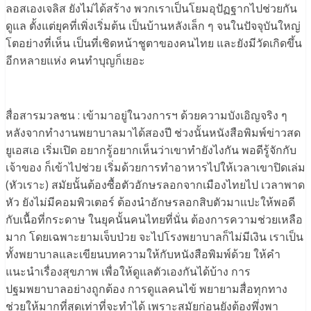
ลอสเองเจลิส ยังไม่ได้สร้าง พวกเราเป็นโยมอุปัฏฐากไปช่วยกัน
ดูแล ตั้งแต่ยุคที่เพิ่งเริ่มต้น เป็นบ้านหลังเล็ก ๆ จนในปัจจุบันใหญ่
โตอย่างที่เห็น เป็นที่เชิดหน้าชูตาของคนไทย และยังมีวัดเกิดขึ้น
อีกหลายแห่ง คนทำบุญก็เยอะ
สื่อสารมวลชน : เข้ามาอยู่ในวงการฯ ด้วยความบังเอิญจริง ๆ
หลังจากทำงานพยาบาลมาได้สองปี ช่วงนั้นหนังสือพิมพ์ข่าวสด
ยูเอสเอ เริ่มเปิด อยากรู้อยากเห็นว่าเขาทำยังไงกัน พอดีรู้จักกับ
เจ้าของ ก็เข้าไปช่วย เริ่มด้วยการทำอาหารไปให้เวลาเขาปิดเล่ม
(หัวเราะ) สมัยนั้นต้องซื้อตัวอักษรลอกจากเมืองไทยไป เวลาพาด
หัว ยังไม่มีคอมพิวเตอร์ ต้องนำอักษรลอกสิบตัวมาแปะให้พอดี
กับเนื้อที่กระดาษ ในยุคนั้นคนไทยที่นั่น ต้องการความช่วยเหลือ
มาก โดยเฉพาะยามเจ็บป่วย จะไปโรงพยาบาลก็ไม่มีเงิน เราเป็น
ทั้งพยาบาลและเขียนบทความให้กับหนังสือพิมพ์ด้วย ให้คำ
แนะนำเรื่องสุขภาพ เพื่อให้ดูแลตัวเองกันได้บ้าง การ
ปฐมพยาบาลอย่างถูกต้อง การดูแลคนไข้ พยายามสื่อทุกทาง
ช่วยให้มากที่สุดเท่าที่จะทำได้ เพราะสมัยก่อนยังต้องพึ่งพา