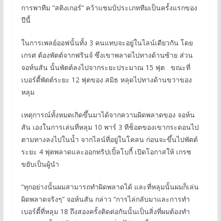
การพาทีม “สติงเกอร์” คว้าแชมป์ประเภททีมเป็นครั้งแรกของ
ปีนี้
ในการเพลย์ออฟนั้นทั้ง 3 คนแทบจะอยู่ในไลน์เดียวกัน โดย
เกรศ ต้องพัตต์จากฟรินจ์ ซึ่งเขาพลาดไปทางด้านซ้าย ส่วน
จอห์นสัน นั้นพัตต์ลงไปจากระยะประมาณ 15 ฟุต ขณะที่
เบอร์ดี้พัตต์ระยะ 12 ฟุตของ สมิธ หลุดไปทางด้านขวาของ
หลุม
เหตุการณ์ทั้งหมดเกิดขึ้นมาได้จากความผิดพลาดของ จอห์น
สัน เองในการเล่นที่หลุม 10 พาร์ 3 ทีช็อตของเขากระดอนไป
ตามทางลงไปในน้ำ จากไลน์ที่อยู่ในโคลน ก่อนจะขึ้นไปพัตต์
ระยะ 4 ฟุตพลาดและออกทริปเปิ้ลโบกี้ เปิดโอกาสให้ เกรซ
ขยับเป็นผู้นำ
“ทุกอย่างนั้นผมสามารถทำผิดพลาดได้ และที่หลุมนั้นผมก็เล่น
ผิดพลาดจริงๆ” จอห์นสัน กล่าว “การไล่กลับมาและการทำ
เบอร์ดี้ที่หลุม 18 ถึงสองครั้งติดต่อกันนั้นเป็นสิ่งที่ผมต้องทำ