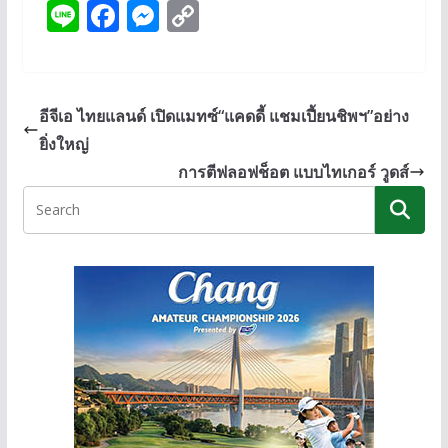
Li
F
M
C
n
ac
e
o
e
e
ss
p
b
e
y
อีจีเอ ไทยแลนด์ เปิดแมทซ์“แคดดี้ แชมเปี้ยนชิพฯ”อย่าง
o
n
Li
ยิ่งใหญ่
o
g
n
การตีฟลอฟช็อต แบบไทเกอร์ วูดส์
k
er
k