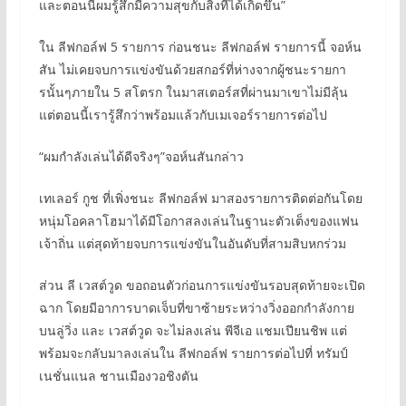
และตอนนี้ผมรู้สึกมีความสุขกับสิ่งที่ได้เกิดขึ้น”
ใน ลีฟกอล์ฟ 5 รายการ ก่อนชนะ ลีฟกอล์ฟ รายการนี้ จอห์น
สัน ไม่เคยจบการแข่งขันด้วยสกอร์ที่ห่างจากผู้ชนะรายกา
รนั้นๆภายใน 5 สโตรก ในมาสเตอร์สที่ผ่านมาเขาไม่มีลุ้น
แต่ตอนนี้เรารู้สึกว่าพร้อมแล้วกับเมเจอร์รายการต่อไป
“ผมกำลังเล่นได้ดีจริงๆ”​จอห์นสันกล่าว
เทเลอร์ กูช ที่เพิ่งชนะ ลีฟกอล์ฟ มาสองรายการติดต่อกันโดย
หนุ่มโอคลาโฮมาได้มีโอกาสลงเล่นในฐานะตัวเต็งของแฟน
เจ้าถิ่น แต่สุดท้ายจบการแข่งขันในอันดับที่สามสิบหกร่วม
ส่วน ลี เวสต์วูด ขอถอนตัวก่อนการแข่งขันรอบสุดท้ายจะเปิด
ฉาก โดยมีอาการบาดเจ็บที่ขาซ้ายระหว่างวิ่งออกกำลังกาย
บนลู่วิ่ง และ เวสต์วูด จะไม่ลงเล่น พีจีเอ แชมเปียนชิพ แต่
พร้อมจะกลับมาลงเล่นใน ลีฟกอล์ฟ รายการต่อไปที่ ทรัมป์
เนชั่นแนล ชานเมืองวอชิงตัน