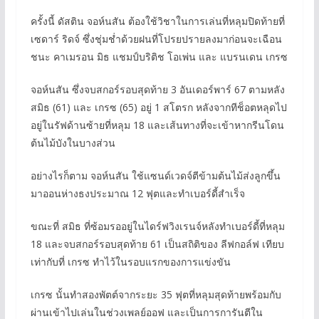
ครั้งนี้ ดัสติน จอห์นสัน ต้องใช้วิชาในการเล่นที่หลุมปิดท้ายที่
เซดาร์ ริดจ์ ซึ่งชุ่มช่ำด้วยฝนที่โปรยปรายลงมาก่อนจะเฉือน
ชนะ คาเมรอน มิธ แชมป์บริติช โอเพ่น และ แบรนเดน เกรซ
จอห์นสัน ซึ่งจบสกอร์รอบสุดท้าย 3 อันเดอร์พาร์ 67 ตามหลัง
สมิธ (61) และ เกรซ (65) อยู่ 1 สโตรก หลังจากทีช็อตหลุดไป
อยู่ในรัฟด้านซ้ายที่หลุม 18 และเส้นทางที่จะเข้าหากรีนโดน
ต้นไม้บังในบางส่วน
อย่างไรก็ตาม จอห์นสัน ใช้แซนด์เวดจ์ตีข้ามต้นไม้ส่งลูกขึ้น
มาออนห่างธงประมาณ 12 ฟุตและทำเบอร์ดี้สำเร็จ
ขณะที่ สมิธ ที่ซ้อมรออยู่ในไดร์ฟวิงเรนจ์หลังทำเบอร์ดี้ที่หลุม
18 และจบสกอร์รอบสุดท้าย 61 เป็นสถิติของ ลีฟกอล์ฟ เทียบ
เท่ากับที่ เกรซ ทำไว้ในรอบแรกของการแข่งขัน
เกรซ นั้นทำสองพัตต์จากระยะ 35 ฟุตที่หลุมสุดท้ายพร้อมกับ
ผ่านเข้าไปเล่นในช่วงเพลย์ออฟ และเป็นการการันตีใน