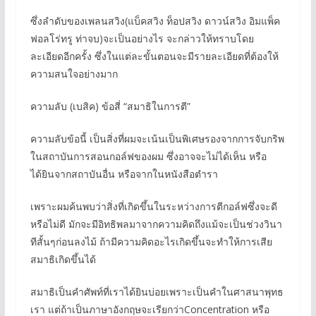
ซึ่งลำดับของเพลนสวิง(แบ็คสวิง ท็อปสวิง ดาวน์สวิง อิมแพ็ค
ฟอลโร่ทรู ท่าจบ)จะเป็นอย่างไร จะกล่าวให้ทราบโดย
ละเอียดอีกครั้ง ซึ่งในแต่ละขั้นตอนจะมีรายละเอียดที่ต้องให้
ความสนใจอย่างมาก
ความลับ (เบสิค) ข้อสี่ “สมาธิในการตี”
ความลับข้อนี้ เป็นสิ่งที่ผมจะเน้นเป็นพิเศษรองจากการจับกริพ
ในสถาบันการสอนกอล์ฟของผม ซึ่งอาจจะไม่ได้เห็น หรือ
ได้ยินจากสถาบันอื่น หรือจากในหนังสือตำรา
เพราะผมค้นพบว่าสิ่งที่เกิดขึ้นในระหว่างการตีกอล์ฟซึ่งจะดี
หรือไม่ดี มักจะมีอิทธิพลมาจากความคิดถึงแม้จะเป็นช่วงวินา
ทีสั้นๆก่อนลงไม้ ถ้ามีความคิดอะไรเกิดขึ้นจะทำให้การเสีย
สมาธิเกิดขึ้นได้
สมาธิเป็นคำศัพท์ที่เราได้ยินบ่อยเพราะเป็นคำในศาสนาพุทธ
เรา แต่ถ้าเป็นภาษาอังกฤษจะเรียกว่าConcentration หรือ