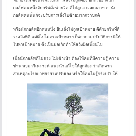
กอล์ฟคนหนึ่งจับกริพมือซ้ายวีค ตีไปลูกอาจจะออกขวา นัก
กอล์ฟคนนั้นก็จะปรับการเล็งไปซ้ายมากกว่าปกติ
หรือนักกอล์ฟอีกคนหนึ่ง ยืนเล็งไม่ถูกเป้าหมาย ตีด้วยกริพที่ดี
วงสวิงที่ดี แต่ตีไปไม่ตรงเป้าหมาย ก็พยายามปรับวิธีการตีให้
ไปหาเป้าหมาย ซึ่งเป็นบ่อเกิดทำให้สวิงผิดเพี้ยนไป
เมื่อนักกอล์ฟตีไม่ตรง ไม่เข้าเป้า ต้องให้คนที่มีความรู้ ความ
ชำนาญมาวิเคราะห์ แนะนำแก้ไขให้ถูกต้อง ว่าเกิดจาก
สาเหตุอะไรอย่าพยายามปรับเอง หรือให้คนไม่รู้จริงปรับให้