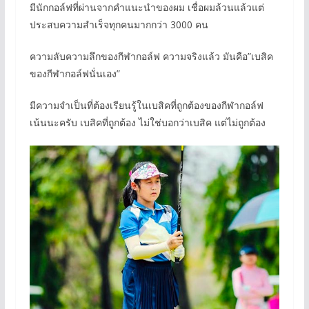
มีนักกอล์ฟที่ผ่านจากคำแนะนำของผม เชื่อผมล้วนแล้วแต่
ประสบความสำเร็จทุกคนมากกว่า 3000 คน
ความลับความลึกของกีฬากอล์ฟ ความจริงแล้ว มันคือ”เบสิค
ของกีฬากอล์ฟนั่นเอง”
มีความจำเป็นที่ต้องเรียนรู้ในเบสิคที่ถูกต้องของกีฬากอล์ฟ
เน้นนะครับ เบสิคที่ถูกต้อง ไม่ใช่บอกว่าเบสิค แต่ไม่ถูกต้อง