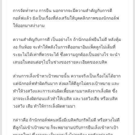
การจัดท่าทาง การยืน นอกจากจะมีความสำคัญกับการตี
กอล์ฟแล้ว ยังเป็นเรื่องที่ส่งเสริมให้บุคคลิกภาพของนักกอล์ฟ
ให้ออกมาสง่างาม
ความสำคัญกับการตี เป็นอย่างไร ถ้านักกอล์ฟยืนไม่ดี หลังคุ้ม
งอ ก้นห้อย จะทำให้พลังในการตีออกมาอิมแพ็คลูกไม่เต็มที่
ระยะไม่ได้เท่าที่ควรจะได้ ซึ่งความถูกต้องเป็นอย่างไร จะนำ
เสนอในตอนต่อๆไปในช่วงของรายละเอียดของเบสิค
ส่วนการเล็งเข้าหาเป้าหมายนั้น ความจริงเป็นเรื่องไม่ได้ยาก
แต่นักกอล์ฟทำผิดกันมาก ส่งผลให้ตีลูกไม่ตรงเป้าหมาย และ
ทำให้วงสวิงและการเล่นผิดเพี้ยนตามมาหลังจากเล็งผิด ซึ่ง
อาจจะเล็งผิดก่อนแล้วทำให้เบสิค และวงสวิงเสีย หรือเบสิค
วงสวิง เสีย ทำให้การเล็งผิดตามมา
กล่าวคือ ถ้านักกอล์ฟคนหนึ่งมีเบสิคกับกริพไม่ดี หรือสวงไม่ดี
ตีลูกไม่เข้าเป้าหมาย ก็จะพยายามปรับการยืนเล็งเข้าหาเป้า
หมายใหม่ ซึ่งอาจจะเป็นการเล็งไม่ถูกต้อง ยกตัวอย่างนัก