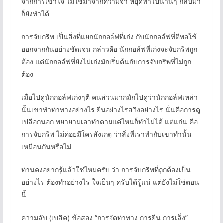
จากการเข้าใจ ไม่ใช่มาจากความจำ หยุดทำไปนานๆ กลับมา
ก็ยังทำได้
การจับกริพ เป็นสิ่งที่แยกนักกอล์ฟที่เก่ง กับนักกอล์ฟที่ตีพอใช้
ออกจากกันอย่างชัดเจน กล่าวคือ นักกอล์ฟที่เก่งจะจับกริพถูก
ต้อง แต่นักกอล์ฟที่ยังไม่เก่งมักเริ่มต้นกับการจับกริพที่ไม่ถูก
ต้อง
เมื่อไปดูนักกอล์ฟเก่งๆตี คนส่วนมากมักไปดูว่านักกอล์ฟเหล่า
นั้นเขาทำท่าทางอย่างไร ยืนอย่างไรสวิงอย่างไร นั่นคือการดู
เปลือกนอก พยายามเอาทำตามแค่ไหนก็ทำไม่ได้ แต่แก่น คือ
การจับกริพ ไม่ค่อยมีใครสังเกตุ ว่าสิ่งที่เราทำกับเขาทำนั้น
เหมือนกันหรือไม่
ท่านคงอยากรู้แล้วใช่ไหมครับ ว่า การจับกริพที่ถูกต้องเป็น
อย่างไร ต้องทำอย่างไร ใจเย็นๆ ครับได้รู้แน่ แต่ยังไม่ใช่ตอน
นี้
ความลับ (เบสิค) ข้อสอง “การจัดท่าทาง การยืน การเล็ง”