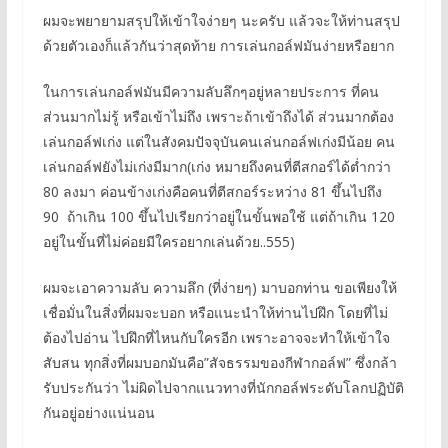
ผมจะพยายามสรุปให้เข้าใจง่ายๆ นะครับ แล้วจะให้ท่านสรุป
ด้วยตัวเองก็แล้วกันว่าสุดท้าย การเล่นกอล์ฟมันง่ายหรือยาก
ในการเล่นกอล์ฟมันมีความลับลึกๆอยู่หลายประการ ที่คน
ส่วนมากไม่รู้ หรือเข้าไม่ถึง เพราะถ้าเข้าถึงได้ ส่วนมากต้อง
เล่นกอล์ฟเก่ง แต่ในสังคมปัจจุบันคนเล่นกอล์ฟเก่งมีน้อย คน
เล่นกอล์ฟยังไม่เก่งมีมาก(เก่ง หมายถึงคนที่ตีสกอร์ได้ต่ำกว่า
80 ลงมา ค่อนข้างเก่งคือคนที่ตีสกอร์ระหว่าง 81 ขึ้นไปถึง
90 ถ้าเกิน 100 ขึ้นไปเรียกว่าอยู่ในขั้นพอใช้ แต่ถ้าเกิน 120
อยู่ในขั้นที่ไม่ค่อยมีใครอยากเล่นด้วย..555)
ผมจะเอาความลับ ความลึก (ที่ง่ายๆ) มาบอกท่าน ขอเพียงให้
เชื่อมั่นในสิ่งที่ผมจะบอก หรือแนะนำให้ท่านไปฝึก โดยที่ไม่
ต้องไปอ่าน ไปฝึกที่ไหนกับใครอีก เพราะอาจจะทำให้เข้าใจ
สับสน ทุกสิ่งที่ผมบอกมันคือ”สัจธรรมของกีฬากอล์ฟ” ซึ่งกล้า
รับประกันว่า ไม่ผิดไปจากแนวทางที่นักกอล์ฟระดับโลกปฏิบัติ
กันอยู่อย่างแน่นอน