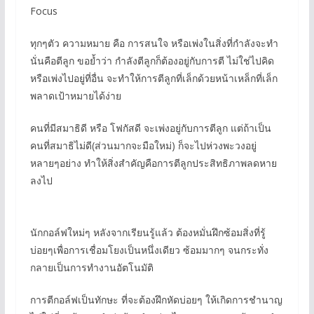
Focus
ทุกๆตัว ความหมาย คือ การสนใจ หรือเพ่งในสิ่งที่กำลังจะทำ
นั่นคือตีลูก ขอย้ำว่า กำลังตีลูกก็ต้องอยู่กับการตี ไม่ใช่ไปคิด
หรือเพ่งไปอยู่ที่อื่น จะทำให้การตีลูกที่เล็กด้วยหน้าเหล็กที่เล็ก
พลาดเป้าหมายได้ง่าย
คนที่มีสมาธิดี หรือ โฟกัสดี จะเพ่งอยู่กับการตีลูก แต่ถ้าเป็น
คนที่สมาธิไม่ดี(ส่วนมากจะมือใหม่) ก็จะไปห่วงพะวงอยู่
หลายๆอย่าง ทำให้สิ่งสำคัญคือการตีลูกประสิทธิภาพลดหาย
ลงไป
นักกอล์ฟใหม่ๆ หลังจากเรียนรู้แล้ว ต้องหมั่นฝึกซ้อมสิ่งที่รู้
บ่อยๆเพื่อการเชื่อมโยงเป็นหนึ่งเดียว ซ้อมมากๆ จนกระทั่ง
กลายเป็นการทำงานอัตโนมัติ
การตีกอล์ฟเป็นทักษะ ที่จะต้องฝึกหัดบ่อยๆ ให้เกิดการชำนาญ