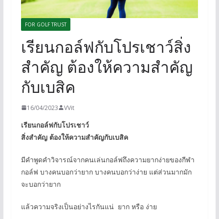
FOR GOLF TRUST
เรียนกอล์ฟกับโปรเชาว์สิ่ง
สำคัญ ต้องให้ความสำคัญ
กับเบสิค
16/04/2023
VVit
เรียนกอล์ฟกับโปรเชาว์
สิ่งสำคัญ ต้องให้ความสำคัญกับเบสิค
มีคำพูดคำวิจารณ์จากคนเล่นกอล์ฟถึงความยากง่ายของกีฬา
กอล์ฟ บางคนบอกว่ายาก บางคนบอกว่าง่าย แต่ส่วนมากมัก
จะบอกว่ายาก
แล้วความจริงเป็นอย่างไรกันแน่ ยาก หรือ ง่าย