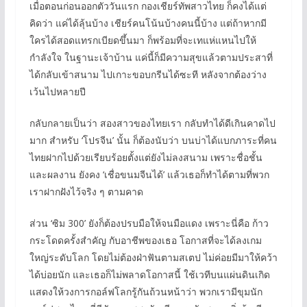
เมื่อตอนก่อนออกตัววันแรก กองเชียร์ทัพสาวไทย ก็คงได้แต่
คิดว่า แค่ได้ลุ้นบ้าง เชียร์คนโน้นบ้างคนนี้บ้าง แต่ถ้าหากมี
ใครได้สอดแทรกเบียดขึ้นมา ก็พร้อมที่จะเทแห่แหนไปให้
กำลังใจ ในฐานะเจ้าบ้าน แค่นี้ก็มีความสุขแล้วตามประสาที่
ได้กลับเข้าสนาม ไปเกาะขอบกรีนได้ซะที หลังจากต้องว่าง
เว้นไปหลายปี
กลับกลายเป็นว่า สองสาวของไทยเรา กลับทำได้ดีเกินคาดไป
มาก สำหรับ ‘โปรจีน’ นั้น ก็ต้องนับว่า บนบ่าได้แบกภาระที่คน
ไทยฝากไปด้วยเรียบร้อยตั้งแต่ยังไม่ลงสนาม เพราะชื่อชั้น
และผลงาน ยังคง ‘เชื่อขนมจีนได้’ แล้วเธอก็ทำได้ตามที่พวก
เราฝากฝังไว้จริง ๆ ตามคาด
ส่วน ‘ซิม 300’ ยังก็ต้องปรบมือให้จนมือแดง เพราะนี่คือ ก้าว
กระโดดครั้งสำคัญ กับอาชีพของเธอ โอกาสที่จะได้ลงเกม
ใหญ่ระดับโลก โดยไม่ต้องฝ่าฟันตามสเตป ไม่ค่อยมีมาให้คว้า
ได้บ่อยนัก และเธอก็ไม่พลาดโอกาสนี้ ใช้เวทีบนแผ่นดินเกิด
แสดงให้วงการกอล์ฟโลกรู้กันถ้วนหน้าว่า พวกเรามีขุมนัก