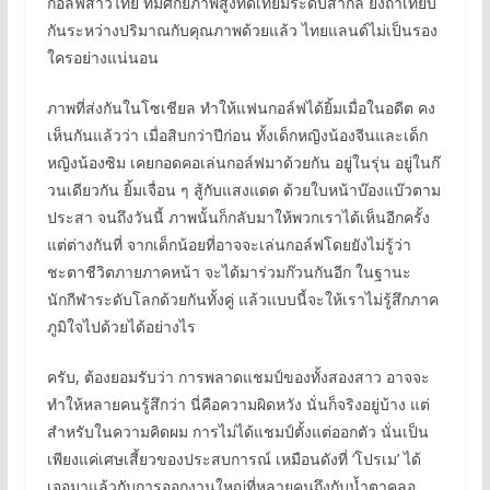
กอล์ฟสาวไทย ที่มีศักยภาพสูงทัดเทียมระดับสากล ยิ่งถ้าเทียบ
กันระหว่างปริมาณกับคุณภาพด้วยแล้ว ไทยแลนด์ไม่เป็นรอง
ใครอย่างแน่นอน
ภาพที่ส่งกันในโซเชียล ทำให้แฟนกอล์ฟได้ยิ้มเมื่อในอดีต คง
เห็นกันแล้วว่า เมื่อสิบกว่าปีก่อน ทั้งเด็กหญิงน้องจีนและเด็ก
หญิงน้องซิม เคยกอดคอเล่นกอล์ฟมาด้วยกัน อยู่ในรุ่น อยู่ในก๊
วนเดียวกัน ยิ้มเจื่อน ๆ สู้กับแสงแดด ด้วยใบหน้าบ๊องแบ๊วตาม
ประสา จนถึงวันนี้ ภาพนั้นก็กลับมาให้พวกเราได้เห็นอีกครั้ง
แต่ต่างกันที่ จากเด็กน้อยที่อาจจะเล่นกอล์ฟโดยยังไม่รู้ว่า
ชะตาชีวิตภายภาคหน้า จะได้มาร่วมก๊วนกันอีก ในฐานะ
นักกีฬาระดับโลกด้วยกันทั้งคู่ แล้วแบบนี้จะให้เราไม่รู้สึกภาค
ภูมิใจไปด้วยได้อย่างไร
ครับ, ต้องยอมรับว่า การพลาดแชมป์ของทั้งสองสาว อาจจะ
ทำให้หลายคนรู้สึกว่า นี่คือความผิดหวัง นั่นก็จริงอยู่บ้าง แต่
สำหรับในความคิดผม การไม่ได้แชมป์ตั้งแต่ออกตัว นั่นเป็น
เพียงแค่เศษเสี้ยวของประสบการณ์ เหมือนดังที่ ‘โปรเม’ ได้
เจอมาแล้วกับการออกงานใหญ่ที่หลายคนถึงกับน้ำตาคลอ