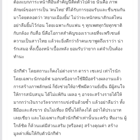
ต้องแบกภาระหน้าที่อันสำคัญนี้ติดตัวไปด้วย นั่นคือ ภาพ
ลักษณ์ของการเป็น ‘คนไทย’ ที่ได้รับการยอมรับและชื่นชมกัน
มาโดยตลอดว่า ‘สยามเมืองยิ้ม’ ไม่ว่าจะหนักหนาสักแค่ไหน
อย่าลืมยิ้มไว้ก่อน โดยเฉพาะกับแฟน ๆ ทุกเพศทุกวัยทุกชาติ
กับกล้อง กับสื่อ นี่คือโอกาสสำคัญของเราเลยที่จะพรีเซนต์
ความเป็นสาวไทย แล้วจะยิ่งดีกว่าถ้าคนเขาพูดถึงเราว่า น่า
รักเสมอ ทั้งเบื้องหน้าเบื้องหลัง ยอมรับว่ายาก แต่จำเป็นต้อง
ทำนะ
นักกีฬา โดยสถานะก็คงไม่ต่างจาก ดารา เซเลป เท่าไรนัก
โดยเฉพาะนักกอล์ฟ นอกเหนือจากใช้ฝีมือสร้างผลงานแล้ว
การสร้างภาพลักษณ์ ก็ยังช่วยให้อาชีพมีความยั่งยืน มีผู้สนใจ
ให้การสนับสนุน ได้ไม่แพ้กัน เผลอ ๆ อาจจะสร้างรายได้ให้
มากกว่าเงินรางวัลจากการแข่งขันด้วยซ้ำ แล้วอย่าลืมว่า ทั้ง
ฝีมือและสังขาร มันไม่เที่ยง มีขึ้นได้ก็ลงได้ อย่าได้ประมาท
เลยเชียว และไม่เฉพาะกับตัวนักกีฬาเท่านั้นนะครับ ทีมงาน ผู้
ใกล้ชิด ก็ล้วนแต่มีส่วนเสริม (หรือลด) สร้างคุณค่า สร้าง
มูลค่าเพิ่มให้กับตัวนักกีฬา