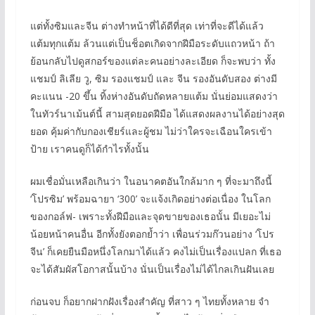
แต่ทั้งซิมและจีน ต่างทำหน้าที่ได้ดีที่สุด เท่าที่จะดีได้แล้ว
แต้มทุกแต้ม ล้วนแต่เป็นช็อตเกิดจากฝีมือระดับแถวหน้า ถ้า
ย้อนกลับไปดูสกอร์ของแต่ละคนอย่างละเอียด ก็จะพบว่า ทั้ง
แชมป์ ลิเลีย วู, ซิม รองแชมป์ และ จีน รองอันดับสอง ต่างมี
คะแนน -20 ขึ้น ทิ้งห่างอันดับถัดหลายแต้ม นั่นย่อมแสดงว่า
ในทัวร์นาเม้นต์นี้ สามสุดยอดฝีมือ ได้แสดงผลงานได้อย่างสุด
ยอด คุ้มค่ากับกองเชียร์และผู้ชม ไม่ว่าใครจะเฉือนใครเข้า
ป้าย เราคนดูก็ได้กำไรทั้งนั้น
ผมเชื่อมั่นเหลือเกินว่า ในอนาคตอันใกล้มาก ๆ ที่จะมาถึงนี้
‘โปรซิม’ พร้อมฉายา ‘300’ จะแจ้งเกิดอย่างต่อเนื่อง ในโลก
ของกอล์ฟ- เพราะทั้งฝีมือและจุดขายของเธอนั้น มีเยอะไม่
น้อยหน้าคนอื่น อีกทั้งยังตอกย้ำว่า เพื่อนร่วมก๊วนอย่าง ‘โปร
จีน’ ก็เคยยืนมือหนึ่งโลกมาได้แล้ว คงไม่เป็นเรื่องแปลก ที่เธอ
จะได้สัมผัสโอกาสนั้นบ้าง นั่นเป็นเรื่องไม่ได้ไกลเกินฝันเลย
ก่อนจบ ก็อยากฝากฝังเรื่องสำคัญ ที่สาว ๆ ไทยทั้งหลาย จำ