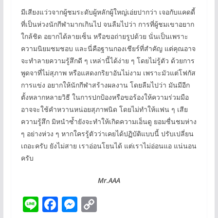
มีเสียงแว่วจากผู้ชมระดับผู้หลักผู้ใหญ่เอ่ยปากว่า เจอกับแคดดี้
ที่เป็นห่วงนักกีฬามากเกินไป จนลืมไปว่า การที่ผู้ชมเขาอยาก
ใกล้ชิด อยากได้ลายเซ็น หรือขอถ่ายรูปด้วย นั่นเป็นเพราะ
ความนิยมชมชอบ และนี่คือฐานกองเชียร์ที่สำคัญ แต่คุณอาจ
จะทำลายความรู้สึกดี ๆ เหล่านี้ได้ง่าย ๆ โดยไม่รู้ตัว ด้วยการ
พูดจาที่ไม่สุภาพ หรือแสดงกริยาอันไม่งาม เพราะมัวแต่โฟกัส
การแข่ง อยากให้นักกีฬาสร้างผลงาน โดยลืมไปว่า มันมีอีก
ตั้งหลากหลายวิธี ในการปกป้องหรือขอร้องให้ความร่วมมือ
อาจจะใช้คำหวานหน่อยสุภาพนิด โดยไม่ทำให้แฟน ๆ เสีย
ความรู้สึก มิหนำซ้ำยังจะทำให้เกิดความเอ็นดู ยอมชื่นชมห่าง
ๆ อย่างห่วง ๆ หากใครรู้ตัวว่าเคยได้ปฏิบัติแบบนี้ ปรับเปลี่ยน
เถอะครับ ยังไม่สาย เราอ่อนโยนได้ แต่เราไม่อ่อนแอ แน่นอน
ครับ
Mr.AAA
Li
F
M
C