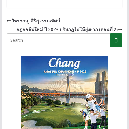
n
ac
e
o
e
e
ss
p
b
e
y
วัชรชาญ สิริสุวรรณทัศน์
o
n
Li
กฎกอล์ฟใหม่ ปี 2023 ปรับกฎไม่ให้ยุ่งยาก (ตอนที่ 2)
o
g
n
k
er
k