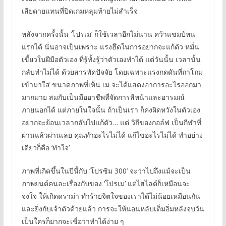
เสียดายแทนที่ปิดเกมหลุมท้ายไม่สำเร็จ
หลังจากครั้งนั้น ‘โปรเม’ ก็ใช้เวลาอีกไม่นาน คว้าแชมป์หน
แรกได้ นั่นอาจเป็นเพราะ แรงฮึดในการอยากจะแก้ตัว หมั่น
เขี้ยวในฝีมือตัวเอง ที่รู้ทั้งรู้ว่าตัวเองทำได้ แต่วันนั้น เวลานั้น
กลับทำไม่ได้ ด้วยสารพัดปัจจัย โดยเฉพาะแรงกดดันที่ถาโถม
เข้ามาใส่ ขนาดภาพที่เห็น เม จะได้แสดงอาการอะไรออกมา
มากมาย สมกับเป็นมืออาชีพที่จัดการสีหน้าและอารมณ์
ภายนอกได้ แต่ภายในใจนั้น ถ้าเป็นเรา ก็คงผิดหวังในตัวเอง
อยากจะย้อนเวลากลับไปแก้ตัว… แต่ วิถีของกอล์ฟ เป็นกีฬาที่
ผ่านแล้วผ่านเลย คุณทำอะไรไม่ได้ แก้ไขอะไรไม่ได้ ทำอย่าง
เดียวก็คือ ‘ทำใจ’
ภาพที่เกิดขึ้นในปีนี้กับ ‘โปรซิม 300’ จะว่าไปถึงแม้จะเป็น
ภาพยนต์คนละเรื่องกับของ ‘โปรเม’ แต่ไฮไลต์ก็เหมือนจะ
จงใจ ให้เกิดดราม่า ทำร้ายจิตใจของเราได้ไม่น้อยเหมือนกัน
และยิ่งกับเจ้าตัวด้วยแล้ว การจะให้นอนหลับเต็มอิ่มหลังจบวัน
เป็นใครก็ยากจะเชื่อว่าทำได้ง่าย ๆ