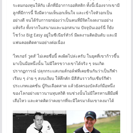
ระดมกองทุนให้กับ เด็กที่มีอาการออทิสติก ทั้งนี้เนื่องจากเขามี
ลูกที่มีการนี้ จึงมีความเห็นอกเห็นใจ และเข้าใจหัวอกเป็น
อย่างดี จนได้รับการยกย่องว่าเป็นคนที่มีจิตใจงดงามอย่าง
แท้จริง ทั้งจากในสนามและนอกสนาม ปัจจุบันเออร์นี่ ก็ยัง
โชว์วง Big Easy อยู่ในซีเนียร์ทัวร์ มีผลงานติดอันดับ และมี
แฟนคอยติดตามอย่างต่อเนื่อง
‘ไทเกอร์ วูดส์’ ไม่เคยชื่อนี้ คงผิดไปล่ะครับ ในยุคที่เขาก้าวขึ้น
มาเป็นมือหนึ่งนั้น ไม่มีใครขวางเขาได้จริง ๆ จนเกิด
ปรากฏการณ์ ปลุกกระแสเกมส์กอล์ฟที่เคยชินกันว่าเป็นกีฬา
เรียบ ๆ ง่าย ๆ สงบเงียบ ให้คึกคัก มีสีสันราวกับเชียร์กีฬา
ประเภทแอคชั่น บู๊กันเลือดสาด แล้วยังครองบัลลังก์มือหนึ่ง
ของโลกอย่างยาวนานทุบสถิติ จนช่วงนั้นไม่มีใครทานฝีมือพี่
เสือไหว และคาดคิดว่าคงยากที่จะมีใครมาล้มเขาลงมาได้