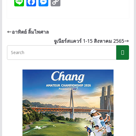
Li
F
M
C
n
ac
e
o
e
e
ss
p
b
e
y
อาทิตย์ ลิ้มไพศาล
o
n
Li
จูเนียร์สแควร์ 1-15 สิงหาคม 2565
o
g
n
k
er
k