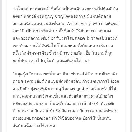
‘อาโนลด์ พาล์มเมอร์’ ชื่อนี้มาเป็นอันดับแรกอย่างไม่ต้องมีข้อ
กังขา นักกอล์ฟรุ่นคุณปู่ ขวัญใจตลอดกาล มีแฟนติดตาม
อย่างเหนียวแน่น จนถึงขั้นเกิด ‘Arnie’s Army’ หรือ กองทัพขอ
งอาร์นี่ เป็นฉายาที่แฟน ๆ ตั้งชื่อเล่นให้กับพวกเขากันเอง
และคอยติดตามเชียร์ อาร์นี่ มาโดยตลอด ไม่ว่าจะเป็นช่วงที่
เขาทำผลงานได้ดีหรือไม่ก็ไม่เคยทอดทิ้งกัน จนกระทั่งบาง
ครั้งเกิดคำครหาด้วยซ้ำว่า มีการช่วยกัน ‘เอื้อ’ ในยามที่ลูก
กอล์ฟของเขาไปอยู่ในตำแหน่งที่เล่นได้ยาก!
ในยุครุ่งเรืองของเขานั้น จะเห็นแฟนกอล์ฟจำนวนมหึมา เดิน
ตามชม ตามเชียร์ กันแบบมืดเช้ามัวดิน ถ้าจินตนาการไม่ออก
ลองนึกถึง ฝูงชนที่เดินตามดู ไทเกอร์ วูดส์ ช่วงก่อนหน้านี้ไม่
นาน คงเห็นภาพชัดเจนขึ้น และด้วยลีลาการควงไม้กอล์ฟ
หลังจบสวิง จนกลายเป็นเครื่องหมายการค้าประจำตัวระดับ
ตำนาน บวกกับความร่าเริง มีความสุขกับการเล่นกอล์ฟของ
ตัวเองแทบตลอดเวลา ทำให้ชื่อของ ‘คุณปู่อาร์นี่’ ขึ้นแท่น
อันดับหนึ่งอย่างไร้คู่แข่ง