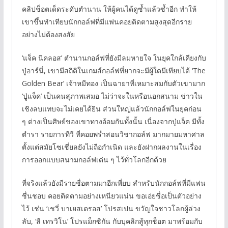
คลิปช็อตเด็ดระดับตำนาน ให้ผู้คนได้ดูซ้ำแล้วซ้ำอีก ทำให้
เขาขึ้นทำเทียบนักกอล์ฟที่มีแฟนคอยติดตามสูงสุดอีกราย
อย่างไม่ต้องสงสัย
‘แจ็ค นิคลอส’ ตำนานกอล์ฟที่ยังมีลมหายใจ ในยุคใกล้เคียงกับ
ปู่อาร์นี่, เขามีสถิติในเกมส์กอล์ฟที่ยากจะมีผู้ใดมีเทียบได้ ‘The
Golden Bear’ เจ้าหมีทอง เป็นฉายาที่เหมาะสมกับตัวเขามาก
‘ปู่แจ็ค’ เป็นคนสุภาพเสมอ ไม่ว่าจะในหรือนอกสนาม ข่าวใน
เชิงลบแทบจะไม่เคยได้ยิน ส่วนใหญ่แล้วนักกอล์ฟในยุคก่อน
ๆ ต่างเป็นศิษย์ของเขาทางอ้อมกันทั้งนั้น เนื่องจากปู่แจ็ค มีทั้ง
ตำรา รายการทีวี ที่คอยพร่ำสอนวิชากอล์ฟ มากมายมหาศาล
ตั้งแต่สมัยโซเชี่ยลยังไม่ถือกำเนิด และยังฝากผลงานในเรื่อง
การออกแบบสนามกอล์ฟเด่น ๆ ไว้ทั่วโลกอีกด้วย
ที่จริงแล้วยังมีรายชื่อตามมาอีกเพี่ยบ สำหรับนักกอล์ฟที่มีแฟน
ชื่นชอบ คอยติดตามอย่างเหนียวแน่น ขอเอ่ยชื่อเป็นตัวอย่าง
ไว้ เช่น ‘เชวี่ บาเยสเตรอส’ โปรสเปน ขวัญใจชาวโลกผู้ล่วง
ลับ, ‘ลี เทรวิโน’ โปรแม็กซิกัน กับบุคลิกสู้ทุกช็อต มาพร้อมกับ