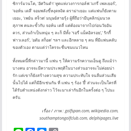
ซิการ์มวนโต, ‘อัศวินดำ’ ทูตแห่งวงการกอล์ฟ ‘แกรี่ เพลเยอร์’,
‘จอห์น เดลี่’ จอมพลังขี้หงุดหงิด ดราม่าเยอะ แต่แฟนก็ยังตาม
เยอะ, ‘เพย์น สจ็วต’ มนุษย์สายรุ้ง ผู้ที่ถือว่ามีบุคลิกนุ่มนวล
สุภาพ คนละขั้วกับ จอห์น เดลี่ แต่ต้องมาจากไปก่อนวัยอัน
ควร, ส่วนถ้าเป็นหนุ่ม ๆ ละก็ มีทั้ง ‘รอรี่ แม็คอิลรอย’,’ ริกกี้
ฟาวเลอร์’, ‘อดัม สก็อต’ ฯลฯ และอีกหลาย ๆ คน ที่มีแฟนคลับ
ของตัวเอง ตามแต่ว่าใครจะชื่นชมแนวไหน
ทั้งหมดนี้ที่กล่าวมานี้ แฟน ๆ ให้ความรักความเอ็นดู ถึงแม้ว่า
บางคน อาจจะมีความประพฤติในบางส่วนอาจจะไม่ค่อยน่า
รัก แต่เขาก็ยังสร้างความสุข ความประทับใจ จนลืมส่วนเสีย
นั้นไปได้ แต่ก็มีอีกเช่นกัน ที่ แฟน ๆ ร้อง ‘ยี้’ ส่วนจะเป็นใครที่
ได้รับตำแหน่งดังกล่าว ไว้จะมาเล่ากันอีกในครั้งต่อ ๆ ไปนะ
ครับ.
เรื่อง / ภาพ : golfspan.com, wikipedia.com,
southamptongolfclub.com, delphipages.live