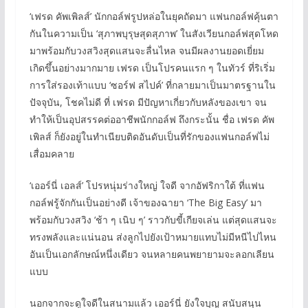
‘เฟรด คัพเพิลส์’ นักกอล์ฟรูปหล่อในยุคถัดมา แฟนกอล์ฟคุ้นตา
กันในความเป็น ‘สุภาพบุรุษสุดสุภาพ’ ในสังเวียนกอล์ฟสุดโหด
มาพร้อมกับวงสวิงสุดแสนจะลื่นไหล จนมีผลงานยอดเยี่ยม
เกิดขึ้นอย่างมากมาย เฟรด เป็นโปรคนแรก ๆ ในทัวร์ ที่ริเริ่ม
การใส่รองเท้าแบบ ‘ซอร์ฟ สไปค์’ ที่กลายมาเป็นมาตรฐานใน
ปัจจุบัน, โชคไม่ดี ที่ เฟรด มีปัญหาเกี่ยวกับหลังของเขา จน
ทำให้เป็นอุปสรรคต่ออาชีพนักกอล์ฟ ถึงกระนั้น ชื่อ เฟรด คัพ
เพิลส์ ก็ยังอยู่ในทำเนียบติดอันดับเป็นที่รักของแฟนกอล์ฟไม่
เสื่อมคลาย
‘เออร์นี่ เอลส์’ โปรหนุ่มร่างใหญ่ ใจดี จากอัฟริกาใต้ ที่แฟน
กอล์ฟรู้จักกันเป็นอย่างดี เจ้าของฉายา ‘The Big Easy’ มา
พร้อมกับวงสวิง ‘ช้า ๆ เนิบ ๆ’ ราวกับขี้เกียจเล่น แต่สุดแสนจะ
ทรงพลังและแน่นอน ส่งลูกไปยังเป้าหมายแทบไม่มีหนีไปไหน
อันเป็นเอกลักษณ์หนึ่งเดียว จนหลายคนพยายามจะลอกเลียน
แบบ
นอกจากจะดูใจดีในสนามแล้ว เออร์นี่ ยังใจบุญ สนับสนุน