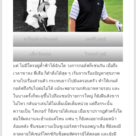
อาโนลด์ พาล์มเมอร์
เออร์นี่ เอลส์
แจ็ค นิคลอส
ไทเกอร์ วูดส์
แต่ ไม่มีใครอยู่ค้ำฟ้าได้ฉันใด วงการกอล์ฟก็เช่นกัน เมื่อถึง
เวลาขาลง พี่เสือ ก็ดำดิ่งได้สุด ๆ เริ่มจากเรื่องปัญหาสุขภาพ
ลามไปเรื่องส่วนตัว กระทบยาวไปยันครอบครัว ทำให้เกมส์
กอล์ฟถึงกับไปต่อไม่ได้ แม้จะพยายามกลับมาหลายรอบ และ
ในบางครั้งก็ทะลุขึ้นไปถึงแชมป์รายการใหญ่ ก็ยังฝืนสังขาร
ไม่ไหว กลับมาเล่นได้ไม่เต็มเม็ดเต็มหน่วย แต่ถึงกระนั้น
ความเป็น ‘ไทเกอร์’ ก็ยังขายได้เสมอ เมื่อเขาปรากฎตัวครั้งใด
ต่อให้ผลงานจะย่ำแย่แค่ไหน แฟน ๆ ก็ยังคงอยากล้อมหน้า
ล้อมหลัง ชื่นชมความเป็นซูเปอร์สตาร์ของพญาเสือ ที่ยังคงมี
ลวดลายให้เซอร์ไพรซ์กับช็อตมหัศจรรย์ได้ตลอด และยังมี