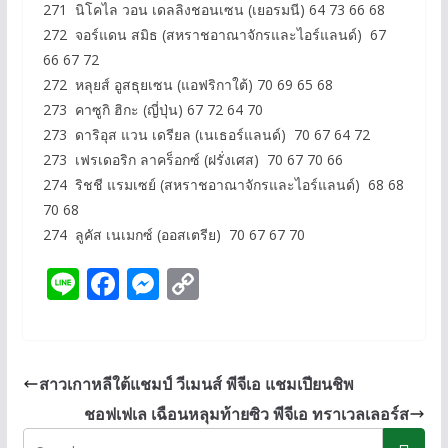
271 นิโคไล วอน เดลลิงชอนเซน (เยอรมนี) 64 73 66 68
272 จอร์แดน สมิธ (สหราชอาณาจักรและไอร์แลนด์) 67
66 67 72
272 หลุยส์ อูสธุยเซน (แอฟริกาใต้) 70 69 65 68
273 คาซูกิ ฮิกะ (ญี่ปุ่น)​ 67 72 64 70
273 ดาริอุส แวน เดรียล (เนเธอร์แลนด์) 70 67 64 72
273 เฟรเดอริก ลาคร็อกซ์ (ฝรั่งเศส) 70 67 70 66
274 ริชชี แรมเซย์ (สหราชอาณาจักรและไอร์แลนด์) 68 68
70 68
274 ลูคัส เนเมกซ์ (ออสเตรีย) 70 67 67 70
Li
F
M
C
n
ac
e
o
e
e
ss
p
b
e
y
สาวเกาหลีใต้แชมป์ วีเมนส์ พีจีเอ แชมเปียนชิพ
o
n
Li
ชอฟเฟเล เฉือนหลุมท้ายซิว พีจีเอ ทราเวลเลอร์ส
o
g
n