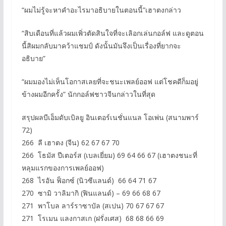
“ผมไม่รู้จะหาคำอะไรมาอธิบายในตอนนี้”​เฮาตงกล่าว
“สิบเดือนที่แล้วผมเพิ่วตัดสินใจที่จะเลิอกเล่นกอล์ฟ และดูตอน
นี้สิผมกลับมาคว้าแชมป์ ดังนั้นมันจึงเป็นเรื่องที่ยากจะ
อธิบาย”
“ผมมองไม่เห็นโอกาสเลยที่จะชนะเพลย์ออฟ แต่โชคดีก็มอยู่
ข้างผมอีกครั้ง” นักกอล์ฟชาวจีนกล่าวในที่สุด
สรุปผลบีเอ็มดับเบิลยู อินเตอร์เนชั่นแนล โอเพ่น (สนามพาร์
72)
266 ลี เฮาตง (จีน) 62 67 67 70
266 โธมัส ปีเตอร์ส (เบลเยี่ยม)​ 69 64 66 67 (เฮาตงชนะที่
หลุมแรกของการเพลย์ออฟ)
268 ไรอัน ฟ็อกซ์ (นิวซีแลนด์) 66 64 71 67
270 ซามิ วาลิมากิ (ฟินแลนด์) – 69 66 68 67
271 พาโบล ลาร์ราซาบัล (สเปน) 70 67 67 67
271 โรเมน แลงกาสเก (ฝรั่งเศส) 68 68 66 69