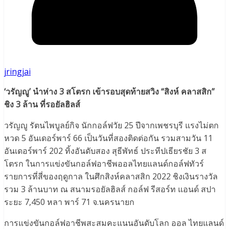
jringjai
‘วรัญญู’ นำห่าง 3 สโตรก เข้ารอบสุดท้ายสวิง “สิงห์ คลาสสิก”
ชิง 3 ล้าน ที่รอยัลฮิลส์
วรัญญู รัตนไพบูลย์กิจ นักกอล์ฟวัย 25 ปีจากเพชรบุรี แรงไม่ตก
หวด 5 อันเดอร์พาร์ 66 เป็นวันที่สองติดต่อกัน รวมสามวัน 11
อันเดอร์พาร์ 202 ทิ้งอันดับสอง สุธีพัทธ์ ประทีปเธียรชัย 3 ส
โตรก ในการแข่งขันกอล์ฟอาชีพออลไทยแลนด์กอล์ฟทัวร์
รายการที่สี่ของฤดูกาล ในศึกสิงห์​คลาสสิก 2022 ชิงเงินรางวัล
รวม 3 ล้านบาท ณ สนามรอยัลฮิลส์ กอล์ฟ รีสอร์ท แอนด์ สปา
ระยะ 7,450 หลา พาร์ 71 จ.นครนายก
การแข่งขันกอล์ฟอาชีพสะสมคะแนนอันดับโลก ออล ไทยแลนด์