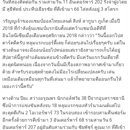
วันที่สองคิดต่อกัน รวมสามวัน 11 อันเดอร์พาร์ 202 รั้งจ่าฝูงโดย
มี สุธีพัทธ์ ประทีปเธียรชัย ที่ตีเข้ามา 66 ไล่หลังอยู่ 3 สโตรก
วรัญญูเจ้าของแชมป์ออลไทยแลนด์ สิงห์ ลากูนา ภูเก็ต เมื่อปี
2018 ที่กำลังลุ้นแชมป์แรกนับตั้งแต่คว้าแชมป์เอดีทีที่
อินโดนีเซียเมื่อเดือนพฤศจิกายน 2018 กล่าวว่า “วันนี้ออกไปส
ตาร์ตดีครับ หลุมแรกเบอร์ดี้เลย ก็ค่อยๆเล่นไปเรื่อยๆครับ แต่ใน
ช่วงต้นอาจจะมีออนน้อยไปหน่อยแต่เรายังสามารถเก็บได้อยู่
สัปดาห์นี้ลูกทำแต้มผมค่อนข้างดีครับ มีแค่วันแรกวันเดียวที่
สะดุดนิดหน่อย เนื่องจากวันนั้นมีเรื่องสภาพอากาศเข้ามาเกี่ยว
ด้วย สำหรับรอบสุดท้ายคงไม่มีอะไรเปลี่ยนแปลงครับ เล่น
เหมือนเดิมเหมือนทุกวันที่เล่นมา แล้วก็พยายามตีออนกรีนให้
เยอะกว่านี้ครับ”
ทางด้าน ปิยะ สว่างอรุณพร นักกอล์ฟวัย 38 ปีจากอุบลราชธานี
ซึ่งนำการแข่งขันหลังจบ 18 หลุมแรกของทัวร์นาเมนต์แต่ไป
สะดุดตีเกิน 2 โอเวอร์พาร์ 73 ในรอบสอง เข้ารอบสามคืนฟอร์ม
อีกครั้งด้วยการตีเข้ามา 3 อันเดอร์พาร์ 68 รวมสามวัน 6
อันเดอร์พาร์ 207 อยู่อันดับสามร่วมกับ ชัยพัชร์ คูณมาก ที่ตีเข้า