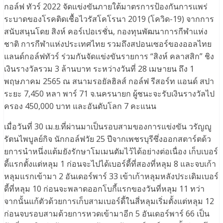
กอล์ฟ ทัวร์ 2022 จัดแข่งขันภายใต้มาตรการป้องกันการแพร่
ระบาดของโรคติดเชื้อไวรัสโคโรนา 2019 (โควิด-19) จากการ
สนับสนุนโดย สิงห์ คอร์เปอเรชั่น, กองทุนพัฒนาการกีฬาแห่ง
ชาติ การกีฬาแห่งประเทศไทย รวมถึงสปอนเซอร์ของออลไทย
แลนด์กอล์ฟทัวร์ ร่วมกันจัดแข่งขันรายการ “สิงห์ คลาสสิก” ชิง
เงินรางวัลรวม 3 ล้านบาท ระหว่างวันที่ 28 เมษายน ถึง 1
พฤษภาคม 2565 ณ สนามรอยัลฮิลส์ กอล์ฟ รีสอร์ท แอนด์ สปา
ระยะ 7,450 หลา พาร์ 71 จ.นครนายก ผู้ชนะจะรับเงินรางวัลไป
ครอง 450,000 บาท และอันดับโลก 7 คะแนน
เมื่อวันที่ 30 เม.ย.ที่ผ่านมาเป็นรอบสามของการแข่งขัน วรัญญู
รัตนไพบูลย์กิจ นักกอล์ฟวัย 25 ปีจากเพชรบุรีซึ่งออกสตาร์ตด้ว
ยการนำหนึ่งแต้มยังรักษาโมเมนตัมไว้ได้อย่างต่อเนื่อง เก็บเบอร์
ดี้แรกตั้งแต่หลุม 1 ก่อนจะไปได้เบอร์ดี้ที่สองที่หลุม 8 และจบเก้า
หลุมแรกเข้ามา 2 อันเดอร์พาร์ 33 เข้าเก้าหลุมหลังประเดิมเบอร์
ดี้ที่หลุม 10 ก่อนจะพลาดออกโบกี้แรกของวันที่หลุม 11 ทว่า
จากนั้นแก้ตัวด้วยการเก็บสามเบอร์ดี้ในสี่หลุมเริ่มตั้งแต่หลุม 12
ก่อนจบรอบสามด้วยการหวดเข้ามาอีก 5 อันเดอร์พาร์ 66 เป็น