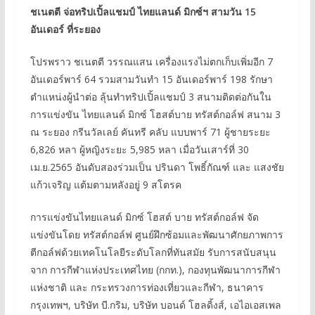
ชเนตตี จ่อทริปเปิ้ลแชมป์ ไทยแลนด์ มิกซ์ฯ สามวัน 15
อันเดอร์ ที่ระยอง
โปรพราว ชเนตตี วรรณแสน เครื่องแรงไม่ตกเก็บเพิ่มอีก 7
อันเดอร์พาร์ 64 รวมสามวันทำ 15 อันเดอร์พาร์ 198 รักษา
ตำแหน่งผู้นำต่อ ลุ้นทำทริปเปิ้ลแชมป์ 3 สนามติดต่อกันใน
การแข่งขัน ไทยแลนด์ มิกซ์ โฮสต์บาย ทรัสต์กอล์ฟ สนาม 3
ณ ระยอง กรีนวัลเลย์ คันทรี คลับ แบบพาร์ 71 ผู้ชายระยะ
6,826 หลา ผู้หญิงระยะ 5,985 หลา เมื่อวันเสาร์ที่ 30
เม.ย.2565 อันดับสองร่วมเป็น ปรินดา โพธิ์กัณฑ์ และ แสงชัย
แก้วเจริญ แต้มตามหลังอยู่ 9 สโตรค
การแข่งขันไทยแลนด์ มิกซ์ โฮสต์ บาย ทรัสต์กอล์ฟ จัด
แข่งขันโดย ทรัสต์กอล์ฟ ศูนย์ฝึกซ้อมและพัฒนาศักยภาพการ
ตีกอล์ฟด้วยเทคโนโลยีระดับโลกที่ทันสมัย รับการสนับสนุน
จาก การกีฬาแห่งประเทศไทย (กกท.), กองทุนพัฒนาการกีฬา
แห่งชาติ และ กระทรวงการท่องเที่ยวและกีฬา, ธนาคาร
กรุงเทพฯ, บริษัท บี.กริม, บริษัท บอนด์ โฮลดิ้งส์, เอไอเอสเพล