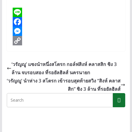
L
i
F
n
a
M
e
c
e
C
e
s
o
‘วรัญญู’ แซงนำหนึ่งสโตรก กอล์ฟสิงห์ คลาสสิก ชิง 3
b
s
p
ล้าน จบรอบสอง ที่รอยัลฮิลส์ นครนายก
o
e
y
‘วรัญญู’ นำห่าง 3 สโตรก เข้ารอบสุดท้ายสวิง “สิงห์ คลาส
o
n
L
สิก” ชิง 3 ล้าน ที่รอยัลฮิลส์
k
g
i
e
n
r
k