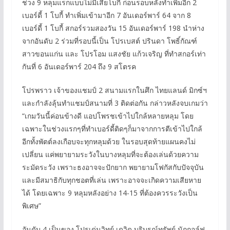
ช่วง 9 หลุมแรกแบบไม่มีเสียโบกี้ ก่อนรอบหลังทำเพิ่มอีก 2
เบอร์ดี้ 1 โบกี้ ทำเพิ่มเข้ามาอีก 7 อันเดอร์พาร์ 64 จาก 8
เบอร์ดี้ 1 โบกี้ สกอร์รวมสองวัน 15 อันเดอร์พาร์ 198 นำห่าง
จากอันดับ 2 ร่วมที่รอบนี้เป็น โปรเบสต์ ปรินดา โพธิ์กัณฑ์
สาวขอนแก่น และ โปรโอม แสงชัย แก้วเจริญ ที่ทำสกอร์เท่า
กันที่ 6 อันเดอร์พาร์ 204 ถึง 9 สโตรค
โปรพราว เจ้าของแชมป์ 2 สนามแรกในศึก ไทยแลนด์ มิกซ์ฯ
และกำลังลุ้นทำแชมป์สนามที่ 3 ติดต่อกัน กล่าวหลังจบเกมว่า
“เกมวันนี้ค่อนข้างดี แอปโพรชเข้าไปใกล้หลายหลุม โดย
เฉพาะในช่วงแรกๆที่ทำเบอร์ดี้ติดๆก็มาจากการตีเข้าไปใกล้
อีกทั้งพัตต์ลงเกือบจะทุกหลุมด้วย ในรอบสุดท้ายแผนคงไม่
เปลี่ยน แค่พยายามระวังในบางหลุมที่จะต้องเล่นด้วยความ
ระมัดระวัง เพราะธงอาจจะปักยาก พยายามโฟกัสกับปัจจุบัน
และมีสมาธิกับทุกชอตที่เล่น เพราะอาจจะเกิดความเสียหาย
ได้ โดยเฉพาะ 9 หลุมหลังอย่าง 14-15 ที่ต้องควรระวังเป็น
พิเศษ”
อันดับ 4 เป็นของ โปรเด่นวิทย์ เดวิด บริบูรณ์ทรัพย์ นักกอล์ฟ