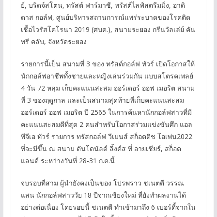
ย์, บริดจ์สโตน, ทรัสต์ ฟาร์มาซี, ทรัสต์ไลฟ์สตรีมมิ่ง, อาดิ
ดาส กอล์ฟ, ศูนย์บริหารสถานการณ์แพร่ระบาดของโรคติด
เชื้อไวรัสโคโรนา 2019 (ศบค.), สนามระยอง กรีนวัลเล่ย์ คัน
ทรี คลับ, จังหวัดระยอง
รายการนี้เป็น สนามที่ 3 ของ ทรัสต์กอล์ฟ ทัวร์ เปิดโอกาสให้
นักกอล์ฟอาชีพทั้งชายและหญิงเล่นร่วมกัน แบบสโตรคเพลย์
4 วัน 72 หลุม เก็บคะแนนสะสม ออร์เดอร์ ออฟ เมอริต สนาม
ที่ 3 ของฤดูกาล และเป็นสนามสุดท้ายที่เก็บคะแนนสะสม
ออร์เดอร์ ออฟ เมอริต ปี 2565 ในการค้นหานักกอล์ฟสาวที่มี
คะแนนสะสมดีที่สุด 2 คนสำหรับโอกาสร่วมแข่งขันศึก แอล
พีจีเอ ทัวร์ รายการ ทรัสกอล์ฟ วีเมนส์ สก็อตติช โอเพ่น2022
ที่จะมีขึ้น ณ สนาม ดันโดนัลด์ ลิ้งค์ส ที่ อายเชียร์, สก็อต
แลนด์ ระหว่างวันที่ 28-31 ก.ค.นี้
จบรอบที่สาม ผู้นำยังคงเป็นของ โปรพราว ชเนตตี วรรณ
แสน นักกอล์ฟสาววัย 18 ปีจากเชียงใหม่ ที่ยังทำผลงานได้
อย่างต่อเนื่อง โดยรอบนี้ ชเนตตี ทำเข้ามาถึง 6 เบอร์ดี้จากใน