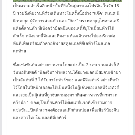
เป็นความสำเร็จอีกหนึ่งขั้นที่ยิ่งใหญ่มาของโปรจีน ในวัย 18
ปี รวมถึงทีมงานที่ร่วมเดินทางในครั้งนี้อย่าง “แจ๊ค” คเณศ นิ
ติวนะกุล ผู้จัดการส่วนตัว และ “ก้อง” บรรพต บุญไพศาลเสรี
แค้ดดี้ส่วนตัว ที่เพิ่งคว้ามือหนึ่งของเลดี้ส์ยูโรเปี้ยนทัวร์ได้
สำเร็จ หลังจากนี้จีนและทีมงานต้องเดินทางไปอเมริกาต่อ
ทันทีเพื่อเตรียมตัวควอลิฟายสคูลแอลพีจีเอทัวร์ในสเตจ
สุดท้าย
ซึ่งแข่งขันกันอย่างยาวนานโดยแบ่งเป็น 2 รอบ รวมแล้วก็ 8
วันพอดิบพอดี “น้องจีน” ทำผลงานได้อย่างยอดเยี่ยมจบเข้ามา
เป็นอันดับที่ 3 ได้รับการ์ดทัวร์ของ แอลพีจีเอทัวร์ อย่างที่หวัง
ไว้โดยในปีหน้าเธอจะได้เป็นหนึ่งในผู้เล่นของแอลพีจีเอทัวร์
และเธอเป็นผู้เล่นที่ถูกจับตามองมากที่สุดการการที่สามารถ
คว้ามือ 1 ของยูโรเปี้ยนทัวร์ได้ตั้งแต่ปีแรกที่เข้าร่วมการ
แข่งขัน…ปีหน้าเราคงต้องนอนดึกกันหน่อย เพื่อเชียร์น้องจีน
และสาวไทยใน แอลพีจีเอทัวร์