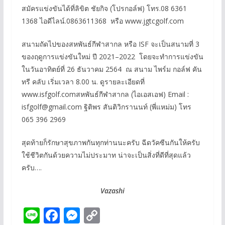
สมัครแข่งขันได้ที่ลิขิต ชัยกิจ (โปรกอล์ฟ) โทร.08 6361
1368 ไอดีไลน์.0863611368 หรือ www.jgtcgolf.com
สนามถัดไปของสหพันธ์กีฬาสากล หรือ ISF จะเป็นสนามที่ 3
ของฤดูการแข่งขันใหม่ ปี 2021–2022 โดยจะทำการแข่งขัน
ในวันอาทิตย์ที่ 26 ธันวาคม 2564 ณ สนาม ไพร์ม กอล์ฟ คัน
ทรี คลับ เริ่มเวลา 8.00 น. ดูรายละเอียดที่
www.isfgolf.comสหพันธ์กีฬาสากล (ไอเอสเอฟ) Email :
isfgolf@gmail.com ฐิติพร สันติวิกรานนท์ (พี่แหม่ม) โทร
065 396 2969
สุดท้ายก็รักษาสุขภาพกันทุกท่านนะครับ ฉีดวัคซีนกันให้ครับ
ใช้ชีวิตกันด้วยความไม่ประมาท น่าจะเป็นสิ่งที่ดีที่สุดแล้ว
ครับ….
Vazashi
Li
F
M
C