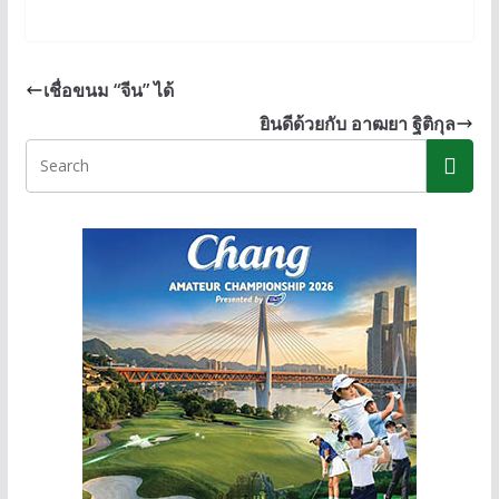
n
ac
e
o
e
e
ss
p
b
e
y
เชื่อขนม “จีน” ได้
o
n
Li
ยินดีด้วยกับ อาฒยา ฐิติกุล
o
g
n
k
er
k