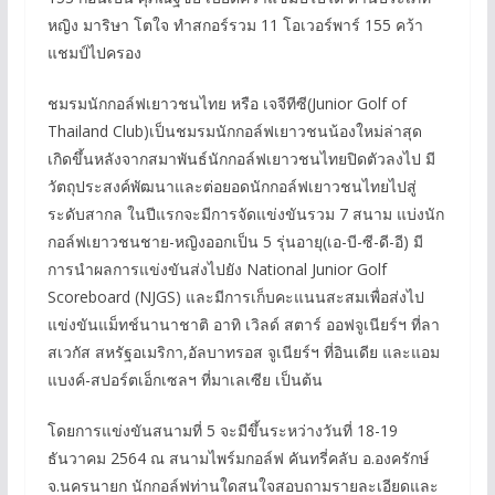
หญิง มาริษา โตใจ ทำสกอร์รวม 11 โอเวอร์พาร์ 155 คว้า
แชมป์ไปครอง
ชมรมนักกอล์ฟเยาวชนไทย หรือ เจจีทีซี(Junior Golf of
Thailand Club)เป็นชมรมนักกอล์ฟเยาวชนน้องใหม่ล่าสุด
เกิดขึ้นหลังจากสมาพันธ์นักกอล์ฟเยาวชนไทยปิดตัวลงไป มี
วัตถุประสงค์พัฒนาและต่อยอดนักกอล์ฟเยาวชนไทยไปสู่
ระดับสากล ในปีแรกจะมีการจัดแข่งขันรวม 7 สนาม แบ่งนัก
กอล์ฟเยาวชนชาย-หญิงออกเป็น 5 รุ่นอายุ(เอ-บี-ซี-ดี-อี) มี
การนำผลการแข่งขันส่งไปยัง National Junior Golf
Scoreboard (NJGS) และมีการเก็บคะแนนสะสมเพื่อส่งไป
แข่งขันแม็ทช์นานาชาติ อาทิ เวิลด์ สตาร์ ออฟจูเนียร์ฯ ที่ลา
สเวกัส สหรัฐอเมริกา,อัลบาทรอส จูเนียร์ฯ ที่อินเดีย และแอม
แบงค์-สปอร์ตเอ็กเซลฯ ที่มาเลเซีย เป็นต้น
โดยการแข่งขันสนามที่ 5 จะมีขึ้นระหว่างวันที่ 18-19
ธันวาคม 2564 ณ สนามไพร์มกอล์ฟ คันทรี่คลับ อ.องครักษ์
จ.นครนายก นักกอล์ฟท่านใดสนใจสอบถามรายละเอียดและ