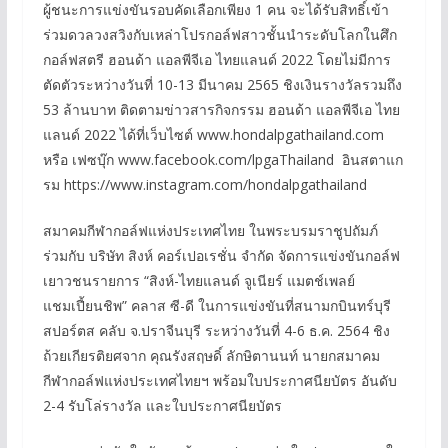
ผู้ชนะการแข่งขันรอบคัดเลือกเพียง 1 คน จะได้รับสิทธิ์เข้า
ร่วมดวลวงสวิงกับเหล่าโปรกอล์ฟสาวชั้นนำระดับโลกในศึก
กอล์ฟสตรี ฮอนด้า แอลพีจีเอ ไทยแลนด์ 2022 โดยไม่มีการ
ตัดตัวระหว่างวันที่ 10-13 มีนาคม 2565 ชิงเงินรางวัลรวมถึง
53 ล้านบาท ติดตามข่าวสารกิจกรรม ฮอนด้า แอลพีจีเอ ไทย
แลนด์ 2022 ได้ที่เว็บไซต์ www.hondalpgathailand.com
หรือ เฟซบุ๊ก www.facebook.com/lpgaThailand อินสตาแก
รม https://www.instagram.com/hondalpgathailand
สมาคมกีฬากอล์ฟแห่งประเทศไทย ในพระบรมราชูปถัมภ์
ร่วมกับ บริษัท สิงห์ คอร์เปอเรชั่น จำกัด จัดการแข่งขันกอล์ฟ
เยาวชนรายการ “สิงห์-ไทยแลนด์ จูเนียร์ แมตช์เพลย์
แชมเปี้ยนชิพ” คลาส ซี-ดี ในการแข่งขันที่สนามกบินทร์บุรี
สปอร์ตส คลับ จ.ปราจีนบุรี ระหว่างวันที่ 4-6 ธ.ค. 2564 ชิง
ถ้วยเกียรติยศจาก คุณรังสฤษดิ์ ลักษิตานนท์ นายกสมาคม
กีฬากอล์ฟแห่งประเทศไทยฯ พร้อมใบประกาศนียบัตร อันดับ
2-4 รับโล่รางวัล และใบประกาศนียบัตร