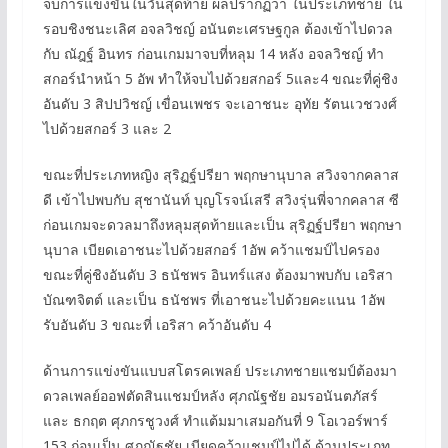
จบการแข่งขันในวันสุดท้าย ผลปรากฏว่า ในประเภทชาย ใน
รอบชิงชนะเลิศ อจลวิชญ์ อนันตะเศรษฐกูล ต้องเข้าไปดวล
กับ ณัฎฐ์ อินทร ก่อนเกมมาจบที่หลุม 14 หลัง อจลวิชญ์ ทำ
สกอร์นำหน้า 5 อัพ ทำให้จบไปด้วยสกอร์ 5และ4 ขณะที่คู่ชิง
อันดับ 3 สิปปวิชญ์ เขื่อนเพชร จะเอาชนะ อุทัย รัตนเวชวงศ์
ไปด้วยสกอร์ 3 และ 2
ขณะที่ประเภทหญิง สุริฏฐ์ปรียา พฤกษานุบาล สวิงจากคลาส
ดี เข้าไปพบกับ สุชานันท์ บุญโรจน์เสรี สวิงรุ่นพี่จากคลาส ซี
ก่อนเกมจะดวลมาถึงหลุมสุดท้ายและเป็น สุริฏฐ์ปรียา พฤกษา
นุบาล เบียดเอาชนะไปด้วยสกอร์ 1อัพ คว้าแชมป์ไปครอง
ขณะที่คู่ชิงอันดับ 3 ธนัชพร อินทร์แสง ต้องมาพบกับ เอริสา
บัณฑจิตต์ และเป็น ธนัชพร ที่เอาชนะไปด้วยคะแนน 1อัพ
รับอันดับ 3 ขณะที่ เอริสา คว้าอันดับ 4
ด้านการแข่งขันแบบสโตรคเพลย์ ประเภทชายแชมป์ต้องมา
ดวลเพลย์ออฟตัดสินแชมป์หลัง ศุภณัฐชัย อมรอนันตภัสร์
และ ธกฤต ศุภกรชูวงศ์ ทำแต้มมาเสมอกันที่ 9 โอเวอร์พาร์
153 ก่อนเป็น ศุภณัฐชัย เบียดคว้าแชมป์ไปได้ ด้านประเภท