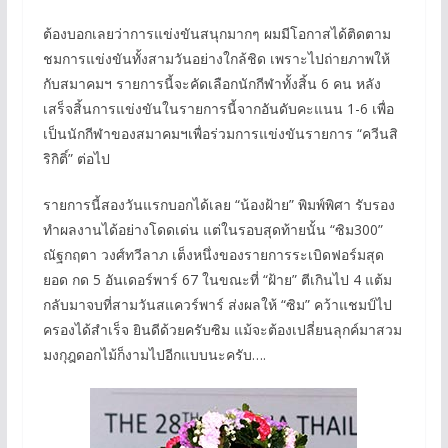
ต้องบอกเลยว่าการแข่งขันสนุกมากๆ ผมมีโอกาสได้ติดตาม
ชมการแข่งขันทั้งสามวันอย่างใกล้ชิด เพราะไปถ่ายภาพให้
กับสมาคมฯ รายการนี้จะคัดเลือกนักกีฬาทั้งสิ้น 6 คน หลัง
เสร็จสิ้นการแข่งขันในรายการนี้จากอันดับคะแนน 1-6 เพื่อ
เป็นนักกีฬาของสมาคมฯเพื่อร่วมการแข่งขันรายการ “ควีนสิ
ริกิติ์” ต่อไป
รายการนี้สองวันแรกบอกได้เลย “น้องฝ้าย” พิมพ์พิศา รับรอง
ทำผลงานได้อย่างโดดเด่น แต่ในรอบสุดท้ายนั้น “ซิม300”
ณัฐกฤตา วงศ์ทวีลาภ เต็งหนึ่งของรายการระเบิดฟอร์มสุด
ยอด กด 5 อันเดอร์พาร์ 67 ในขณะที่ “ฝ้าย” ตีเกินไป 4 แต้ม
กลับมาจบที่สามวันสแควร์พาร์ ส่งผลให้ “ซิม” คว้าแชมป์ไป
ครองได้สำเร็จ ยินดีด้วยครับซิม แม้จะต้องเปลี่ยนลุกค์มาสวม
มงกุฎดอกไม้ก็งามไปอีกแบบนะครับ….