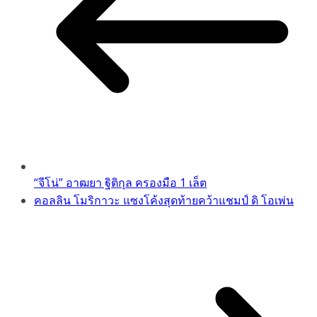
“จีโน่” อาฒยา ฐิติกุล ครองมือ 1 เล็ต
คอลลิน โมริกาวะ แซงโค้งสุดท้ายคว้าแชมป์ ดิ โอเพ่น