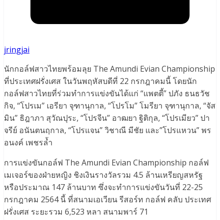
jringjai
นักกอล์ฟสาวไทยพร้อมลุย The Amundi Evian Championship
ที่ประเทศฝรั่งเศส ในวันพฤหัสบดีที่ 22 กรกฎาคมนี้ โดยนัก
กอล์ฟสาวไทยที่ร่วมทำการแข่งขันได้แก่ “แพตตี้” ปภัง ธนธวัช
กิจ, “โปรเม” เอรียา จุฑานุกาล, “โปรโม” โมรียา จุฑานุกาล, “จัส
มิน” ธิฎาภา สุวัณปุระ, “โปรจีน” อาฒยา ฐิติกุล, “โปรเมียว” ปา
จรีย์ อนันตนฤกาล, “โปรแจน” วิชาณี มีชัย และ”โปรแหวน” พร
อนงค์ เพชรล้ำ
การแข่งขันกอล์ฟ The Amundi Evian Championship กอล์ฟ
เมเจอร์ของฝ่ายหญิง ชิงเงินรางวัลรวม 4.5 ล้านเหรียญสหรัฐ
หรือประมาณ 147 ล้านบาท ซึ่งจะทำการแข่งขันวันที่ 22-25
กรกฎาคม 2564 นี้ ที่สนามเอเวียน รีสอร์ท กอล์ฟ คลับ ประเทศ
ฝรั่งเศส ระยะรวม 6,523 หลา สนามพาร์ 71