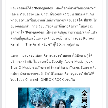
และผลลัพธ์ก็คือ
‘Renegades’
เพลงร็อกที่มาพร้อมเอกลักษณ์
เฉพาะตัวของวง และซาวนด์ของดนตรีญี่ปุ่น ผสมผสานกับ
ทางของดนตรีป็อปจากสไตล์การแต่งเพลงของ
เอ็ด ชีแรน
ได้
อย่างกลมกลืน การเรียบเรียงดนตรีก็สุดอลังการ โหมความ
รู้สึกทำให้
‘Renegades’
เป็นงานที่ปลุกเร้าความฮึกเหิมในตัว
สมกับที่ถูกเลือกเป็นเพลงหลักอย่างเป็นทางการของ
Rurouni
Kenshin: The Final
หรือ
ซามูไร
X
ภาคสุดท้าย
นอกจากจะปล่อยเพลง
‘Renegades’
ออกมาให้ฟังทางผู้ให้
บริการสตรีมมิง ไม่ว่าจะเป็น Spotify, Apple Music, Joox,
TrueID Music รวมถึงดาวน์โหลดได้ทาง iTunes Store แล้ว
แฟนๆ ยังสามารถชมมิวสิกวิดีโอของ
‘Renegades’
กันได้ที่
YouTube Channel : ONE OK ROCK เช่นกัน