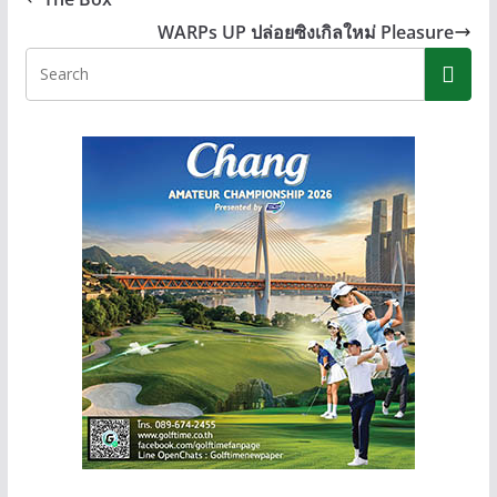
o
n
Li
WARPs UP ปล่อยซิงเกิลใหม่ Pleasure
o
g
n
k
er
k