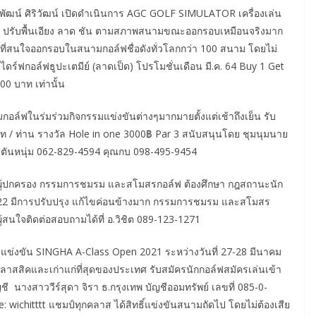
พัฒน์ ศิริวัฒน์ เปิดดำเนินการ AGC GOLF SIMULATOR เครื่องเล่น
n ปรับพื้นเอียง ลาด ชัน ตามสภาพสนามขณะออกรอบเหมือนจริงมาก
ล์ฟที่สนใจออกรอบในสนามกอล์ฟชื่อดังทั่วโลกกว่า 100 สนาม โดยไม่
ร์ฟกอล์ฟธูปะเตมีย์ (ลาดเป็ด) โปรโมชั่นเดือน มี.ค. 64 Buy 1 Get
0 บาท เท่านั้น
กอล์ฟในร่มร่วมกิจกรรมแข่งขันต่างๆมากมายตั้งแต่เช้าถึงเย็น รับ
ท / ท่าน รางวัล Hole in one 3000฿ Par 3 สนับสนุนโดย ชุมนุมนาย
 กัปตันหนุ่ม 062-829-4594 คุณกบ 098-495-9454
และผู้ปกครอง กรรมการชมรม และสโมสรกอล์ฟ ต้องศึกษา กฎสถานะนัก
022 มีการปรับปรุง แก้ไขค่อนข้างมาก กรรมการชมรม และสโมสร
้สนใจติดต่อสอบถามได้ที่ อ.วิชิต 089-123-1271
ข่งขัน SINGHA A-Class Open 2021 ระหว่างวันที่ 27-28 มีนาคม
สสิคและเก่าแก่ที่สุดของประเทศ รับสมัครนักกอล์ฟสมัครเล่นเข้า
ี นางสาววีร์สุดา จิรา ธ.กรุงเทพ บัญชีออมทรัพย์ เลขที่ 085-0-
: wichitttt แชมป์ทุกคลาส ได้สิทธิ์แข่งขันสนามถัดไป โดยไม่ต้องเสีย