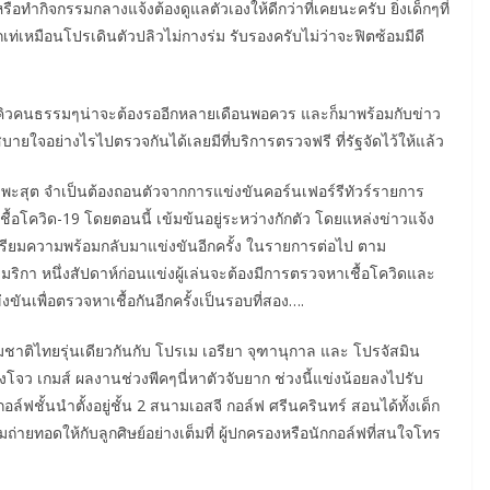
อทำกิจกรรมกลางแจ้งต้องดูแลตัวเองให้ดีกว่าที่เคยนะครับ ยิ่งเด็กๆที่
เหมือนโปรเดินตัวปลิวไม่กางร่ม รับรองครับไม่ว่าจะฟิตซ้อมมีดี
รอคิวคนธรรมๆน่าจะต้องรออีกหลายเดือนพอควร และก็มาพร้อมกับข่าว
บายใจอย่างไรไปตรวจกันได้เลยมีที่บริการตรวจฟรี ที่รัฐจัดไว้ให้แล้ว
พะสุต จำเป็นต้องถอนตัวจากการแข่งขันคอร์นเฟอร์รีทัวร์รายการ
ควิด-19 โดยตอนนี้ เข้มข้นอยู่ระหว่างกักตัว โดยแหล่งข่าวแจ้ง
ียมความพร้อมกลับมาแข่งขันอีกครั้ง ในรายการต่อไป ตาม
ริกา หนึ่งสัปดาห์ก่อนแข่งผู้เล่นจะต้องมีการตรวจหาเชื้อโควิดและ
งขันเพื่อตรวจหาเชื้อกันอีกครั้งเป็นรอบที่สอง….
ชาติไทยรุ่นเดียวกันกับ โปรเม เอรียา จุฑานุกาล และ โปรจัสมิน
ว่างโจว เกมส์ ผลงานช่วงพีคๆนี่หาตัวจับยาก ช่วงนี้แข่งน้อยลงไปรับ
ล์ฟชั้นนำตั้งอยู่ชั้น 2 สนามเอสจี กอล์ฟ ศรีนครินทร์ สอนได้ทั้งเด็ก
ยทอดให้กับลูกศิษย์อย่างเต็มที่ ผู้ปกครองหรือนักกอล์ฟที่สนใจโทร