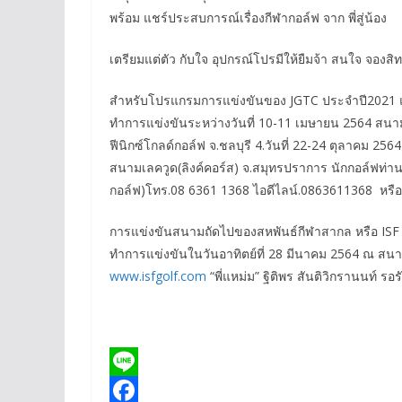
พร้อม แชร์ประสบการณ์เรื่องกีฬากอล์ฟ จาก พี่สู่น้อง
เตรียมแต่ตัว กับใจ อุปกรณ์โปรมีให้ยืมจ้า สนใจ จองสิท
สำหรับโปรแกรมการแข่งขันของ JGTC ประจำปี2021 แ
ทำการแข่งขันระหว่างวันที่ 10-11 เมษายน 2564 สนาม
ฟีนิกซ์โกลด์กอล์ฟ จ.ชลบุรี 4.วันที่ 22-24 ตุลาคม 25
สนามเลควูด(ลิงค์คอร์ส) จ.สมุทรปราการ นักกอล์ฟท่า
กอล์ฟ)โทร.08 6361 1368 ไอดีไลน์.0863611368 หรื
การแข่งขันสนามถัดไปของสหพันธ์กีฬาสากล หรือ ISF 
ทำการแข่งขันในวันอาทิตย์ที่ 28 มีนาคม 2564 ณ สนาม ไ
www.isfgolf.com
“พี่แหม่ม” ฐิติพร สันติวิกรานนท์ ร
L