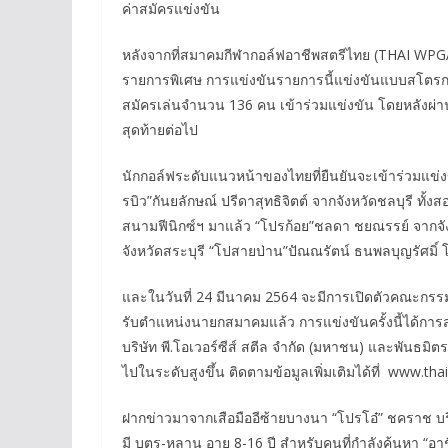
ค่าสมัครแข่งขัน
หลังจากที่สมาคมกีฬากอล์ฟอาชีพสตรีไทย (THAI WPGA)
รายการพิเศษ การแข่งขันรายการนี้แข่งขันแบบสโตรกเพ
สมัครเล่นจำนวน 136 คน เข้าร่วมแข่งขัน โดยหลังผ่
สุดท้ายต่อไป
นักกอล์ฟระดับแนวหน้าของไทยที่ยืนยันจะเข้าร่วมแข่งข
รบิว”กันยลักษณ์ ปรีดาสุทธิจิตต์ จากจังหวัดชลบุรี ทั้งส
สนามฟีนิกซ์ฯ มาแล้ว “โปรก้อย”ชลดา ชยณรรย์ จากจั
จังหวัดสระบุรี “โปสายป่าน”ปัณณรัตน์ ธนพลบุญรัศมิ์ โปร
และในวันที่ 24 มีนาคม 2564 จะมีการเปิดตัวคณะกรร
รับตำแหน่งนายกสมาคมแล้ว การแข่งขันครั้งนี้ได้การส
บริษัท พี.โอเวอร์ซีส์ สตีล จำกัด (มหาชน) และพันธมิต
ไปในระดับสูงขึ้น ติดตามข้อมูลเพิ่มเติมได้ที่ www.
ฝากข่าวมาจากเสือมืออีซ้ายบางนา “โปรโอ๋” ชคราช บริร
มี บุตร-หลาน อายุ 8-16 ปี สำหรับคนที่กำลังค้นหา “อา