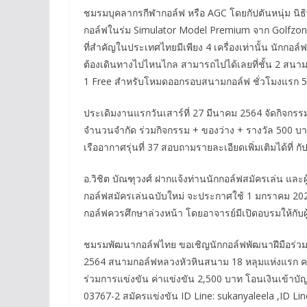
ชมรมบุคลากรกีฬากอล์ฟ หรือ AGC โดยกัปตันหนุ่ม นิธิ
กอล์ฟในร่ม Simulator Model Premium จาก Golfzo
ที่สำคัญในประเทศไทยมีเพียง 4 เครื่องเท่านั้น นักกอ
ต้องเดินทางไปไหนไกล สามารถไปได้เลยที่ชั้น 2 สนามได
1 Free สำหรับโหมดออกรอบสนามกอล์ฟ ชั่วโมงแรก 50
ประเดิมงานแรกวันเสาร์ที่ 27 มีนาคม 2564 จัดกิจกรรม
จำนวนจำกัด ร่วมกิจกรรม + ของว่าง + รางวัล 500 บา
เรืออากาศรุ่นที่ 37 สอบถามรายละเอียดเพิ่มเติมได้ที่
อ.วิชิต บัณฑุวงศ์ ฝากแจ้งท่านนักกอล์ฟสมัครเล่น 
กอล์ฟสมัครเล่นฉบับใหม่ จะประกาศใช้ 1 มกราคม 2
กอล์ฟควรศึกษาล่วงหน้า โดยอาจารย์มีเปิดอบรมให้กับผู
ชมรมพัฒนากอล์ฟไทย ขอเชิญนักกอล์ฟพัฒนาฝีมือร่วมแ
2564 สนามกอล์ฟหลวงหัวหินสนาม 18 หลุมแห่งแรก คลา
ร่วมการแข่งขัน ค่าแข่งขัน 2,500 บาท โอนเงินเข้าบัญช
03767-2 สมัครแข่งขัน ID Line: sukanyaleela ,ID Line