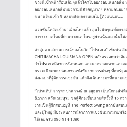
ช่วงนี้เข้าหน้าร้อนเต็มๆแล้วใครไปออกรอบเล่นกอล์ฟ หรื
ออกรอบเล่นกอล์ฟหมวกร่มนี่สำคัญมากๆ หลายคนอยากเท่
ขนาดไหนเข้า 9 หลุมหลังผลงานแย่ไม่รู้ตัวแน่นอน…
แวคซีนโควิดเข้ามาเมืองไทยแล้ว อุ่นใจนิดๆแต่ต้อง
การระบาดใหม่ที่ย่านบางแค ใครอยู่ย่านนั้นแถวนั้นไม่ส
ล่าสุดจากสถานการณ์ของโควิด “โปรเคเค” เข้มข้น ลิม
CHITIMACHA LOUISIANA OPEN หลังตรวจพบว่าติดเชื้อโ
ว่าโปรเคเคมีอาการนิดหน่อย และคาดว่าจะหายและเตร
ธรรมเนียมของก่อนการแข่งขันรายการต่างๆ ที่สหรัฐอเม
ส่งผลมาที่ผู้จัดการแข่งขัน แล้วจึงเดินทางมาที่สนามแข่
”โปรแท้ป” จารุพร ปาลกวงษ์ ณ อยุธยา เป็นนักกอล์ฟทีม
ธิฎาภา สุวัณณะปุระ ชุดสู้ศึกอเชี่ยนเกมส์ครั้งที่ 16 ก
งานเป็นผู้ฝึกสอนอยู่ที่ The Perfect Swing สถาบันสอนกอ
และผู้ใหญ่ มีประสบการณ์จากการแข่งขันมากมายพร้อมถ่า
ได้เลยครับ 080-914-1380