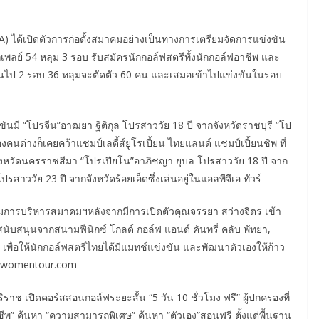
 ได้เปิดตัวการก่อตั้งสมาคมอย่างเป็นทางการเตรียมจัดการแข่งขัน
ลย์ 54 หลุม 3 รอบ รับสมัครนักกอล์ฟสตรีทั้งนักกอล์ฟอาชีพ และ
านไป 2 รอบ 36 หลุมจะตัดตัว 60 คน และเสมอเข้าไปแข่งขันในรอบ
ันมี “โปรจีน”อาฒยา ฐิติกุล โปรสาววัย 18 ปี จากจังหวัดราชบุรี “โป
องคนต่างก็เคยคว้าแชมป์เลดี้ส์ยูโรเปี้ยน ไทยแลนด์ แชมป์เปี้ยนชิพ ที่
งหวัดนครราชสีมา “โปรเปียโน”อาภิชญา ยุบล โปรสาววัย 18 ปี จาก
สาววัย 23 ปี จากจังหวัดร้อยเอ็ดซึ่งเล่นอยู่ในแอลพีจีเอ ทัวร์
มการบริหารสมาคมฯหลังจากมีการเปิดตัวคุณจรรยา สว่างจิตร เข้า
นับสนุนจากสนามฟีนิกซ์ โกลด์ กอล์ฟ แอนด์ คันทรี่ คลับ พัทยา,
ร เพื่อให้นักกอล์ฟสตรีไทยได้มีแมทช์แข่งขัน และพัฒนาตัวเองให้ก้าว
thaiwomentour.com
าช เปิดคอร์สสอนกอล์ฟระยะสั้น “5 วัน 10 ชั่วโมง ฟรี” ผู้ปกครองที่
ชีพ” ค้นหา “ความสามารถพิเศษ” ค้นหา “ตัวเอง”สอนฟรี ตั้งแต่พื้นฐาน