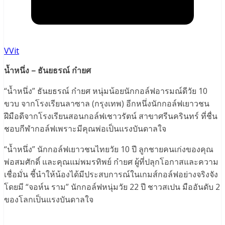
VVit
น้ำหนึ่ง – ธันยธรณ์ ก๋ายศ
“น้ำหนึ่ง” ธันยธรณ์ ก๋ายศ หนุ่มน้อยนักกอล์ฟอารมณ์ดีวัย 10
ขวบ จากโรงเรียนลาซาล (กรุงเทพ) อีกหนึ่งนักกอล์ฟเยาวชน
ฝีมือดีจากโรงเรียนสอนกอล์ฟเชาวรัตน์ สาขาศรีนครินทร์ ที่ชื่น
ชอบกีฬากอล์ฟเพราะมีคุณพ่อเป็นแรงบันดาลใจ
“น้ำหนึ่ง” นักกอล์ฟเยาวชนไทยวัย 10 ปี ลูกชายคนเก่งของคุณ
พ่อสมศักดิ์ และคุณแม่พมรทิพย์ ก๋ายศ ผู้ที่ปลุกโอกาสและความ
เชื่อมั่น ชี้นำให้น้องได้มีประสบการณ์ในเกมส์กอล์ฟอย่างจริงจัง
โดยมี “จอห์น ราม” นักกอล์ฟหนุ่มวัย 22 ปี ชาวสเปน มืออันดับ 2
ของโลกเป็นแรงบันดาลใจ