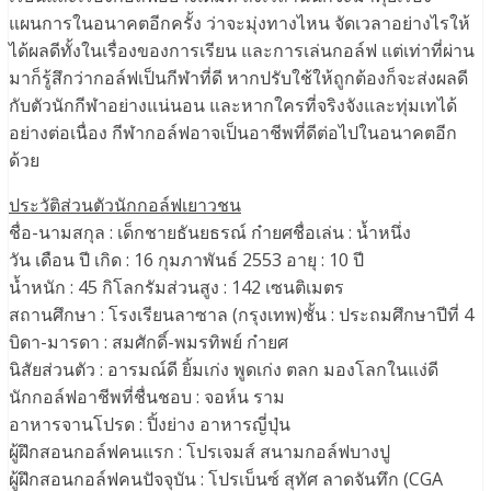
แผนการในอนาคตอีกครั้ง ว่าจะมุ่งทางไหน จัดเวลาอย่างไรให้
ได้ผลดีทั้งในเรื่องของการเรียน และการเล่นกอล์ฟ แต่เท่าที่ผ่าน
มาก็รู้สึกว่ากอล์ฟเป็นกีฬาที่ดี หากปรับใช้ให้ถูกต้องก็จะส่งผลดี
กับตัวนักกีฬาอย่างแน่นอน และหากใครที่จริงจังและทุ่มเทได้
อย่างต่อเนื่อง กีฬากอล์ฟอาจเป็นอาชีพที่ดีต่อไปในอนาคตอีก
ด้วย
ประวัติส่วนตัวนักกอล์ฟเยาวชน
ชื่อ-นามสกุล : เด็กชายธันยธรณ์ ก๋ายศชื่อเล่น : น้ำหนึ่ง
วัน เดือน ปี เกิด : 16 กุมภาพันธ์ 2553 อายุ : 10 ปี
น้ำหนัก : 45 กิโลกรัมส่วนสูง : 142 เซนติเมตร
สถานศึกษา : โรงเรียนลาซาล (กรุงเทพ)ชั้น : ประถมศึกษาปีที่ 4
บิดา-มารดา : สมศักดิ์-พมรทิพย์ ก๋ายศ
นิสัยส่วนตัว : อารมณ์ดี ยิ้มเก่ง พูดเก่ง ตลก มองโลกในแง่ดี
นักกอล์ฟอาชีพที่ชื่นชอบ : จอห์น ราม
อาหารจานโปรด : ปิ้งย่าง อาหารญี่ปุ่น
ผู้ฝึกสอนกอล์ฟคนแรก : โปรเจมส์ สนามกอล์ฟบางปู
ผู้ฝึกสอนกอล์ฟคนปัจจุบัน : โปรเบ็นซ์ สุทัศ ลาดจันทึก (CGA