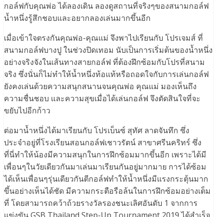
กอล์ฟกับคุณพ่อ ได้ลองเดิน ลองดูสถานที่จริงๆของสนามกอล์ฟ
น้ำหนึ่งรู้สึกชอบและอยากลองเล่นมากขึ้นอีก
เมื่อเข้าใจตรงกันคุณพ่อ-คุณแม่ จึงพาไปเรียนกับ โปรเจมส์ ที่
สนามกอล์ฟบางปู ในช่วงปิดเทอม นับเป็นการเริ่มต้นของน้ำหนึ่ง
อย่างจริงจังในเส้นทางสายกอล์ฟ ที่ต้องฝึกซ้อมกับโปรที่สนาม
จริง ซึ่งนั่นก็ไม่ทำให้น้ำหนึ่งท้อแท้หรือถอดใจกับการเล่นกอล์ฟ
ยังคงเล่นด้วยความสนุกสนานจนคุณพ่อ คุณแม่ มองเห็นถึง
ความชื่นชอบ และความสุขเมื่อได้เล่นกอล์ฟ จึงตัดสินใจที่จะ
ขยับไปอีกก้าว
ต่อมาน้ำหนึ่งได้มาเรียนกับ โปรเบ็นซ์ สุทัศ ลาดจันทึก ซึ่ง
ประจำอยู่ที่โรงเรียนสอนกอล์ฟเชาวรัตน์ สาขาศรีนคริทร์ ซึ่ง
ที่นี่ทำให้น้องมีความสนุกในการฝึกซ้อมมากขึ้นอีก เพราะได้มี
เพื่อนๆในวัยเดียวกันมาเล่นมาเรียนกันอยู่มากมาย การได้ซ้อม
ได้เห็นเพื่อนๆรุ่นเดียวกันตีกอล์ฟทำให้น้ำหนึ่งมีแรงกระตุ้นมาก
ขึ้นอย่างเห็นได้ชัด มีความกระตือรือล้นในการฝึกซ้อมอย่างเต็ม
ที่ โดยสามารถคว้าถ้วยรางวัลรองชนะเลิศอันดับ 1 จากการ
แข่งขัน GSB Thailand Step-Up Tournament 2019 ได้สำเร็จ