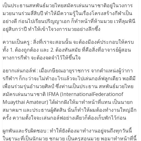
เป็นประธานสหพันธ์มวยไทยสมัครเล่นนานาชาติอยู่ในวงการ
มวยนานร่วมสี่สิบปี ทำให้มีความรู้ในเรื่องโครงสร้างกีฬาเป็น
อย่างดี ก่อนไปเรียนปริญญาเอก ก็ทำหน้าที่ห้ามมวย เวทีลุมพินี
อยู่สิบกว่าปี ทำให้เข้าใจวงการมวยอย่างลึกซึ้ง
ความเป็นครู : สิ่งที่เราจะสอนนั้น จะต้องมีองค์ประกอบให้ครบ
ทั้ง 1. ต้องถูกต้อง และ 2. ต้องทันสมัย ที่คือสิ่งที่อาจารย์ผู้สอน
ทางการกีฬา จะต้องจดจำไว้ให้ขึ้นใจ
อยากเล่นกอล์ฟ : เมื่อเกษียณอายุราชการ จากตำแหน่งผู้ว่ากา
รกีฬาฯ ก็กะว่าจะไม่ทำอะไรแล้วจะไปเล่นกอล์ฟลูกเดียว พอดีมี
เพื่อนร่วมรุ่นอำนวยศิลป์ ซึ่งท่านเป็นประธาน สหพันธ์มวยไทย
สมัครเล่นนานาชาติ IFMA (InternationalFederationof
Muaythai Amateur) ได้ฝากฝังให้มาทำหน้าที่แทน เป็นนายก
สมาคมฯ และประธานผู้ตัดสิน นั่นก็ทำให้ผมต้องทำงานใหญ่อีก
ครั้ง ความตั้งใจจะเล่นกอล์ฟอย่างเดียวก็ต้องเก็บพักไว้ก่อน
ผูกพันและรับผิดชอบ : ทำให้ยังต้องมาทำงานอยู่จนถึงทุกวันนี้
ในฐานะที่เป็นนักมวย ชกมวย เป็นครูสอนมวย พอมาทำหน้าที่นี้