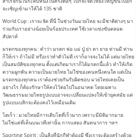
สำเร็จกันในระดับหนึ่งในครั้งต่อๆ ไปก็จะจัดให้ยิ่งใหญ่ขึ้นไปอีก
จะเชิญเข้ามาให้ได้ 135 ชาติ
World Cup : เราจะจัด ที่นี่ ในช่วงวันมวยไทย จะมีชาติต่างๆ มา
ร่วมกับเราอย่างน้อยเป็นร้อยประเทศ ใช้เวลาแข่งขันตลอด
สัปดาห์
มรดกของทุกคน : คำว่า มรดก พ่อ แม่ ปู่ ย่า ตา ยาย ท่านมี ท่าน
ก็ให้เรา ถ้าไม่มี หรือเราทำตัวไม่ดี เราก็อาจจะไม่ได้ แต่มวยไทย
เป็นสมบัติของทุกคน ตั้งแต่เกิดมาเราก็ได้มรดกนี้แล้ว ทำให้เกิด
ความผูกพัน ความเป็นมวยไทย ไม่ใช่ของคนหนึ่งคนใด แต่เป็น
มรดกของทุกคน เราต้องช่วยกันรับผิดชอบ มวยไทยเคยเป็น
อย่างไร ก็ต้องรักษาให้คงไว้ต่อไปในอนาคต โดยเฉพาะ
วัฒนธรรมมวยไทยรูปแบบอาจจะเปลี่ยนแปลงให้เข้ายุคสมัย แต่
รูปแบบเบสิกจะต้องคงไว้เหมือนเดิม
โตเร็ว : มวยไทยมีการเติบโตที่เร็วมาก เพราะมีมิติมากมาย
ไม่ใช่แค่ที่เห็นบนเวทีเท่านั้น การแสดง สันทนาการ ฯลฯ
Sporting Spirit : เป็นสิ่งที่นักกีฬาต้องมี ซึ่งเราจะต้องสร้างด้วย