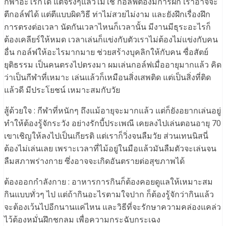
กีฬาอะไรก็ได้ แต่จริงๆแล้วไม่ใช่ กอล์ฟต้องมีการฝึก เราอาจจะ
ตีกอล์ฟได้ แต่ตีแบบผิดวิธี ท่าไม่สวยไม่งาม และยังฝึกเรื่องฝึก
การตรงต่อเวลา นัดกันเวลาไหนก็เวลานั้น มีงานมีธุระอะไรก็
ต้องเคลียร์ให้หมด เวลาเล่นก็แข่งกับตัวเราไม่ต้องไม่แข่งกับคน
อื่น กอล์ฟให้อะไรมากมาย ช่วยสร้างบุคลิกให้กับคน ซื่อสัตย์
ยุติธรรม เป็นคนตรงไปตรงมา ผมเล่นกอล์ฟเมื่ออายุมากแล้ว คิด
ว่าเป็นกีฬาที่เหมาะ เล่นแล้วก็เหมือนสิ่งเสพติด แต่เป็นสิ่งที่ติด
แล้วดี มีประโยชน์ เหมาะสมกับวัย
สู้ด้วยใจ : กีฬาที่หนักๆ ถึงแม้อายุจะมากแล้ว แต่ก็ยังอยากเล่นอยู่
ทำให้ต้องรู้จักระวัง อย่างรักบี้ประเพณี เคยลงไปเล่นตอนอายุ 70
เขาเชิญให้ลงไปเป็นเกียรติ แต่เราก็วิ่งจนลืมวัย ส่วนเทนนิสนี่
ต้องไม่เล่นเลย เพราะเวลาที่ไม้อยู่ในมือแล้วมันลืมตัวจะเล่นจน
ลืมสภาพร่างกาย ซึ่งอาจจะเกิดอันตรายต่อสุขภาพได้
ต้องออกกำลังกาย : อาหารการกินก็ต้องคอยดูแลให้เหมาะสม
กินแบบทั่วๆ ไป แต่ถ้ากินอะไรตามใจปาก ก็ต้องรู้จักว่ากินแล้ว
จะต้องเว้นไปอีกนานแค่ไหน และวิธีที่จะรักษาความคล่องแคล่ว
ไว้ต้องหมั่นฝึกชกลม เพื่อความกระฉับกระเฉง