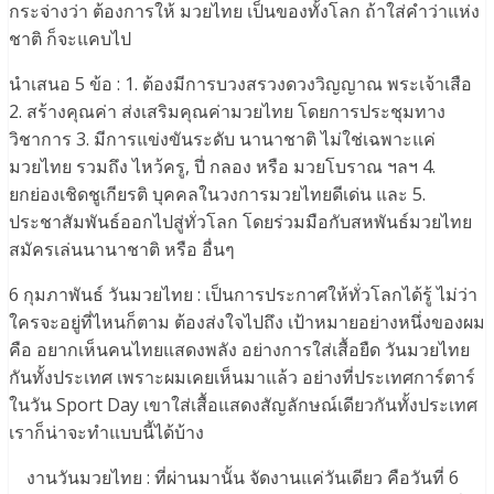
กระจ่างว่า ต้องการให้ มวยไทย เป็นของทั้งโลก ถ้าใส่คำว่าแห่ง
ชาติ ก็จะแคบไป
นำเสนอ 5 ข้อ : 1. ต้องมีการบวงสรวงดวงวิญญาณ พระเจ้าเสือ
2. สร้างคุณค่า ส่งเสริมคุณค่ามวยไทย โดยการประชุมทาง
วิชาการ 3. มีการแข่งขันระดับ นานาชาติ ไม่ใช่เฉพาะแค่
มวยไทย รวมถึง ไหว้ครู, ปี่ กลอง หรือ มวยโบราณ ฯลฯ 4.
ยกย่องเชิดชูเกียรติ บุคคลในวงการมวยไทยดีเด่น และ 5.
ประชาสัมพันธ์ออกไปสู่ทั่วโลก โดยร่วมมือกับสหพันธ์มวยไทย
สมัครเล่นนานาชาติ หรือ อื่นๆ
6 กุมภาพันธ์ วันมวยไทย : เป็นการประกาศให้ทั่วโลกได้รู้ ไม่ว่า
ใครจะอยู่ที่ไหนก็ตาม ต้องส่งใจไปถึง เป้าหมายอย่างหนึ่งของผม
คือ อยากเห็นคนไทยแสดงพลัง อย่างการใส่เสื้อยืด วันมวยไทย
กันทั้งประเทศ เพราะผมเคยเห็นมาแล้ว อย่างที่ประเทศการ์ตาร์
ในวัน Sport Day เขาใส่เสื้อแสดงสัญลักษณ์เดียวกันทั้งประเทศ
เราก็น่าจะทำแบบนี้ได้บ้าง
งานวันมวยไทย : ที่ผ่านมานั้น จัดงานแค่วันเดียว คือวันที่ 6