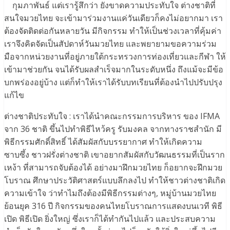
กุมภาพันธ์ แต่เรารู้สึกว่า ยังขาดความประทับใจ ต่างชาติที่
สนใจมวยไทย จะเข้ามาร่วมงานแค่วันเดียวก็คงไม่อยากมา เรา
ต้องจัดติดต่อกันหลายวัน มีกิจกรรม ทำให้เป็นช่วงเวลาที่คุ้มค่า
เราจึงคิดจัดเป็นสัปดาห์วันมวยไทย และพยายามขอความร่วม
มือจากหน่วยงานที่อยู่ภายใต้กระทรวงการท่องเที่ยวและกีฬา ให้
เข้ามาช่วยกัน จนได้รับผลสำเร็จมากในระดับหนึ่ง ถึงแม้จะมีข้อ
บกพร่องอยู่บ้าง แต่ก็ทำให้เราได้รับบทเรียนที่ต้องนำไปปรับปรุง
แก้ไข
ต่างชาติประทับใจ : เราได้นำคณะกรรมการบริหาร ของ IFMA
จาก 36 ชาติ ขึ้นไปทำพิธีไหว้ครู รับมงคล จากทางราชสำนัก มี
พิธีกรรมศักดิ์สิทธิ์ ได้สัมผัสกับบรรยากาศ ทำให้เกิดความ
ซาบซึ้ง ชาวฝรั่งต่างชาติ เขาอยากสัมผัสกับวัฒนธรรมที่เป็นราก
เหง้า ที่สามารถจับต้องได้ อย่างมาฝึกมวยไทย ก็อยากจะฝึกมวย
โบราณ ศึกษาประวัติศาสตร์แบบลึกลงไป ทำให้ชาวต่างชาติเกิด
ความเข้าใจ ว่าทำไมถึงต้องมีพิธีกรรมต่างๆ, หมู่บ้านมวยไทย
ย้อนยุค 316 ปี กิจกรรมของคนไทยโบราณการแสดงบนเวที พิธี
เปิด พิธีเปิด ยิ่งใหญ่ ซึ่งเราก็ได้ทำกันไปแล้ว และประสบความ