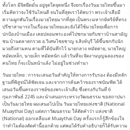
ทั้งโลก มีจิตยึดมั่น อยู่จุดใดจุดหนึ่ง จึงยกเรื่องวันมวยไทยขึ้นมา
เริ่มคิดว่าจะใช้วันไหนดี จนในที่สุดเราได้พบว่า พระเจ้าเสือมี
ความผูกพันในเรื่องมวยไทยมากที่สุด เป็นพระมหากษัตริย์ที่ทรง
ปรีชาสามารถในเรื่องมวยไทยและยังได้ใช้มวยไทยเพื่อการ
ปกป้องบ้านเมือง เคยปลอมพระองค์ไปชกมวยกับชาวบ้านสามัญ
ชน บ้านตลาดกรวด อ.วิเศษไชยชาญ จ.สิงห์บุรี ได้ขึ้นชกกับนัก
มวยถึงสามคน ตามที่ได้บันทึกไว้ นายกลาง หมัดตาย, นายใหญ่
หมัดเหล็ก, นายเล็ก หมัดหนัก แล้ววันที่จะจัดงานบุญฉลองของ
คนไทย ก็จะเป็นหน้าแล้ง ไม่อยู่ในช่วงทำนา
วันมวยไทย : การจะเสนอวันสำคัญให้ทางการรับรอง ต้องมีหลัก
ฐานที่พิสูจน์ได้ชัดเจน และจากการค้นคว้าของราชบัณฑิต ได้
เสนอวันขึ้นครองราชย์ของพระเจ้าเสือ ซึ่งตรงกับวันที่ 6
กุมภาพันธ์ 2245 และนำเสนอกระทรวงวัฒนธรรม ขอสถาปนา
เป็นวันมวยไทย ผมเสนอไปเป็น วันมวยไทยแห่งชาติ (National
Muaythai Day) แต่สภาวัฒนธรรม ให้ตัดคำว่า แห่งชาติ
(National) ออกเหลือแค่ Muaythai Day ครั้งแรกก็รู้สึกข้องใจ
ว่าทำไมต้องตัดคำนี้ออกด้วย แต่พอได้รับคำอธิบายก็ได้รับความ