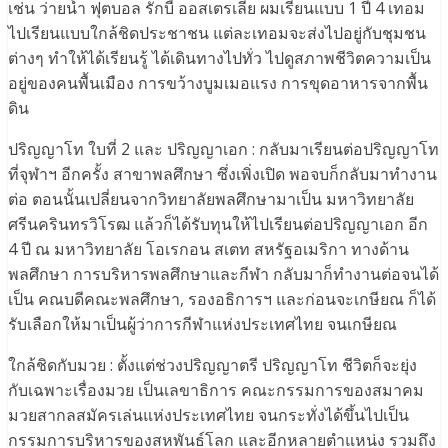
เช่น ว่ายน้ำ ฟุตบอล รักบี้ ออสเตรเลีย ผมเรียนแบบ 1 ปี 4 เทอม
ไปเรียนแบบใกล้ชิดประชาชน แต่ละเทอมจะส่งไปอยู่กับชุมชน
ต่างๆ ทำให้ได้เรียนรู้ ได้เดินทางไปทั่ว ไปดูสภาพชีวิตความเป็น
อยู่ของคนพื้นเมือง การขว้างบูมเมอแรง การขุดอาหารจากพื้น
ดิน
ปริญญาโท ใบที่ 2 และ ปริญญาเอก : กลับมาเรียนต่อปริญญาโท
ที่จุฬาฯ อีกครั้ง สาขาพลศึกษา ซึ่งเพิ่งเปิด พอจบก็กลับมาทำงาน
ต่อ ตอนนั้นเปลี่ยนจากวิทยาลัยพลศึกษามาเป็น มหาวิทยาลัย
ศรีนครินทรวิโรฒ แล้วก็ได้รับทุนให้ไปเรียนต่อปริญญาเอก อีก
4 ปี ณ มหาวิทยาลัย โอเรกอน สเตท สหรัฐอเมริกา ทางด้าน
พลศึกษา การบริหารพลศึกษาและกีฬา กลับมาก็ทำงานต่อจนได้
เป็น คณบดีคณะพลศึกษา, รองอธิการฯ และก่อนจะเกษียณ ก็ได้
รับเลือกให้มาเป็นผู้ว่าการกีฬาแห่งประเทศไทย จนเกษียณ
ใกล้ชิดกับมวย : ตั้งแต่ช่วงปริญญาตรี ปริญญาโท ชีวิตก็จะยุ่ง
กับเฉพาะเรื่องมวย เป็นเลขาธิการ คณะกรรมการของสมาคม
มวยสากลสมัครเล่นแห่งประเทศไทย จนกระทั่งได้ขึ้นไปเป็น
กรรมการบริหารของสหพันธ์โลก และอีกหลายตำแหน่ง รวมถึง