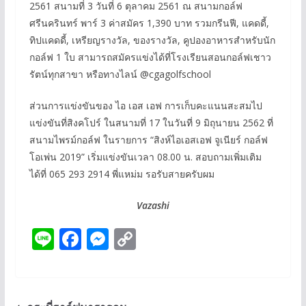
2561 สนามที่ 3 วันที่ 6 ตุลาคม 2561 ณ สนามกอล์ฟ
ศรีนครินทร์ พาร์ 3 ค่าสมัคร 1,390 บาท รวมกรีนฟี, แคดดี้,
ทิปแคดดี้, เหรียญรางวัล, ของรางวัล, คูปองอาหารสำหรับนัก
กอล์ฟ 1 ใบ สามารถสมัครแข่งได้ที่โรงเรียนสอนกอล์ฟเชาว
รัตน์ทุกสาขา หรือทางไลน์ @cgagolfschool
ส่วนการแข่งขันของ ไอ เอส เอฟ การเก็บคะแนนสะสมไป
แข่งขันที่สิงคโปร์ ในสนามที่ 17 ในวันที่ 9 มิถุนายน 2562 ที่
สนามไพรม์กอล์ฟ ในรายการ “สิงห์ไอเอสเอฟ จูเนียร์ กอล์ฟ
โอเพ่น 2019” เริ่มแข่งขันเวลา 08.00 น. สอบถามเพิ่มเติม
ได้ที่ 065 293 2914 พี่แหม่ม รอรับสายครับผม
Vazashi
Li
F
M
C
n
ac
e
o
e
e
ss
p
b
e
y