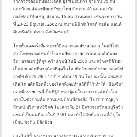
จากการจัดอันดับของเลดี้ส์ ยูโรเปี้ยนทัวร์ จำนวน 70 คน
และนักกอล์ฟอาชีพสตรีของไทย จำนวน 40 คน และนัก
กอล์ฟสตรีรับเชิญ จำนวน 16 คน กำหนดแข่งขันระหว่างวัน
ที่ 20-23 มิถุนายน 2562 ณ สนามฟีนิกซ์ โกลด์ กอล์ฟ แอนด์
คันทรีคลับ พัทยา จังหวัดชลบุรี
โดยทั้งสองครั้งที่ผ่านมาก็ปิดฉากลงอย่างสวยงามโดยมีโปร
สาวไทยครองแชมป์ ซึ่งแชมป์ของรายการคนแรกคือ“น้อง
จีน” อาฒยา ฐิติกุล คว้าแชมป์ ในปี 2560 และสร้างสถิติใหม่
เป็นนักกอล์ฟที่อายุน้อยที่สุดในโลกที่คว้าแชมป์รายการกอล์ฟ
อาชีพ ด้วยวัยเพียง 14 ปี 4 เดือน 19 วัน ในขณะนั้น แทนที่ ลิ
เดีย โค อดีตมือหนึ่งของโลกที่เคยทำสถิตินี้ไว้ ทำให้ “น้องจีน”
และชื่อรายการนี้เป็นที่รู้จักของผู้คนในวงการกอล์ฟทั่วโลก
ภายในชั่วข้ามคืน ส่วนแชมป์คนที่สองคือ ”โปรบิว” กัญญา
ลักษณ์ ปรีดาสุทธิจิตต์ โปรสาววัย 21 ปีจากจังหวัดชลบุรีคว้า
แชมป์เป็นคนที่สองในปี 2561 และยังได้สิทธิ์เล่น เลดี้ส์ ยูโร
เปี้ยน ทัวร์ 2 ปีอีกด้วย
และในปีนี้ คุณจรรยา สว่างจิตร ประธานบริหาร สนาม