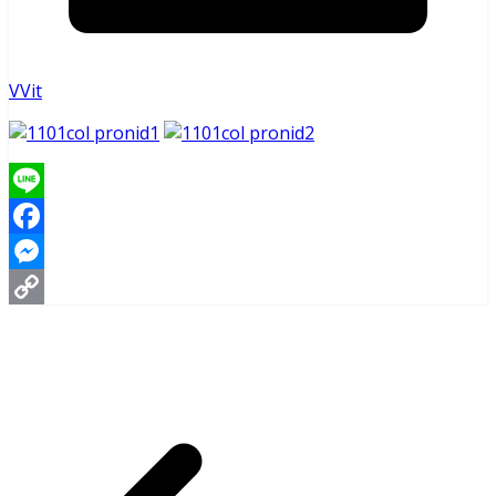
VVit
Line
Facebook
Messenger
Copy
Link