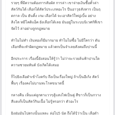
รวยๆ ที่มีความต้องการสัมผัส การล่า เขาจ่ายเงินซื้อตั๋วล่า
สัตว์กันได้ เลือกได้สัตว์ประเภทอะไร ปืนอาวุธสังหาร เป็นฤ
ดกาล เป็น ฮันติ้ง เกม เลือกได้ จะเอาสัตว์ใหญ่เบิ้ม อย่าง
สิงโต หมีโคดิแอ็ค ยังเลือกได้เลย มันอยู่ในระบบนิเวศก์ที่เขา
จัดไว้ ล่าอย่างถูกกฎหมาย
ทำไมไม่ทำ เงินทองก็มีมากมาย ทำไมไม่ซื้อ ไม่มีใครว่า ดัน
เลือกที่จะทำผิดกฎหมาย แล้วตกเป็นจำเลยสังคมถึงปานนี้
อีกประการ เรื่องนี้ยังสอนให้รู้ว่า ไม่ว่าจะรวยล้นฟ้าปานใด
ความซวยมหันต์ บังเกิดได้เสมอ
ก็ไปยิงเลือดำเข้าไงครับ ถึงเป็นเรื่องใหญ่ ถ้าเป็นอีเก้ง สัตว์
พื้นๆ เรื่องคงไม่บานทะโรคขนาดนี้
กลางคืน เห็นแค่ลูกตาแววๆสู้แสงไฟเป็นคู่ สีขาวก็เป็นกวาง
สีแดงก็เป็นสัตว์กินเนื้อ ไม่รู้หรอกว่า ตัวอะไร
ยิงสุ่มมันไปตรงนั้นแหละ ล่อไป5 นัด ถึงได้รู้ว่าเป็น เลือดำ