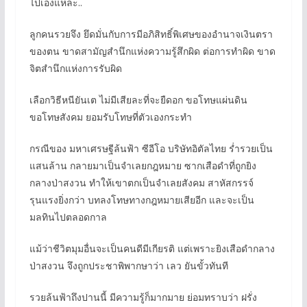
ไปเองแหละ..
ลูกคนรวยจึง ยึดมั่นกับการมีอภิสิทธิ์พิเศษของอำนาจเงินตรา
ของตน ขาดสามัญสำนึกแห่งความรู้สึกผิด ต่อการทำผิด ขาด
จิตสำนึกแห่งการรับผิด
เลือกวิธีหนียันเต ไม่มีเสียละที่จะยืดอก ขอโทษแผ่นดิน
ขอโทษสังคม ยอมรับโทษที่ตัวเองกระทำ
กรณีของ มหาเศรษฐีล้นฟ้า ซีอีโอ บริษัทอิตัลไทย ร่ำรวยเป็น
แสนล้าน กลายมาเป็นจำเลยกฎหมาย ซากเสือดำที่ถูกยิง
กลางป่าสงวน ทำให้เขาตกเป็นจำเลยสังคม สาหัสกรรจ์
รุนแรงยิ่งกว่า บทลงโทษทางกฎหมายเสียอีก และจะเป็น
มลทินไปตลอดกาล
แม้ว่าชีวิตมุมอื่นจะเป็นคนดีมีเกียรติ แต่เพราะยิงเสือดำกลาง
ป่าสงวน จึงถูกประชาพิพากษาว่า เลว ยันขั้วทันที
รวยล้นฟ้าถึงปานนี้ มีความรู้ก็มากมาย ย่อมทราบว่า ฝรั่ง