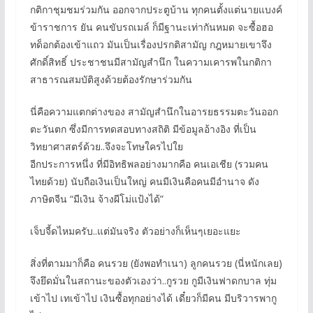
กติกาชุมชมร่วมกัน ออกจากประตูบ้าน ทุกคนตั้งแต่นายแบงค์
ข้าราชการ ยัน คนขับรถเมล์ ก็มีฐานะเท่ากันหมด จะซื้อฮอ
ทด็อกต้องเข้าแถว มันเป็นเรื่องปรกติสามัญ กฎหมายเขาจึง
ศักดิ์สิทธิ์ ประชาชนมีสามัญสำนึก ในความเคารพในกติกา
สาธารณสมบัติสูงด้วยต้องรักษาร่วมกัน
นี่คือความแตกต่างของ สามัญสำนึกในอารยธรรมตะวันออก
ตะวันตก ซึ่งมีการทดสอบทางสถิติ มีข้อมูลอ้างอิง ที่เป็น
วิทยาศาสตร์ด้วย..จึงจะโทษใครไปใย
อีกประการหนึ่ง ที่มีอิทธิพลอย่างมากคือ คนเอเชีย (รวมคน
ไทยด้วย) นับถือเงินเป็นใหญ่ คนมีเงินคือคนมีอำนาจ ดัง
ภาษิตจีน “มีเงิน จ้างผีโม่แป้งได้”
เจ็บจี้ดไหมครับ..แต่มันจริง ตัวอย่างก็เห็นๆเยอะแยะ
สิ่งที่ตามมาก็คือ คนรวย (ยังพอทำเนา) ลูกคนรวย (นี่หนักเลย)
จึงยึดมั่นในสถานะของตัวเองว่า..กูรวย กูมีเงินฟาดกบาล ทุ่ม
เข้าไป เทเข้าไป เงินซื้อทุกอย่างได้ เดี๋ยวก็มีคน มีบริวารพากู