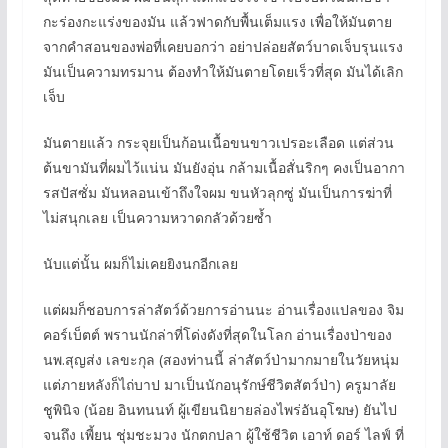
กะร่องกะแร่งของมัน แล้วฟาดกับพื้นเต็มแรง เพื่อให้มันตาย
จากคำสอนของพ่อที่เคยบอกว่า อย่าปล่อยสัตว์บาดเจ็บรุนแรง
มันเป็นความทรมาน ต้องทำให้มันตายโดยเร็วที่สุด มันได้เลิก
เจ็บ
มันตายแล้ว กระจุยเป็นก้อนเนื้อขนขาวเปรอะเลือด แต่ส่วน
ต้นขามันที่ผมไว้แน่น มันยังอุ่น กล้ามเนื้อสั่นริกๆ คงเป็นอากา
รสปัสซั่ม มันหลอนเข้าถึงใจผม ขนหัวลุกซู่ มันเป็นการฆ่าที่
ไม่สนุกเลย เป็นความหวาดกลัวด้วยซ้ำ
นับแต่นั้น ผมก็ไม่เคยยิงนกอีกเลย
แต่ผมก็ชอบการล่าสัตว์ด้วยการอ่านนะ อ่านเรื่องแปลของ จิม
คอร์เบ็ตต์ พรานนักล่าที่โด่งดังที่สุดในโลก อ่านเรื่องป่าของ
นพ.สุญส่ง เลขะกุล (สองท่านนี้ ล่าสัตว์ป่ามากมายในวัยหนุ่ม
แต่ภายหลังก็ไถ่บาป มาเป็นนักอนุรักษ์ชีวิตสัตว์ป่า) ครูมาลัย
ชูพินิจ (น้อย อินทนนท์ ผู้เขียนนิยายล่องไพร่อันอุโฆษ) ยันไป
จนถึง เพี้ยน ชุ่มชะมวง นักตกปลา ผู้ใช้ชีวิต เอาท์ ดอร์ ไลฟ์ ที่