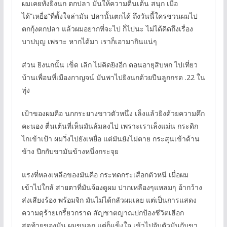
ผมเคยทั้งยิงนก ตกปลา มันให้ความตื่นเต้น สนุก เมื่อ
ได้”เหยื่อ”ที่ตั้งใจล่ามัน ปลานั้นตกได้ ถึงวันนี้ใครชวนผมไป
ตกกุ้งตกปลา แล้วผมอยากที่จะไป ก็ไปนะ ไม่ได้คิดถึงเรื่อง
บาปบุญ เพราะ หากได้มา เราก็เอามากินแน่ๆ
ส่วน ยิงนกนั้น เข็ด เลิก ไม่คิดยิงอีก ตอนอายุสิบหก ไปเที่ยว
บ้านเพื่อนที่เมืองกาญจน์ มันพาไปยิงนกด้วยปืนลูกกรด .22 ใน
ทุ่ง
เป้าของผมคือ นกกระยางขาวตัวหนึ่ง เล็งแล้วยิงด้วยความคึก
คะนอง ตื่นเต้นที่เห็นมันล้มลงไป เพราะเราเล็งแม่น กระดิก
ไกเข้าเป้า ผมวิ่งไปยังเหยื่อ แต่มันยังไม่ตาย กระสุนเข้าด้าน
ข้าง ปีกกับขามันข้างหนึ่งกระจุย
แรงที่หลงเหลือของมันคือ กระทดกระเสือกตัวหนี เมื่อผม
เข้าไปใกล้ สายตาที่มันจ้องดูผม ปากเหลืองๆแหลมๆ อ้ากว้าง
ส่งเสียงร้อง พร้อมจิก มันไม่ได้กลัวผมเลย แต่เป็นการแสดง
ความดุร้ายเกรี้ยวกราด สัญชาตญาณปกป้องชีวิตเฮือก
สุดท้ายของมัน ผมขนลุก แต่ก็แข็งใจ เข้าไปจับตัวมันกับขา