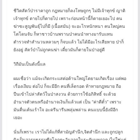
ชีวิตสัตว์ป่าราคาถูก กฎหมายก็ลงโทษถูกๆ ไม่มีเจ้าทุกข์ ญาติ
เจ้าทุกข์ ตายไปก็ตายไป เพราะก่อนหน้านี้ก็ตายเยอะไป คน
ฆ่าซะสูญพันธุ์ไปก็มี (เนื้อสมัน) จะอะไรหนักหนา คนใหญ่คน
โตโดนจับ ก็หาชาวบ้านพรานป่าคนนำทางมารับแทน
ตำรวจทำสำนวนหลวมๆ ก็จบแล้ว ไม่ได้มีอะไรเสียหาย ป่าก็
ยังอยู่ สัตว์ป่าไม่ถูกคนฆ่า เดี๋ยวมันก็ตายในป่าอยู่ดี
วิถีมันเป็นดังนี้แล
ผมเชื่อว่า แม้จะเกิดกระแสต่อต้านใหญ่โตยามเกิดเรื่อง แต่พอ
เรื่องเงียบ ต่อไป ก็จะมีอีก คนที่เล็ดรอด ท้าทายกฎหมาย ถือ
ปืนเข้าไปล่าสัตว์ในป่าสงวน ด้วยการใช้อภิสิทธิ์ จะด้วย
อำนาจตัวตนหรืออำนาจเงินก็แล้วแต่ เป็น “ค่าตีตั๋ว” เพราะ
มันตื่นเต้นเร้าใจ อะดรีนารีนพลุ่มพล่าน คนแบบนี้ยังมีอีก
เยอะ
นั่นก็เพราะ เราไม่ได้แก้ที่สามัญสำนึก,จิตสำนึก และถูกปลูก
ฝังเป็นอารยธรรมซีกโลกตะวันออกในระดับมหภาค (ไม่ใช่แต่