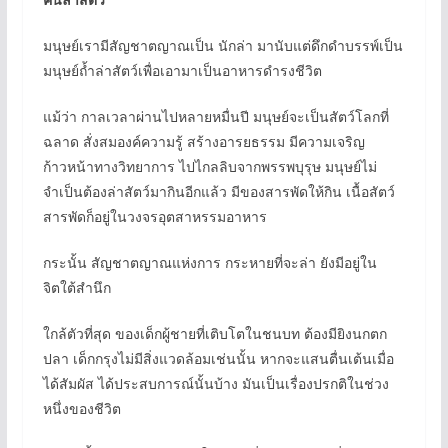
มนุษย์เรามีสัญชาตญาณเป็น นักล่า มานับแต่ดึกดำบรรพ์เป็น
มนุษย์ถ้ำล่าสัตว์เพื่อเอามาเป็นอาหารดำรงชีวิต
แม้ว่า กาลเวลาผ่านไปหลายหมื่นปี มนุษย์จะเป็นสัตว์โลกที่
ฉลาด สั่งสมองค์ความรู้ สร้างอารยธรรม มีความเจริญ
ก้าวหน้าทางวิทยาการ ไปไกลลิบจากพรรพบุรุษ มนุษย์ไม่
จำเป็นต้องล่าสัตว์มากินอีกแล้ว มีของสารพัดให้กิน เนื้อสัตว์
สารพัดก็อยู่ในวงจรอุตสาหรรมอาหาร
กระนั้น สัญชาตญาณแห่งการ กระหายที่จะล่า ยังมีอยู่ใน
จิตใต้สำนึก
ใกล้ตัวที่สุด ของเด็กผู้ชายที่เติบโตในชนบท ต้องมียิงนกตก
ปลา เด็กกรุงไม่มีสิ่งแวดล้อมเช่นนั้น หากจะแสนตื่นเต้นเมื่อ
ได้สัมผัส ได้ประสบการณ์นั้นบ้าง มันเป็นเรื่องปรกติในช่วง
หนึ่งของชีวิต