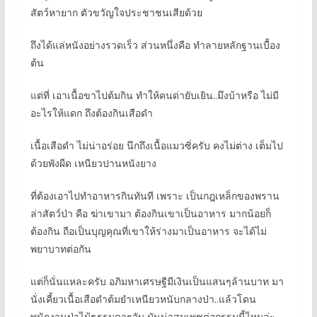
สัตว์หายาก ตัวขวัญใจประชาชนเสียด้วย
ถึงได้แล่หนังอย่างรวดเร็ว ส่วนหนึ่งคือ ทำลายหลักฐานเบื้อง
ต้น
แต่ที่ เอาเนื้อขาไปต้มกิน ทำให้คนด่ายับเยิน..มึงบ้าหรือ ไม่มี
อะไรให้แดก ถึงต้องกินเสือดำ
เนื้อเสือดำ ไม่น่าอร่อย นึกถึงเนื้อแมวซิ่ครับ คงไม่ต่าง เต็มไป
ด้วยพังผืด เหนียวปานหนังยาง
ที่ต้องเอาไปทำอาหารกินทันที เพราะ เป็นกฎเหล็กของพราน
ล่าสัตว์ป่า คือ ฆ่าเขามา ต้องกินเขาเป็นอาหาร มากน้อยก็
ต้องกิน ถือเป็นบุญคุณที่เขาให้ร่างมาเป็นอาหาร จะได้ไม่
พยาบาทต่อกัน
แต่ก็นั่นแหละครับ อภิมหาเศรษฐีมีเงินเป็นแสนๆล้านบาท มา
นั่งเคี้ยวเนื้อเสือดำต้มยำเหนียวหนับกลางป่า..แล้วโดน
พนักงานป่าไม้ธรรมดาๆจับ มันน่าสมเพชต่อกรรมนี้ไหมล่ะ