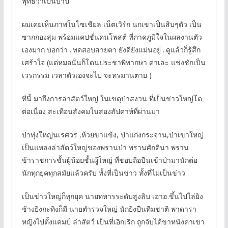
พุทธว่าเป็นบาป
ผมเคยเห็นภาพในโซเชียล เน็ตเวิร์ก นกเขาเป็นสิบๆตัว เป็น
ซากกองสุม พร้อมแคปชั่นคนโพสต์ ที่ภาคภูมิใจในผลงานตัว
เองมาก บอกว่า ..ทดสอบสายตา ยังดียังแม่นอยู่ ..ดูแล้วก็รู้สึก
เศร้าใจ (แต่หมอนั่นก็โดนประชาพิพากษา ด่าเละ แช่งชักเป็น
เวรกรรม เวลาตัวเองจะไป จะทรมานตาย )
ทีนี้ มาถึงการล่าสัตว์ใหญ่ ในเขตุป่าสงวน ที่เป็นข่าวใหญ่โต
ต่อเนื่อง สะเทือนสังคมในสองสัปดาห์ที่ผ่านมา
ป่าทุ่งใหญ่นเรศวร ,ห้วยขาแข้ง, ป่าแก่งกระจาน,ป่าเขาใหญ่
เป็นแหล่งล่าสัตว์ใหญ่ของพรานป่า พรานศักดินา พราน
ข้าราชการชั้นผู้น้อยชั้นผู้ใหญ่ ที่ชอบถือปืนเข้าป่ามานักต่อ
นักทุกยุคทุกสมัยแล้วครับ ทั้งที่เป็นข่าว ทั้งที่ไม่เป็นข่าว
เป็นข่าวใหญ่ก็ทุกยุค นายทหารระดับสูงลิบ เอาฮ.ขึ้นไปไล่ยิง
ช้างยิงกะทิงก็มี นายตำรวจใหญ่ นักยิงปืนทีมชาติ พาดารา
หญิงไปตั้งแคมป์ ล่าสัตว์ เป็นที่เอิกเริก ถูกจับได้ขาหนังคาเขา