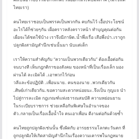
ไทยเรา)
คนไทยเราชอบเป็นพรรคเป็นพวกกัน คบกันไว้ เอื้อประโยชน์
อะไรได้ก็ช่วยๆกัน เผื่อคราวหลังคราวหน้า ทำบุญคุณต่อกัน
เผื่อจะได้ชดใช้บ้าง เราจึงมีภาษิต..น้ำพึ่งเรื่อ เสือพึ่งป่า..เราถูก
ปลูกฝังสามัญสำนึกเช่นนั้นมา นับแต่เด็ก
เราให้ความสำคัญกับ “ความเป็นพวกเดียวกัน” ต้องเอื้อต่อกัน
จนบางที เห็นกฎกติกาของสังคม ของหน้าที่เป็นเรื่องเล็ก มอง
ผ่านได้ ละเมิดได้ ..เอาพวกไว้ก่อน
วลีและข้อปฏิบัติ ..เพื่อนนาย.. คนของนาย ..พวกเดียวกัน
..ศิษย์เก่าเดียวกัน..ขอความสะดวกหน่อยนะ..จึงเป็น กุญแจ นำ
ไปสู่การละเมิด กฎเกณฑ์แห่งธารณสมบัติ ความหย่อนยาน
ในระเบียบราชการ ช่วยเหลือกันพิเศษในอำนาจของ
ตัว..กลายเป็นเรื่องเอื้อน้ำใจ คนเอาเพื่อน ดีงามต่อกันด้วยซ้ำ
คนไทยถูกปลูกฝังเช่นนั้น ซึ่งผิดกับ อารยธรรมโลกตะวันตก ที่
ถูกปลูกฝังให้เกิดสามัญสำนึกในเรื่องความเคารพในกฎหมาย