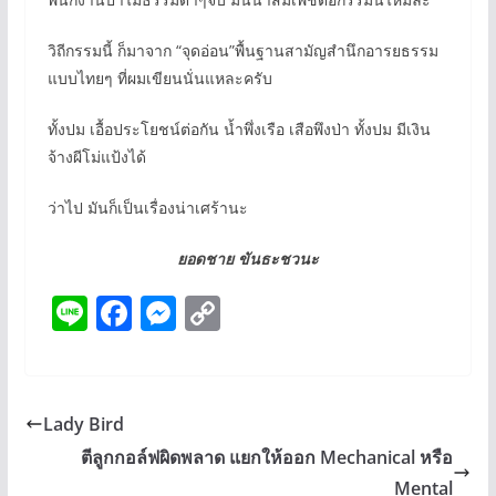
วิถีกรรมนี้ ก็มาจาก “จุดอ่อน”พื้นฐานสามัญสำนึกอารยธรรม
แบบไทยๆ ที่ผมเขียนนั่นแหละครับ
ทั้งปม เอื้อประโยชน์ต่อกัน น้ำพึ่งเรือ เสือพึงป่า ทั้งปม มีเงิน
จ้างผีโม่แป้งได้
ว่าไป มันก็เป็นเรื่องน่าเศร้านะ
ยอดชาย ขันธะชวนะ
Li
F
M
C
n
ac
e
o
e
e
ss
p
b
e
y
Lady Bird
o
n
Li
ตีลูกกอล์ฟผิดพลาด แยกให้ออก Mechanical หรือ
o
g
n
Mental