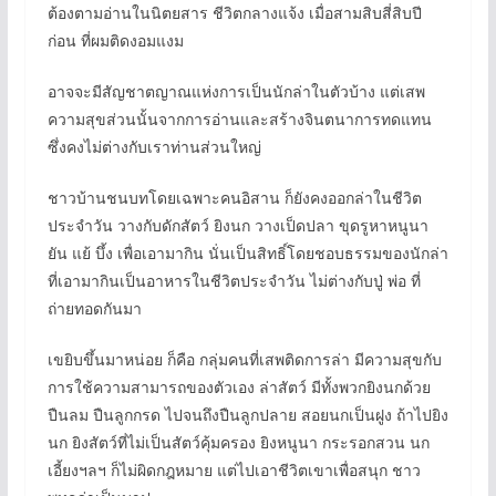
ต้องตามอ่านในนิตยสาร ชีวิตกลางแจ้ง เมื่อสามสิบสี่สิบปี
ก่อน ที่ผมติดงอมแงม
อาจจะมีสัญชาตญาณแห่งการเป็นนักล่าในตัวบ้าง แต่เสพ
ความสุขส่วนนั้นจากการอ่านและสร้างจินตนาการทดแทน
ซึ่งคงไม่ต่างกับเราท่านส่วนใหญ่
ชาวบ้านชนบทโดยเฉพาะคนอิสาน ก็ยังคงออกล่าในชีวิต
ประจำวัน วางกับดักสัตว์ ยิงนก วางเป็ดปลา ขุดรูหาหนูนา
ยัน แย้ บึ้ง เพื่อเอามากิน นั่นเป็นสิทธิ์โดยชอบธรรมของนักล่า
ที่เอามากินเป็นอาหารในชีวิตประจำวัน ไม่ต่างกับปู่ พ่อ ที่
ถ่ายทอดกันมา
เขยิบขึ้นมาหน่อย ก็คือ กลุ่มคนที่เสพติดการล่า มีความสุขกับ
การใช้ความสามารถของตัวเอง ล่าสัตว์ มีทั้งพวกยิงนกด้วย
ปืนลม ปืนลูกกรด ไปจนถึงปืนลูกปลาย สอยนกเป็นฝูง ถ้าไปยิง
นก ยิงสัตว์ที่ไม่เป็นสัตว์คุ้มครอง ยิงหนูนา กระรอกสวน นก
เอี้ยงฯลฯ ก็ไม่ผิดกฎหมาย แต่ไปเอาชีวิตเขาเพื่อสนุก ชาว