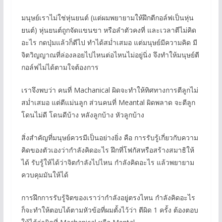
มนุษย์เราไม่ใช่หุ่นยนต์ (แต่ผมพยายามให้ฝึกตีกอล์ฟเป็นหุ่น
ยนต์) หุ่นยนต์ถูกจัดแขนขา หรือลำตัวคงที่ และเวลาตีไม่คิด
อะไร กดปุ่มแล้วก็ตีไป ทำได้สม่ำเสมอ แต่มนุษย์มีความคิด มี
จิตวิญญาณที่ล่องลอยไปไหนต่อไหนไม่อยู่นิ่ง จึงทำให้มนุษย์ตี
กอล์ฟไม่ได้ตามใจต้องการ
เราจึงพบว่า คนที่ Machanical ผิดจะทำให้ทิศทางการตีลูกไม่
สม่ำเสมอ แต่ตีแม่นลูก ส่วนคนที่ Meantal ผิดพลาด จะตีลูก
โดนไม่ดี โดนดีบ้าง หลังลูกบ้าง หัวลูกบ้าง
สิ่งสำคัญที่มนุษย์ควรมีเป็นอย่างยิ่ง คือ การรับรู้เกี่ยวกับความ
คิดของตัวเองว่ากำลังคิดอะไร ฝึกที่โฟกัสหรือสร้างสมาธิให้
ได้ รับรู้ให้ได้ว่าจิตกำลังไปไหน กำลังคิดอะไร แล้วพยายาม
ควบคุมมันให้ได้
การฝึกการรับรู้จิตของเราว่ากำลังอยู่ตรงไหน กำลังคิดอะไร
ก็จะทำให้ตอบได้ตามหัวข้อที่ผมตั้งไว้ว่า ตีผิด 1 ครั้ง ต้องตอบ