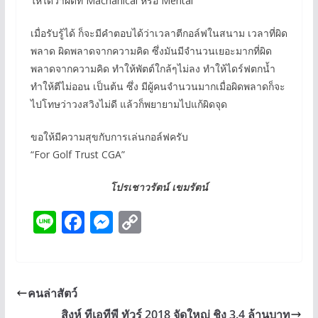
ให้ได้ว่าผิดที่ Machanical หรือ Mental
เมื่อรับรู้ได้ ก็จะมีคำตอบได้ว่าเวลาตีกอล์ฟในสนาม เวลาที่ผิด
พลาด ผิดพลาดจากความคิด ซึ่งมันมีจำนวนเยอะมากที่ผิด
พลาดจากความคิด ทำให้พัตต์ใกล้ๆไม่ลง ทำให้ไดร์ฟตกน้ำ
ทำให้ตีไม่ออน เป็นต้น ซึ่ง มีผู้คนจำนวนมากเมื่อผิดพลาดก็จะ
ไปโทษว่าวงสวิงไม่ดี แล้วก็พยายามไปแก้ผิดจุด
ขอให้มีความสุขกับการเล่นกอล์ฟครับ
“For Golf Trust CGA”
โปรเชาวรัตน์ เขมรัตน์
Li
F
M
C
n
ac
e
o
e
e
ss
p
b
e
y
คนล่าสัตว์
o
n
Li
สิงห์ ทีเอทีพี ทัวร์ 2018 จัดใหญ่ ชิง 3.4 ล้านบาท