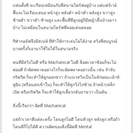
แท่นตั้งที จะเรียบเหมือนกับที่สนามไดร์ฟอยู่บ้าง แต่แฟร์เวย์
พื้นจะไม่เรียบเสมอ หน้าสูง หลังต่ำ หน้าต่ำ หลังสูง ขวาสูง
ซ้ายต่ำ ขวาต่ำ ซ้ายสูง และพื้นที่ที่ลูกอยู่ก็มีหญ้าสั้นบ้างยาว
บ้าง ไม่เหมือนในสนามไดร์ฟที่ลอยเด่นตลอด
กีฬากอล์ฟจึงมีสเน่ห์ ที่ทำให้การเล่นไม่ได้ง่าย สวิงที่สมบูรณ์
บางครั้งก็เอามาใช้ไม่ได้ในสนามจริง
คนที่มีสวิงไม่ดี หรือ Machanical ไม่ดี ช็อตเวลาซ้อมก็จะไม่
ค่อยดี ถ้าผิดพลาดอย่างไรก็จะผิดพลาดอย่างนั้น เช่น ถ้าจับ
กริพวีค ก็จะทำให้ลูกออกขวา ถ้าแนวสวิงเป็นในลักษณะเอ้าท์
ทูอิน (หรือนอกเข้าใน) ก็จะทำให้ลูกวิ่งไปซ้าย ถ้าหน้าเหล็ก
เปิด หรือกริพวีค ก็จะทำให้ลูกเลี้ยวกลับมาขวา เป็นต้น
สิ่งนี้เรียกว่า ผิดที่ Machanical
แต่ถ้าเวลาตีแต่ละครั้ง โดนลูกไม่ดี โดนหัวลูก หลังลูก หรือถ้า
โดนดีก็ไปได้ดี ความผิดของสิ่งนี้ผิดที่ Mental