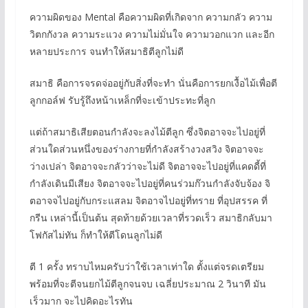
ความผิดของ Mental คือความผิดที่เกิดจาก ความกลัว ความ
วิตกกังวล ความระแวง ความไม่มั่นใจ ความวอกแวก และอีก
หลายประการ จนทำให้สมาธิตีลูกไม่ดี
สมาธิ คือการจรดจ่ออยู่กับสิ่งที่จะทำ นั่นคือการยกเงื้อไม้เพื่อตี
ลูกกอล์ฟ รับรู้ถึงหน้าเหล็กที่จะเข้าประทะที่ลูก
แต่ถ้าสมาธิเสียตอนกำลังจะลงไม้ตีลูก ซึ่งจิตอาจจะไปอยู่ที่
ส่วนใดส่วนหนึ่งของร่างกายที่กำลังสร้างวงสวิง จิตอาจจะ
ว่างเปล่า จิตอาจจะกลัวว่าจะไม่ดี จิตอาจจะไปอยู่ที่แคดดี้ที่
กำลังเดินมีเสียง จิตอาจจะไปอยู่ที่คนร่วมก๊วนกำลังจับจ้อง จิ
ตอาจจไปอยู่กับกระแสลม จิตอาจไปอยู่ที่ทราย ที่อุปสรรค ที่
กรีน เหล่านี้เป็นต้น สุดท้ายด้วยเวลาที่รวดเร็ว สมาธิกลับมา
โฟกัสไม่ทัน ก็ทำให้ตีโดนลูกไม่ดี
ตี 1 ครั้ง ทราบไหมครับว่าใช้เวลาเท่าใด ตั้งแต่จรดเตรียม
พร้อมที่จะตีจนยกไม้ตีลูกจนจบ เฉลี่ยประมาณ 2 วินาที มัน
เร็วมาก จะไปคิดอะไรทัน