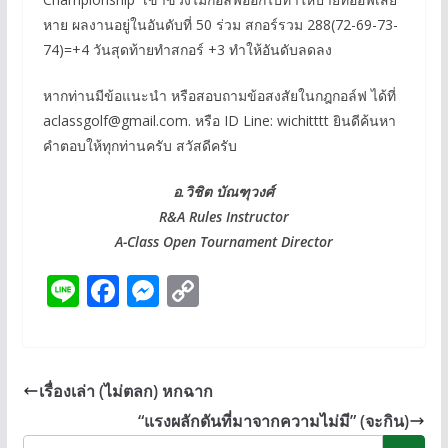
หาย ผลงานอยู่ในอันดับที่ 50 ร่วม สกอร์รวม 288(72-69-73-
74)=+4 วันสุดท้ายทำสกอร์ +3 ทำให้อันดับลดลง
หากท่านมีข้อแนะนำ หรือสอบถามข้อสงสัยในกฎกอล์ฟ ได้ที่
aclassgolf@gmail.com. หรือ ID Line: wichitttt ยินดีค้นหา
คำตอบให้ทุกท่านครับ สวัสดีครับ
อ.วิชิต บัณฑุวงศ์
R&A Rules Instructor
A-Class Open Tournament Director
Li
F
M
C
n
ac
e
o
e
e
ss
p
b
e
y
เรื่องเล่า (ไม่ตลก) หกฉาก
o
n
Li
“แรงผลักดันที่มาจากความไม่มี” (จะกิน)