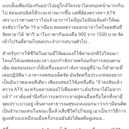
แบบนั้นเพียงป้องกันอย่าไปอยู่ใกล้ใครเขาไม่เสนอหน้ามากเกิน
ไป สอนเทนนิสก็มีระยะห่างมากขึ้น แต่ที่ต้องตรวจหา ATK
เพราะเราทานพาราไปแล้วอาการไม่มียุบไม่มีย่อนั่นทำให้ผม
สงสัยว่าโควิด 19 มาเยือน พอผลตรวจออกมาจ่าโทก็จอดทันที
จัดหายาได้ ‘ฟาวิ’ มาในราคากันเองคือ 900 จาก 1500 บาท จัด
เข้าไปวันที่สามก็ปลดประจำการสบายตัวไป…
สำหรับการใช้ชีวิตในยามมีไข้ผมเองก็ใช้ตามปกติไปไหนมา
ไหนก็ใส่แมสตลอดเวลา ออกกำลังกายพร้อมกับการสอนตาม
เดิม พอสอนจบเราก็มีเครื่องออกกำลังกายอยู่ที่บ้าน ก็ทำตามที่
เคยปฏิบัติมา อาหารลดของเผ็ดจัด มันจัดหรือประเภทย่อยยาก
เป็นอันว่าพอเลยทีเดียว เพียงแต่ขอไว้ข้อหนึ่งคือ “ถ้าสงสัยแล้ว
ตรวจ ATK นะครับอย่าปล่อยไว้เพียงเพราะมันรักษาได้ไม่ยาก
แล้ว” เราต้องคำนึงถึงการแพร่กระจายสู่คนอื่นหรือใครที่เขามี
จุดเปราะบางอยู่ เห็นทางสาธารณสุขแถลงออกมาว่าเรามีคนติด
เป็นจำนวนแสนในขณะนี้แล้วเสียชีวิตไปโขอยู่ เอาเป็นว่าวิธีการ
ดูแลตัวเองเหมือนเมื่อครั้งก่อนมันยังได้ผลดีอยู่เสมอ…