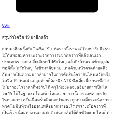
VVit
สรุปว่าโควิด 19 มาอีกแล้ว
กลับมาอีกครั้งกับ ‘โควิด 19’ แต่คราวนี้เราพอมีปัญญารับมือรับ
ไม้กันพอสมควร เพราะจากการระบาดคราวที่แล้วเล่นเอา
ประเทศเราง่อยเปลี้ยเสียขาไปพักใหญ่ แล้วยิ่งบ้านเราเข้าฤดูฝน
พอดีทั้ง ‘หวัดใหญ่’ ก็เข้ามาตีขนาบ แถมด้วยหน้าตาคล้ายคลึง
กันมากเป็นความยากลำบากในการตัดสินใจว่าอันไหนหวัดหรือ
โควิด 19 กันแน่ แต่สุดท้ายก็ต้องพึ่ง ATK ซึ่งเดี๋ยวนี้เราหาซื้อได้
ไม่ยากอะไรราคาก็พอรับได้ ครูไก่เองพอจะอธิบายการเป็นโค
วิด 19 ได้ในฐานะที่โดนเข้าให้แล้ว อาการโดยรวมคล้ายหวัด
ใหญ่แต่การครั่นเนื้อครั่นตัวและปวดกระดูกกระเดี้ยวจะน้อยกว่า
หวัด ไม่มึนหัวหรืออ่อนเพลียมากมายอะไร เพราะเมื่อคราวที่
เป็นเร็วๆ นี้ผมทำงานตามปกติ เล่นกอล์ฟได้คือชีวิตแบบไหนก็ทำ