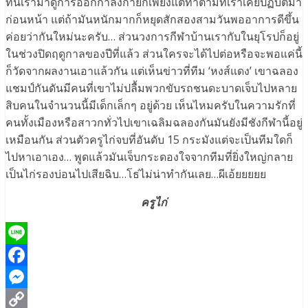
ทีนี้เรามาดูการออกกำลังกายก็เพียงแต่ทำตามที่เราเคยปฏิบัติมา
ก่อนหน้า แต่ถ้ามันหนักมากก็หยุดสักสองสามวันพออาการดีขึ้น
ค่อยว่ากันใหม่นะครับ… ส่วนวงการกีฬาบ้านเรากับในยุโรปก็อยู่
ในช่วงปิดฤดูกาลของปีที่แล้ว ส่วนใครจะได้ไปต่อหรือจะพอแค่นี้
ก็วัดจากผลงานเอาแล้วกัน แต่เห็นข่าวที่ทีม ‘หงส์แดง’ เขาฉลอง
แชมป์กันดันมีคนที่เขาไม่ปลื้มพวกขับรถชนดะบาดเจ็บไปหลาย
สิบคนในจำนวนนี้มีเด็กเล็กๆ อยู่ด้วย เห็นไหมครับในความรักที่
คนทั้งเมืองหรือสาวกทั่วไปเขาเฉลิมฉลองกันมันยังมีชังกีฬานี้อยู่
เหมือนกัน ส่วนตัวครูไก่จบที่อันดับ 15 กระมังแต่จะเป็นทีมใดก็
ไปหาเอาเอง… พูดแล้วมันเจ็บกระดองใจจากทีมที่ยิ่งใหญ่กลาย
เป็นไก่รองบ่อนไปเสียฉิบ…โธ่ไม่น่าทำกันเลย…ผีเอ้ยยยยย
ครูไก่
Line
Facebook
Messenger