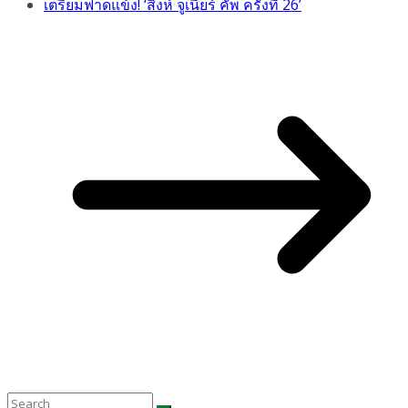
เตรียมฟาดแข้ง! ‘สิงห์ จูเนียร์ คัพ ครั้งที่ 26’