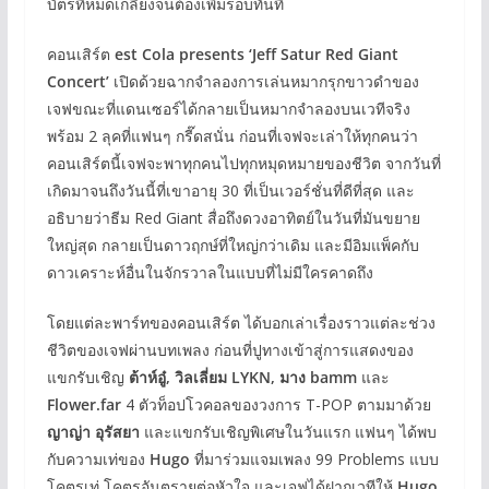
บัตรที่หมดเกลี้ยงจนต้องเพิ่มรอบทันที
คอนเสิร์ต
est Cola presents
‘
Jeff Satur Red Giant
Concert’
เปิดด้วยฉากจำลองการเล่นหมากรุกขาวดำของ
เจฟขณะที่แดนเซอร์ได้กลายเป็นหมากจำลองบนเวทีจริง
พร้อม 2 ลุคที่แฟนๆ กรี๊ดสนั่น ก่อนที่เจฟจะเล่าให้ทุกคนว่า
คอนเสิร์ตนี้เจฟจะพาทุกคนไปทุกหมุดหมายของชีวิต จากวันที่
เกิดมาจนถึงวันนี้ที่เขาอายุ 30 ที่เป็นเวอร์ชั่นที่ดีที่สุด และ
อธิบายว่าธีม Red Giant สื่อถึงดวงอาทิตย์ในวันที่มันขยาย
ใหญ่สุด กลายเป็นดาวฤกษ์ที่ใหญ่กว่าเดิม และมีอิมแพ็คกับ
ดาวเคราะห์อื่นในจักรวาลในแบบที่ไม่มีใครคาดถึง
โดยแต่ละพาร์ทของคอนเสิร์ต ได้บอกเล่าเรื่องราวแต่ละช่วง
ชีวิตของเจฟผ่านบทเพลง ก่อนที่ปูทางเข้าสู่การแสดงของ
แขกรับเชิญ
ต้าห์อู๋
,
วิลเลี่ยม
LYKN,
มาง
bamm
และ
Flower.far
4 ตัวท็อปโวคอลของวงการ T-POP ตามมาด้วย
ญาญ่า อุรัสยา
และแขกรับเชิญพิเศษในวันแรก แฟนๆ ได้พบ
กับความเท่ของ
H
ugo
ที่มาร่วมแจมเพลง 99 Problems แบบ
โคตรเท่ โคตรอันตรายต่อหัวใจ และเจฟได้ฝากเวทีให้
H
ugo