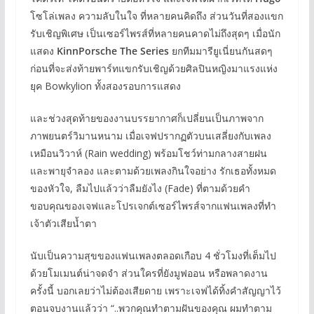
โซโล่เพลง ความลับในใจ ที่หลายคนคิดถึง ส่วนวันที่สองแขก
รับเชิญพิเศษ เป็นเซอร์ไพรส์ที่หลายคนคาดไม่ถึงสุดๆ เมื่อนัก
แสดง
KinnPorsche The Series
ยกทีมมารียูเนี่ยนกันสดๆ
ก่อนที่จะส่งท้ายพาร์ทแขกรับเชิญด้วยศิลปินหญิงมาแรงแห่ง
ยุค Bowkylion ทั้งสองรอบการแสดง
และช่วงสุดท้ายของงานบรรยากาศก็เปลี่ยนเป็นภาพจาก
ภาพยนตร์วิมานหนาม เมื่อเจฟปรากฏตัวบนเสลี่ยงกับเพลง
เหมือนวิวาห์ (Rain wedding) พร้อมโชว์ท่ามกลางสายฝน
และพายุจำลอง และตามด้วยเพลงกินใจอย่าง รักเธอทั้งหมด
ของหัวใจ, ลืมไปแล้วว่าลืมยังไง (Fade) ที่ตามด้วยคำ
ขอบคุณของเจฟและโปรเจกต์เซอร์ไพรส์จากแฟนเพลงที่ทำ
เจ้าตัวเสียน้ำตา
นับเป็นความสุขของแฟนเพลงตลอดเกือบ 4 ชั่วโมงที่เต็มไป
ด้วยโมเมนต์น่าจดจำ ส่วนใครที่ยังมูฟออน หรือพลาดงาน
ครั้งนี้ บอกเลยว่าไม่ต้องเสียดาย เพราะเจฟได้ทิ้งคำสัญญาไว้
ตอนจบงานแล้วว่า “..พวกคุณทำตามฝันของคุณ ผมทำตาม