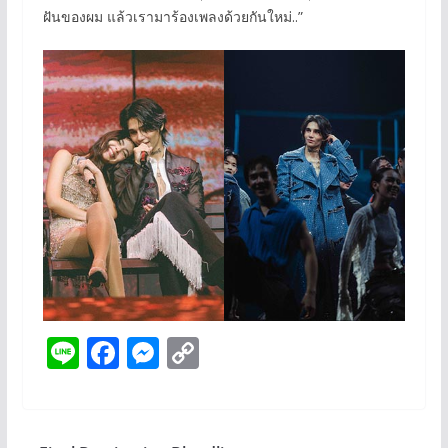
ฝันของผม แล้วเรามาร้องเพลงด้วยกันใหม่..”
Li
F
M
C
n
ac
e
o
e
e
ss
p