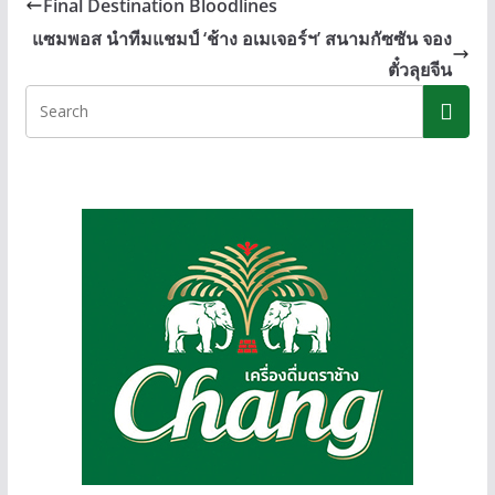
b
e
y
Final Destination Bloodlines
o
n
Li
แซมพอส นำทีมแชมป์ ‘ช้าง อเมเจอร์ฯ’ สนามกัซซัน จอง
o
g
n
ตั๋วลุยจีน
k
er
k