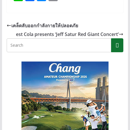
n
ac
e
o
e
e
ss
p
b
e
y
เคล็ดลับออกกำลังกายให้ปลอดภัย
o
n
Li
est Cola presents ‘Jeff Satur Red Giant Concert’
o
g
n
k
er
k