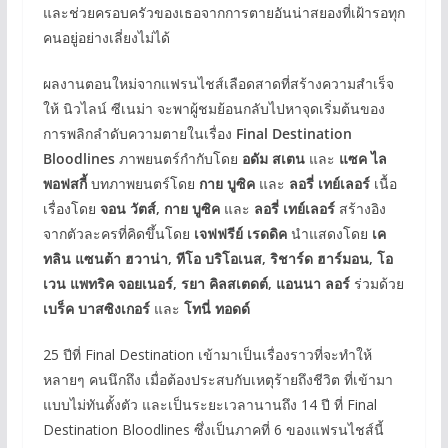
และช่วยครอบครัวของเธอจากการตายอันน่าสยองที่เฝ้ารอทุก
คนอยู่อย่างเลี่ยงไม่ได้
ผลงานตอนใหม่จากแฟรนไชส์เลือดสาดที่สร้างความสำเร็จ
ให้ นิวไลน์ ซีเนม่า จะพาผู้ชมย้อนกลับไปหาจุดเริ่มต้นของ
การพลิกลำดับความตายในเรื่อง
Final Destination
Bloodlines
ภาพยนตร์กำกับโดย
อดัม สเตน
และ
แซค ไล
พอฟสกี้
บทภาพยนตร์โดย
กาย บูซิค
และ
ลอรี่ เทย์เลอร์
เนื้อ
เรื่องโดย
จอน วัตส์, กาย บูซิค
และ
ลอรี่ เทย์เลอร์
สร้างอิง
จากตัวละครที่คิดขึ้นโดย
เจฟฟรีย์ เรดดิค
นำแสดงโดย
เค
ทลิน แซนต้า ฮวาน่า
, ทีโอ บริโอเนส, ริชาร์ด ฮาร์มอน, โอ
เวน แพทริค จอยเนอร์, รยา คิลสเตดต์, แอนนา ลอร์
ร่วมด้วย
เบร็ค บาสซิงเกอร์
และ
โทนี่ ทอดด์
25 ปีที่ Final Destination เข้ามาเป็นเรื่องราวที่จะทำให้
หลายๆ คนนึกถึง เมื่อต้องประสบกับเหตุร้ายถึงชีวิต ที่เข้ามา
แบบไม่ทันตั้งตัว และเป็นระยะเวลานานถึง 14 ปี ที่ Final
Destination Bloodlines ซึ่งเป็นภาคที่ 6 ของแฟรนไชส์นี้