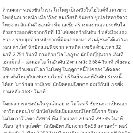
ด้านผลการแข่งขันในรุ่น โมโตทู เป็นหนึ่งในไฮไลต์ที่แฟนชาว
ไทยลุ้นอย่างหนัก เมื่อ ‘ก้อง’ สมเกียรติ จันทรา ซูเปอร์สตาร์ชาว
ไทยจาก อิเดมิตสึ ฮอนด้า ทีม เอเชีย สร้างผลงานสุดประทับใจ
ด้วยการออกตัวจากกริดที่ 13 ไล่แซงคว้าอันดับ 4 หลังมีธงแถง
ช่วง 2 รอบสุดท้าย หลังจากที่มีฝนตกลงมา ส่วนผู้ชนะได้แก่ ‘แอ
รอน คาเน็ต’ นักบิดสแปนิชจาก ฟานติค เรซซิ่ง ด้วยเวลา 32
นาที 2.751 วินาที ตามด้วย ‘ไอ โอกูระ’ นักบิดญี่ปุ่นจาก เอ็มที
เฮลเม็ตส์ – เอ็มเอสไอ ในอันดับ 2 ตามหลัง 3.684 วินาที เพียงพอ
ให้เขาคว้าแชมป์โลก โมโตทู ในฤดูกาลนี้ไปครอง ได้ฉลอง
อย่างยิ่งใหญ่กับแฟนชาวไทยที่ บุรีรัมย์ ขณะที่อันดับ 3 เรซนี้
ได้แก่ ‘มาร์กอส รามิเรซ’ นักบิดสแปนิชจาก อเมริกันส์ เรซซิ่ง
ตามหลัง 4.683 วินาที
โดยผลการแข่งขันในรุ่นเล็กอย่าง โมโตทรี ชัยชนะตกเป็นของ
‘ดาวิด อลอนโซ’ นักบิดโคลัมเบียนแชมป์โลกปีนี้จาก ซีเอฟ
โมโต กาวิโอตา อัสพาร์ ทีม ด้วยเวลา 20 นาที 29.345 วินาที
เฉือน ‘ลูก้า ลูเน็ตต้า’ นักบิดอิตาเลียนจาก ซิค58 สควอดร้า คอร์