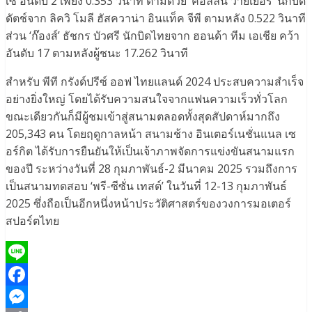
เซ อันดับ 2 เพียง 0.353 วินาที ตามด้วย ‘คอลลิน วายเยอร์’ นักบิด
ดัตช์จาก ลิควิ โมลี ฮัสควาน่า อินแท็ค จีพี ตามหลัง 0.522 วินาที
ส่วน ‘ก๊องส์’ ธัชกร บัวศรี นักบิดไทยจาก ฮอนด้า ทีม เอเชีย คว้า
อันดับ 17 ตามหลังผู้ชนะ 17.262 วินาที
สำหรับ พีที กรังด์ปรีซ์ ออฟ ไทยแลนด์ 2024 ประสบความสำเร็จ
อย่างยิ่งใหญ่ โดยได้รับความสนใจจากแฟนความเร็วทั่วโลก
ขณะเดียวกันก็มีผู้ชมเข้าสู่สนามตลอดทั้งสุดสัปดาห์มากถึง
205,343 คน โดยฤดูกาลหน้า สนามช้าง อินเตอร์เนชั่นแนล เซ
อร์กิต ได้รับการยืนยันให้เป็นเจ้าภาพจัดการแข่งขันสนามแรก
ของปี ระหว่างวันที่ 28 กุมภาพันธ์-2 มีนาคม 2025 รวมถึงการ
เป็นสนามทดสอบ ‘พรี-ซีซั่น เทสต์’ ในวันที่ 12-13 กุมภาพันธ์
2025 ซึ่งถือเป็นอีกหนึ่งหน้าประวัติศาสตร์ของวงการมอเตอร์
สปอร์ตไทย
Line
Facebook