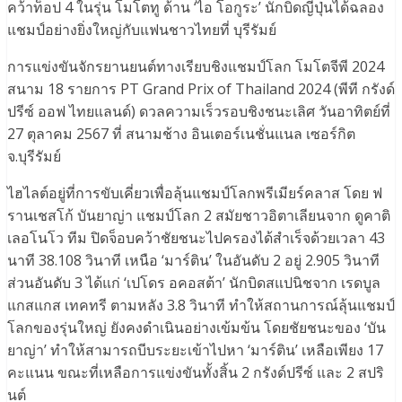
คว้าท็อป 4 ในรุ่น โมโตทู ด้าน ‘ไอ โอกูระ’ นักบิดญี่ปุ่นได้ฉลอง
แชมป์อย่างยิ่งใหญ่กับแฟนชาวไทยที่ บุรีรัมย์
การแข่งขันจักรยานยนต์ทางเรียบชิงแชมป์โลก โมโตจีพี 2024
สนาม 18 รายการ PT Grand Prix of Thailand 2024 (พีที กรังด์
ปรีซ์ ออฟ ไทยแลนด์) ดวลความเร็วรอบชิงชนะเลิศ วันอาทิตย์ที่
27 ตุลาคม 2567 ที่ สนามช้าง อินเตอร์เนชั่นแนล เซอร์กิต
จ.บุรีรัมย์
ไฮไลต์อยู่ที่การขับเคี่ยวเพื่อลุ้นแชมป์โลกพรีเมียร์คลาส โดย ฟ
รานเชสโก้ บันยาญ่า แชมป์โลก 2 สมัยชาวอิตาเลียนจาก ดูคาติ
เลอโนโว ทีม ปิดจ็อบคว้าชัยชนะไปครองได้สำเร็จด้วยเวลา 43
นาที 38.108 วินาที เหนือ ‘มาร์ติน’ ในอันดับ 2 อยู่ 2.905 วินาที
ส่วนอันดับ 3 ได้แก่ ‘เปโดร อคอสต้า’ นักบิดสแปนิชจาก เรดบูล
แกสแกส เทคทรี ตามหลัง 3.8 วินาที ทำให้สถานการณ์ลุ้นแชมป์
โลกของรุ่นใหญ่ ยังคงดำเนินอย่างเข้มข้น โดยชัยชนะของ ‘บัน
ยาญ่า’ ทำให้สามารถบีบระยะเข้าไปหา ‘มาร์ติน’ เหลือเพียง 17
คะแนน ขณะที่เหลือการแข่งขันทั้งสิ้น 2 กรังด์ปรีซ์ และ 2 สปริ
นต์