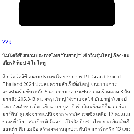
VVit
‘
โมโตจีพี’ สนามประเทศไทย ‘บันยาญ่า’ เข้าวินรุ่นใหญ่ ก้อง-สม
เกียรติ ท็อป 4 โมโตทู
ศึก โมโตจีพี สนามประเทศไทย รายการ PT Grand Prix of
Thailand 2024 ประสบความสำเร็จยิ่งใหญ่ ขณะเกมการ
แข่งขันเข้มข้นระดับ 5 ดาว ท่ามกลางแฟนความเร็วตลอด 3 วัน
มากถึง 205,343 คน ผลรุ่นใหญ่ ‘ฟรานเชสโก้ บันยาญ่า’แชมป์
โลก 2 สมัยชาวอิตาเลียนจาก ดูคาติ เข้าวินพร้อมตีตื้น ‘ฮอร์เก
มาร์ติน’ คู่แข่งชาวสแปนิชจาก พรามัค เรซซิ่ง เหลือ 17 คะแนน
ขณะที่ ‘ก้อง’ สมเกียรติ จันทรา ฮีโร่นักบิดชาวไทยจาก อิเดมิตสึ
ฮอนด้า ทีม เอเชีย สร้างผลงานสุดประทับใจ สตาร์ตกริด 13 แซง