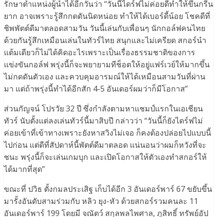
รักษาตำแหน่งผู้นำได้อีกวันว่า “วันนี้ไดร์ฟไม่ค่อยดีทำให้ขึ้นกรีน
ยาก อาจเพราะรู้สึกกดดันนิดหน่อย ทำให้ได้เบอร์ดี้น้อย โชคดีที่
ชิพพัตต์ดีมาตลอดสามวัน วันนี้เล่นกับเพื่อนๆ นักกอล์ฟคนไทย
ด้วยกันรู้สึกเหมือนเล่นในทัวร์ไทย สนุกและไม่เครียด สกอร์นำ
แต้มเดียวก็ไม่ได้คิดอะไรเพราะเป็นเรื่องธรรมชาติของการ
แข่งขันกอล์ฟ พรุ่งนี้ก็จะพยายามทีช็อตให้อยู่แฟร์เวย์ให้มากขึ้น
ไม่กดดันตัวเอง และควบคุมอารมณ์ให้ได้เหมือนสามวันที่ผ่าน
มา แต่ถ้าพรุ่งนี้ทำได้อีกสัก 4-5 อันเดอร์ผมว่าก็มีโอกาส”
ส่วนกัญจน์ โปรวัย 32 ปี ซึ่งกำลังตามหาแชมป์แรกในเอเชียน
ทัวร์ นับตั้งแต่ลงเล่นทัวร์นี้มาสิบปี กล่าวว่า “วันนี้ก็ยังไดร์ฟไม่
ค่อยเข้าที่เข้าทางเพราะยังหาสวิงไม่เจอ ก็คงต้องปล่อยไปแบบนี้
ไปก่อน แต่ดีที่สัปดาห์นี้พัตต์ดีมาตลอด แน่นอนว่าผมก็หวังที่จะ
ชนะ พรุ่งนี้ก็จะเล่นเกมบุก และเปิดโอกาสให้ตัวเองทำสกอร์ให้
ได้มากที่สุด”
ขณะที่ ปวิธ ตั้งกมลประเสิฐ เก็บได้อีก 3 อันเดอร์พาร์ 67 ขยับขึ้น
มารั้งอันดับสามร่วมกับ หลิว ยุง-หัว ด้วยสกอร์รวมคนละ 11
อันเดอร์พาร์ 199 โดยมี จณัตว์ สกุลพลไพศาล, ภูสิทธิ์ ทรัพย์อัป