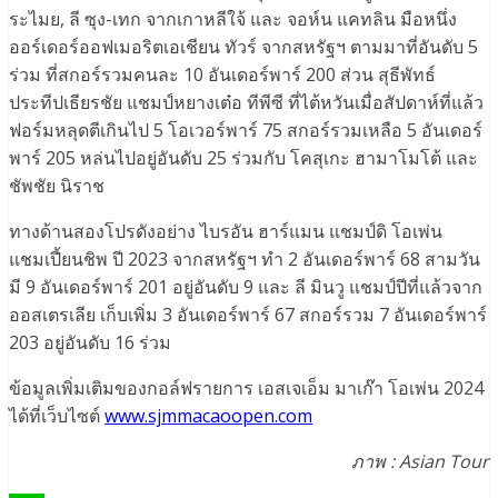
ระไมย, ลี ซุง-เทก จากเกาหลีใจ้ และ จอห์น แคทลิน มือหนึ่ง
ออร์เดอร์ออฟเมอริตเอเชียน ทัวร์ จากสหรัฐฯ ตามมาที่อันดับ 5
ร่วม ที่สกอร์รวมคนละ 10 อันเดอร์พาร์ 200 ส่วน สุธีพัทธ์
ประทีปเธียรชัย แชมป์หยางเต๋อ ทีพีซี ที่ไต้หวันเมื่อสัปดาห์ที่แล้ว
ฟอร์มหลุดตีเกินไป 5 โอเวอร์พาร์ 75 สกอร์รวมเหลือ 5 อันเดอร์
พาร์ 205 หล่นไปอยู่อันดับ 25 ร่วมกับ โคสุเกะ ฮามาโมโต้ และ
ชัพชัย นิราช
ทางด้านสองโปรดังอย่าง ไบรอัน ฮาร์แมน แชมป์ดิ โอเพ่น
แชมเปี้ยนชิพ ปี 2023 จากสหรัฐฯ ทำ 2 อันเดอร์พาร์ 68 สามวัน
มี 9 อันเดอร์พาร์ 201 อยู่อันดับ 9 และ ลี มินวู แชมป์ปีที่แล้วจาก
ออสเตรเลีย เก็บเพิ่ม 3 อันเดอร์พาร์ 67 สกอร์รวม 7 อันเดอร์พาร์
203 อยู่อันดับ 16 ร่วม
ข้อมูลเพิ่มเติมของกอล์ฟรายการ เอสเจเอ็ม มาเก๊า โอเพ่น 2024
ได้ที่เว็บไซต์
www.sjmmacaoopen.com
ภาพ :
Asian Tour