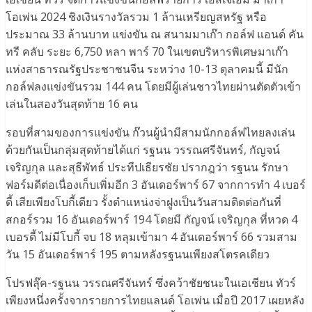
โอเพ่น 2024 ชิงเงินรางวัลรวม 1 ล้านเหรียญสหรัฐ หรือ
ประมาณ 33 ล้านบาท แข่งขัน ณ สนามมาเก๊า กอล์ฟ แอนด์ คัน
ทรี คลับ ระยะ 6,750 หลา พาร์ 70 ในเขตบริหารพิเศษมาเก๊า
แห่งสาธารณรัฐประชาชนจีน ระหว่าง 10-13 ตุลาคมนี้ มีนัก
กอล์ฟลงแข่งขันรวม 144 คน โดยมีผู้เล่นชาวไทยผ่านตัดตัวเข้า
เล่นในสองวันสุดท้าย 16 คน
รอบที่สามของการแข่งขัน ก๊วนผู้นำมีสามนักกอล์ฟไทยลงเล่น
ด้วยกันเป็นกลุ่มสุดท้ายได้แก่ รฐนน วรรณศรีจันทร์, กัญจน์
เจริญกุล และสุธีพัทธ์ ประทีปเธียรชัย ปรากฎว่า รฐนน รักษา
ฟอร์มดีต่อเนื่องเก็บเพิ่มอีก 3 อันเดอร์พาร์ 67 จากการทำ 4 เบอร์
ดี้ เสียเพียงโบกี้เดียว รั้งตำแหน่งจ่าฝูงเป็นวันสามติดต่อกันที่
สกอร์รวม 16 อันเดอร์พาร์ 194 โดยมี กัญจน์ เจริญกุล ที่หวด 4
เบอรดี้ ไม่มีโบกี้ จบ 18 หลุมเข้ามา 4 อันเดอร์พาร์ 66 รวมสาม
วัน 15 อันเดอร์พาร์ 195 ตามหลังรฐนนเพียงสโตรคเดียว
โปรฟลุ๊ค-รฐนน วรรณศรีจันทร์ ซึ่งคว้าชัยชนะในเอเชียน ทัวร์
เพียงหนึ่งครั้งจากรายการไทยแลนด์ โอเพ่น เมื่อปี 2017 เผยหลัง