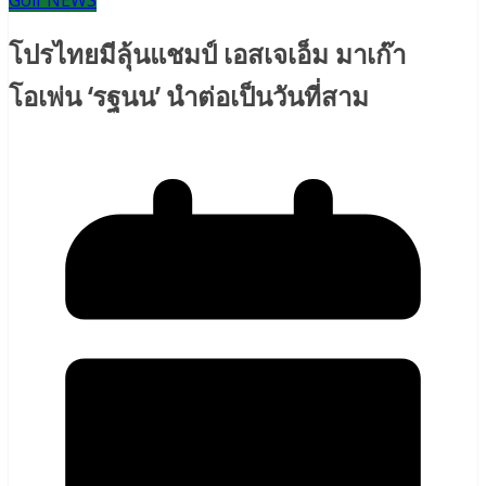
Golf NEWS
โปรไทยมีลุ้นแชมป์ เอสเจเอ็ม มาเก๊า
โอเพ่น ‘รฐนน’ นำต่อเป็นวันที่สาม