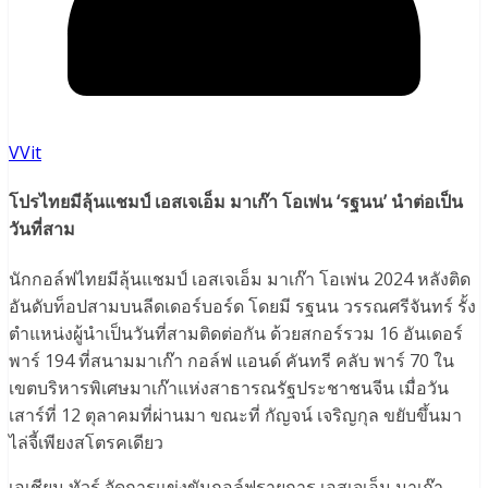
VVit
โปรไทยมีลุ้นแชมป์ เอสเจเอ็ม มาเก๊า โอเพ่น ‘รฐนน’ นำต่อเป็น
วันที่สาม
นักกอล์ฟไทยมีลุ้นแชมป์ เอสเจเอ็ม มาเก๊า โอเพ่น 2024 หลังติด
อันดับท็อปสามบนลีดเดอร์บอร์ด โดยมี รฐนน วรรณศรีจันทร์ รั้ง
ตำแหน่งผู้นำเป็นวันที่สามติดต่อกัน ด้วยสกอร์รวม 16 อันเดอร์
พาร์ 194 ที่สนามมาเก๊า กอล์ฟ แอนด์ คันทรี คลับ พาร์ 70 ใน
เขตบริหารพิเศษมาเก๊าแห่งสาธารณรัฐประชาชนจีน เมื่อวัน
เสาร์ที่ 12 ตุลาคมที่ผ่านมา ขณะที่ กัญจน์ เจริญกุล ขยับขึ้นมา
ไล่จี้เพียงสโตรคเดียว
เอเชียน ทัวร์ จัดการแข่งขันกอล์ฟรายการ เอสเจเอ็ม มาเก๊า