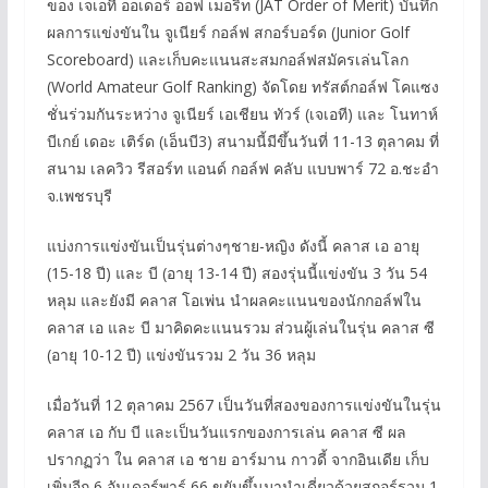
ของ เจเอที ออเดอร์ ออฟ เมอริท (JAT Order of Merit) บันทึก
ผลการแข่งขันใน จูเนียร์ กอล์ฟ สกอร์บอร์ด (Junior Golf
Scoreboard) และเก็บคะแนนสะสมกอล์ฟสมัครเล่นโลก
(World Amateur Golf Ranking) จัดโดย ทรัสต์กอล์ฟ โคแซง
ชั่นร่วมกันระหว่าง จูเนียร์ เอเชียน ทัวร์ (เจเอที) และ โนทาห์
บีเกย์ เดอะ เติร์ด (เอ็นบี3) สนามนี้มีขึ้นวันที่ 11-13 ตุลาคม ที่
สนาม เลควิว รีสอร์ท แอนด์ กอล์ฟ คลับ แบบพาร์ 72 อ.ชะอำ
จ.เพชรบุรี
แบ่งการแข่งขันเป็นรุ่นต่างๆชาย-หญิง ดังนี้ คลาส เอ อายุ
(15-18 ปี) และ บี (อายุ 13-14 ปี) สองรุ่นนี้แข่งขัน 3 วัน 54
หลุม และยังมี คลาส โอเพ่น นำผลคะแนนของนักกอล์ฟใน
คลาส เอ และ บี มาคิดคะแนนรวม ส่วนผู้เล่นในรุ่น คลาส ซี
(อายุ 10-12 ปี) แข่งขันรวม 2 วัน 36 หลุม
เมื่อวันที่ 12 ตุลาคม 2567 เป็นวันที่สองของการแข่งขันในรุ่น
คลาส เอ กับ บี และเป็นวันแรกของการเล่น คลาส ซี ผล
ปรากฏว่า ใน คลาส เอ ชาย อาร์มาน กาวดี้ จากอินเดีย เก็บ
เพิ่มอีก 6 อันเดอร์พาร์ 66 ขยับขึ้นมานำเดี่ยวด้วยสกอร์รวม 1