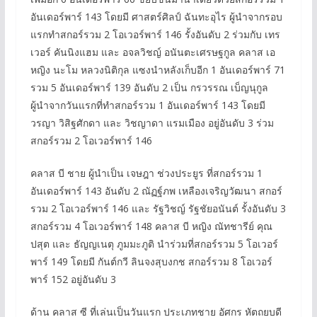
อันเดอร์พาร์ 143 โดยมี ศาสตร์ศิลป์ ฉันทะอุไร ผู้นำจากรอบ
แรกทำสกอร์รวม 2 โอเวอร์พาร์ 146 รั้งอันดับ 2 ร่วมกับ เทร
เวอร์ คันนิงแฮม และ อจลวิชญ์ อนันตะเศรษฐกูล คลาส เอ
หญิง นะโม หลวงนิติกุล แซงนำหลังเก็บอีก 1 อันเดอร์พาร์ 71
รวม 5 อันเดอร์พาร์ 139 อันดับ 2 เป็น กรวรรณ เบ็ญนุกูล
ผู้นำจากวันแรกที่ทำสกอร์รวม 1 อันเดอร์พาร์ 143 โดยมี
วรญา วิสิฐศักดา และ วิชญาดา แรมเมือง อยู่อันดับ 3 ร่วม
สกอร์รวม 2 โอเวอร์พาร์ 146
คลาส บี ชาย ผู้นำเป็น เจษฎา ช่วงประยูร ที่สกอร์รวม 1
อันเดอร์พาร์ 143 อันดับ 2 ณัฏฐ์ภพ เหลืองเจริญวัฒนา สกอร์
รวม 2 โอเวอร์พาร์ 146 และ รัฐวิชญ์ รัฐชัยอนันต์ รั้งอันดับ 3
สกอร์รวม 4 โอเวอร์พาร์ 148 คลาส บี หญิง ณัทชารีย์ คุณ
ปสุต และ ธัญญเนตุ ภูมมะภูติ นำร่วมที่สกอร์รวม 5 โอเวอร์
พาร์ 149 โดยมี กันต์กวี ลินจงสุบงกช สกอร์รวม 8 โอเวอร์
พาร์ 152 อยู่อันดับ 3
ด้าน คลาส ซี ที่เล่นเป็นวันแรก ประเภทชาย อัศกร หัตถยบดี