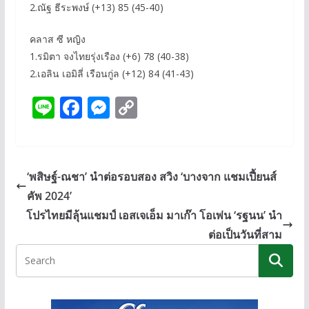
2.ณัฐ ธีระพงษ์ (+13) 85 (45-40)
คลาส ซี หญิง
1.รมิตา จงไทยรุ่งเรือง (+6) 78 (40-38)
2.เอลิน เอมิลี่ เรือนกู่ล (+12) 84 (41-43)
Li
F
M
C
n
ac
e
o
e
e
ss
p
b
e
y
‘พสิษฐ์-ณชา’ นำต่อรอบสอง สวิง ‘บางจาก แชมเปี้ยนส์
o
n
Li
คัพ 2024’
o
g
n
โปรไทยมีลุ้นแชมป์ เอสเจเอ็ม มาเก๊า โอเพ่น ‘รฐนน’ นำ
k
er
k
ต่อเป็นวันที่สาม