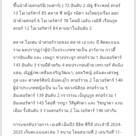
ขึ้นนำด้วยสกอร์อีเวนพาร์(-) 72 อันดับ 2 ณัฐ ธีระพงษ์ สกอร์
13 โอเวอร์พาร์ 85 คลาส ซี หญิง รมิตา จงไทยรุ่งเรือง ออก
นำด้วยสกอร์ 6 โอเวอร์พาร์ 78 โดยมี เอลิน เอมิลี่ เรือนกูล
สกอร์ 12 โอเวอร์พาร์ 84 ตามมาในอันดับ 2
คลาส โอเพ่น นำสกอร์รวมของ คลาส เอ และ บี คิดคะแนน
รวม ผลปรากฏว่าผู้นำในประเภทชายเป็น อาร์มาน กาวดี้
จากอินเดีย และ เจษฎา ช่วงประยูร สกอร์รวม 1 อันเดอร์พาร์
143 อันดับ 3 ร่วมมีด้วยกัน 4 คนประกอบด้วย เทรเวอร์ คันนิง
แฮม, ณัฏฐ์ภพ เหลืองเจริญวัฒนา, อจลวิชญ์ อนันตะเศรษฐ
กูล และ ศาสตร์ศิลป์ ฉันทะอุไร สกอร์รวม 2 โอเวอร์พาร์ 146
ผู้นำประเภทหญิงเป็น นะโม หลวงนิติกุล สกอร์รวม 5
อันเดอร์พาร์ 139 อันดับ 2 กรวรรณ เบ็ญนุกูล สกอร์รวม 1
อันเดอร์พาร์ 143 โดยที่ วรญา วิสิฐศักดา และ วิชญาดา แรม
เมือง รั้งอันดับ 3 ร่วมสกอร์รวม 2 โอเวอร์พาร์ 146 เท่ากัน
การแข่งขันรายการ เจเอที-เอ็นบี3 อีลิท ซีรี่ส์ ประจำปี 2024-
2025 เก็บคะแนนสะสม 7 สนาม โดยสนามที่ 2 เล่นวันที่ 11-