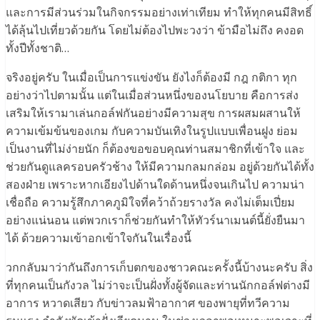
และการมีส่วนร่วมในกิจกรรมอย่างเท่าเทียม ทำให้ทุกคนมีสิทธิ์
ได้ลุ้นไปเที่ยวด้วยกัน โดยไม่ต้องไปพะวงว่า ข้ามือไม่ถึง คงอด
ทั้งปีทั้งชาติ…
จริงอยู่ครับ ในเมื่อเป็นการแข่งขัน ยังไงก็ต้องมี กฎ กติกา ทุก
อย่างว่าไปตามนั้น แต่ในเมื่อส่วนหนึ่งของนโยบาย คือการส่ง
เสริมให้เรามาเล่นกอล์ฟกันอย่างมีความสุข การผสมผสานให้
ความเข้มข้นของเกม กับความบันเทิงในรูปแบบเพื่อนฝูง ย่อม
เป็นงานที่ไม่ง่ายนัก ก็ต้องขอขอบคุณท่านสมาชิกที่เข้าใจ และ
ช่วยกันดูแลครอบครัวช้าง ให้มีความกลมกล่อม อยู่ด้วยกันได้ทั้ง
สองฝ่าย เพราะหากเอียงไปด้านใดด้านหนึ่งจนเกินไป ความน่า
เชื่อถือ ความรู้สึกภาคภูมิใจที่คว้าถ้วยรางวัล คงไม่เต็มเปี่ยม
อย่างแน่นอน แต่พวกเราก็ช่วยกันทำให้ทัวร์นาเมนต์นี้ยั่งยืนมา
ได้ ด้วยความเข้าอกเข้าใจกันในเรื่องนี้
วกกลับมาว่ากันถึงการเก็บตกของชาวคณะครั้งนี้บ้างนะครับ สิ่ง
ที่ทุกคนเป็นกังวล ไม่ว่าจะเป็นฝั่งทั้งผู้จัดและท่านนักกอล์ฟต่างมี
อาการ หวาดเสียว กับข่าวลมฟ้าอากาศ ของพายุที่ทวีความ