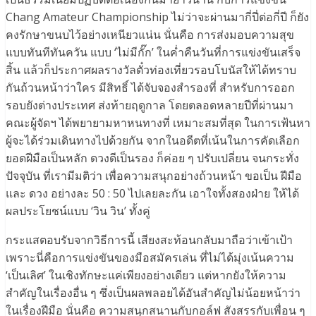
Chang Amateur Championship ไม่ว่าจะผ่านมากี่ปี่ต่อกี่ปี ก็ยัง
คงรักษาขนบไว้อย่างเหนียวแน่น นั่นคือ การส่งมอบความสุข
แบบทันทีทันควัน แบบ ‘ไม่มีกั๊ก’ ในค่ำคืนวันที่การแข่งขันเสร็จ
สิ้น แล้วก็ประกาศผลรางวัลตั๋วท่องเที่ยวรอบโบนัสให้ได้ทราบ
กันถ้วนหน้าว่าใคร มีสิทธิ์ ได้จับจองสำรองที่ สำหรับการออก
รอบยังต่างประเทศ ส่งท้ายฤดูกาล โดยตลอดหลายปีที่ผ่านมา
คณะผู้จัดฯ ได้พยายามหาหนทางที่ เหมาะสมที่สุด ในการเฟ้นหา
ผู้จะได้ร่วมเดินทางไปด้วยกัน จากในอดีตที่เน้นในการคัดเลือก
ยอดฝีมือเป็นหลัก ดวงดีเป็นรอง ก็ค่อย ๆ ปรับเปลี่ยน จนกระทั่ง
ปัจจุบัน ที่เรามีมติว่า เพื่อความสนุกอย่างถ้วนหน้า ขอเป็น ฝีมือ
และ ดวง อย่างละ 50 : 50 ไปเลยละกัน เอาใจทั้งสองฝ่าย ให้ได้
ผลประโยชน์แบบ ‘วิน วิน’ ทั้งคู่
กระแสตอบรับจากวิธีการนี้ เสียงสะท้อนกลับมาถือว่าเข้าเป้า
เพราะนี่คือการแข่งขันของมือสมัครเล่น ที่ไม่ได้มุ่งเน้นความ
‘เป็นเลิศ’ ในเชิงทักษะแค่เพียงอย่างเดียว แต่หากยังให้ความ
สำคัญในเรื่องอื่น ๆ ซึ่งเป็นผลพลอยได้อันสำคัญไม่น้อยหน้าว่า
ในเรื่องฝีมือ นั่นคือ ความสนุกสนานกับกอล์ฟ สังสรรกับเพื่อน ๆ