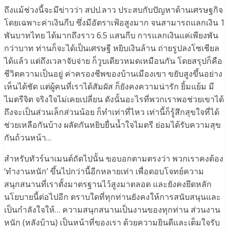
ถึงแม้ช่วงนี้จะมีข่าวว่า สปป.ลาว ประสบกับปัญหาด้านเศรษฐกิจ
โดยเฉพาะค่าเงินกีบ ซึ่งมีอัตราเฟ้อสูงมาก จนสามารถแลกเงิน 1
พันบาทไทย ได้มากถึงราว 6.5 แสนกีบ การแลกเงินแค่เพียงพัน
กว่าบาท ท่านก็จะได้เป็นเศรษฐี หยิบเงินล้าน ถ่ายรูปลงโซเชียล
ได้แล้ว แต่ถึงเวลาจับจ่าย ก็วูบเดียวหมดเหมือนกัน โดยสรุปก็คือ
ชีวิตความเป็นอยู่ ค่าครองชีพของบ้านเมืองเขา ขยับสูงขึ้นอย่าง
เห็นได้ชัด แต่ผู้คนที่เราได้สัมผัส ก็ยังคงความน่ารัก ยิ้มแย้ม มี
ไมตรีจิต จริงใจไม่เคยเปลี่ยน ดังนั้นอะไรที่พวกเราพอช่วยเขาได้
ถึงจะเป็นส่วนเล็กส่วนน้อย ก็ทำเท่าที่ไหว เท่านี้ก็รู้สึกสุขใจที่ได้
ช่วยเหลือกันบ้าง ผลัดกันหยิบยื่นน้ำใจไมตรี ย่อมได้รับความสุข
กันถ้วนหน้า…
สำหรับทัวร์นาเมนต์ถัดไปนั้น ขอบอกตามตรงว่า พวกเราคงต้อง
‘ทำงานหนัก’ ขึ้นไปกว่านี้อีกหลายเท่า เพื่อตอบโจทย์ความ
สนุกสนานที่เราตั้งมาตรฐานไว้สูงมาตลอด และยังคงยึดหลัก
นโยบายนี้ต่อไปอีก ตราบใดที่ทุกท่านยังคงให้การสนับสนุนและ
เป็นกำลังใจให้… ความสนุกสนานเป็นงานของทุกท่าน ส่วนงาน
หนัก (หลังบ้าน) เป็นหน้าที่ของเรา ด้วยความยินดีและเต็มใจรับ