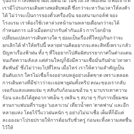
รุนแรง กำลังพัดเข้าฝั่งเวียดนาม ในช่วงเวลาพอเหมาะพอเจาะที่
เรามีโปรแกรมเดินทางพอดิบพอดี ซึ่งกว่าจะหาวันเวลาให้ลงตัว
ได้ ไม่ว่าจะเป็นการจองตั๋วเครื่องบิน จองสนามกอล์ฟ จอง
โรงแรม เราต้องใช้เวลาล่วงหน้านานหลายเดือนกว่าจะได้
กำหนดการ แล้วเมื่อตกปากรับคำกันแล้ว การโยกย้าย
เปลี่ยนแปลงการเดินทางใด ๆ ย่อมเป็นเรื่องที่ใหญ่เกินกว่าจะ
ยกเลิกได้ ทำให้ทริปนี้ หลายท่านคิดอยากจะสละสิทธิ์เพราะกลัว
ปัญหาเรื่องฟ้าฝน ทั้ง ๆ ที่ใจอยากไปสัมผัสบรรยากาศในต่างแดน
จนเกิดความลังเล แต่ส่วนใหญ่ก็ยังมีความเชื่อมั่นกับฝ่าย ‘เทวดา
สัมพันธ์’ ซึ่งไม่ว่าจะไปที่ไหน เมื่อไหร่ เราให้ความสำคัญเป็น
อันดับแรก ใครไม่เชื่อก็จงอย่าลบหลู่อย่างเด็ดขาด เพราะตลอด
การเดินทางที่มีข่าวว่าจะเจอพายุฝนทั้งทริป คณะของเรากลับ
เจอกับแสงแดดแจ่ม ๆ สลับกับก้อนเมฆอ้วน ๆ มาบรรเทาความ
ร้อน และยังได้สูดอากาศเย็น ๆ เพลิน ๆ สบาย ๆ กับการเยี่ยมชม
สวนกาแฟบนที่ราบสูง ‘บอลาเวน’ เที่ยวน้ำตก ‘ตาดฟาน’ และอีก
หลายแห่ง โดยไร้วี่แววฝนหนัก ๆ อย่างไม่น่าเชื่อ เต็มที่ก็มีแค่
ละอองมาโปรยปรายให้การต้อนรับชั่วครู่ ก่อนจะทิ้งความสดชื่น
ไว้ให้