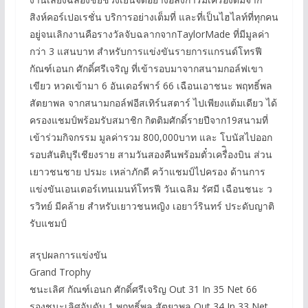
สิงห์คอร์เปอเรชั่น บริการอย่างเต็มที่ และที่เป็นไฮไลท์ที่ทุกคน
อยู่จนเลิกงานคือรางวัลจับฉลากจากTaylorMade ที่มีมูลค่า
กว่า 3 แสนบาท สำหรับการแข่งขันรายการแกรนด์โทรฟี
กัณฑ์เอนก ศักดิ์ศรีเจริญ ที่เข้ารอบมาจากสนามกอล์ฟเขา
เขียว หวดเข้ามา 6 อันเดอร์พาร์ 66 เฉือนเอาชนะ พฤทธิ์พล
สัตยาพล จากสนามกอล์ฟอีสเทิร์นสตาร์ ไปเพียงแต้มเดียว ได้
ครองแชมป์พร้อมรับสมาชิก กิตติมศักดิ์รายปีจาก19สนามที่
เข้าร่วมกิจกรรม มูลค่ารวม 800,000บาท และ โบนัสไปออก
รอบสันติบุรีเชียงราย สามวันสองคืนพร้อมตั๋วเครื่ิองบิน ส่วน
เยาวชนชาย ปรมะ เหล่าภักดี คว้าแชมป์ไปครอง ด้านการ
แข่งขันเอนเตอร์เทนเมนท์โทรฟี วันเฉลิม รัศมี เฉือนชนะ ว
รวิทย์ มีคล้าย สำหรับเยาวชนหญิง เอยาว์รินทร์ ประดับญาติ
รับแชมป์
สรุปผลการแข่งขัน
Grand Trophy
ชนะเลิศ กัณฑ์เอนก ศักดิ์ศรีเจริญ Out 31 In 35 Net 66
รองชนะเลิศอันดับ 1 พฤทธิ์พล สัตยาพล Out 34 In 33 Net