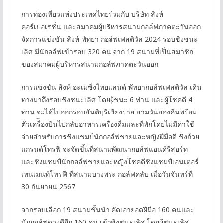
การท่องเที่ยวแห่งประเทศไทยร่วมกับ บริษัท สิงห์
คอร์เปอเรชั่น และสมาคมผู้บริหารสนามกอล์ฟภาคตะวันออก
จัดการแข่งขัน สิงห์-พัทยา กอล์ฟเฟสติวัล 2024 รอบชิงชนะ
เลิศ มีนักอล์ฟเข้ารอบ 320 คน จาก 19 สนามที่เป็นสมาชิก
ของสมาคมผู้บริหารสนามกอล์ฟภาคตะวันออก
การแข่งขัน สิงห์ อะเมซิ่งไทยแลนด์ พัทยากอล์ฟเฟสติวัล เดิน
ทางมาถึงรอบชิงชนะเลิศ โดยผู้ชนะ 6 ท่าน และผู้โชคดี 4
ท่าน จะได้ไปออกรอบสันติบุรีเชียงราย สามวันสองคืนพร้อม
ตั๋วเครื่ิองบินไปกลับอาหารเครื่องดื่มและที่พักโดยไม่มีค่าใช้
จ่ายสำหรับการชิงแชมป์นักกอล์ฟชายและหญิงฝีมือดี ชิงถ้วย
แกรนด์โทรฟี จะจัดขึ้นที่สนามพัฒนากอล์ฟแอนด์รีสอร์ท
และชิงแชมป์นักกอล์ฟชายและหญิงโชคดีชิงแชมป์เอนเตอร์
เทนเมนท์โทรฟี ที่สนามบางพระ กอล์ฟคลับ เมื่อวันจันทร์ที่
30 กันยายน 2567
จากรอบเลือก 19 สนามชั้นนำ คัดเอายอดฝีมือ 160 คนและ
นักกอล์ฟดวงดีอีก 160 คน เข้าชิงชนะเลิศ โดยผู้ชนะเลิศ