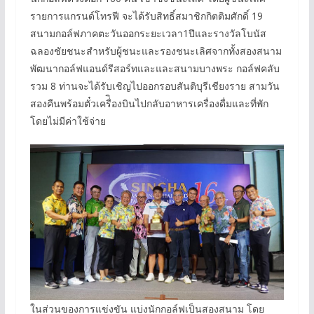
รายการแกรนด์โทรฟี จะได้รับสิทธิ์สมาชิกกิตติมศักดิ์ 19
สนามกอล์ฟภาคตะวันออกระยะเวลา1ปีและรางวัลโบนัส
ฉลองชัยชนะสำหรับผู้ชนะและรองชนะเลิศจากทั้งสองสนาม
พัฒนากอล์ฟแอนด์รีสอร์ทและและสนามบางพระ กอล์ฟคลับ
รวม 8 ท่านจะได้รับเชิญไปออกรอบสันติบุรีเชียงราย สามวัน
สองคืนพร้อมตั๋วเครื่ิองบินไปกลับอาหารเครื่องดื่มและที่พัก
โดยไม่มีค่าใช้จ่าย
ในส่วนของการแข่งขัน แบ่งนักกอล์ฟเป็นสองสนาม โดย