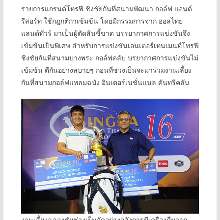
รายการแกรนด์โทรฟี ชิงชัยกันที่สนามพัฒนา กอล์ฟ แอนด์
รีสอร์ท ใช้กฎกติกาเข้มข้น โดยมีกรรมการจาก ออลไทย
แลนด์ทัวร์ มาเป็นผู้ตัดสินชี้ขาด บรรยากาศการแข่งขันจึง
เข้มข้นเป็นพิเศษ สำหรับการแข่งขันเอนเตอร์เทนเมนท์โทรฟี
ชิงชัยกันที่สนามบางพระ กอล์ฟคลับ บรยากาศการแข่งขันไม่
เข้มข้น ตีกันอย่างสบายๆ ก่อนที่ช่วงเย็นจะมาร่วมงานเลี้ยง
กันที่สนามกอล์ฟแหลมฉบัง อินเตอร์เนชั่นแนล คันทรีคลับ
งานเลี้ยงฉลองชัยช่วงเย็นจัดอย่างอลังการมีเครื่องดื่มจาก