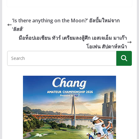
e
e
ss
p
b
e
y
‘Is there anything on the Moon?’ อัลบั้มใหม่จาก
o
n
Li
‘ลัสส์’
o
g
n
มือท็อปเอเชียน ทัวร์ เตรียมลงสู้ศึก เอสเจเอ็ม มาเก๊า
k
er
k
โอเพ่น สัปดาห์หน้า