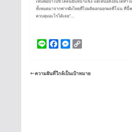
เห็นพอน้ำไปขี้โคลนยันหน้าแข้ง แต่เหนือสิ่งอื่นใดท
ทั้งหมดมาจากฟากฝั่งไทยที่ไปผลิดอกออกผลที่โน่น ที่
ควบคุมอะไรได้เลย”…
Li
F
M
C
n
ac
e
o
e
e
ss
p
b
e
y
ความฝันที่ใกล้เป็นเป้าหมาย
o
n
Li
o
g
n
k
er
k