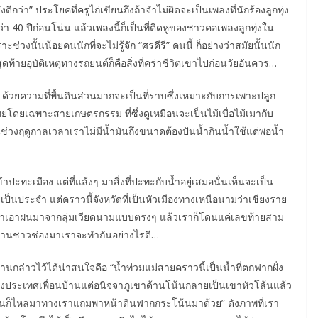
งดีกว่า” ประโยคที่ครูไก่เขียนถึงถ้าจำไม่ผิดจะเป็นเพลงที่นักร้องลูกทุ่ง
ว่า 40 ปีก่อนโน่น แล้วเพลงนี้ก็เป็นที่ติดหูของชาวคอเพลงลูกทุ่งใน
ะช่วงนั้นน้อยคนนักที่จะไม่รู้จัก “ศรคีรี” คนนี้ ก็อย่างว่าสมัยนั้นนัก
ท้ายอุบัติเหตุทางรถยนต์ก็คือสิ่งที่คร่าชีวิตเขาไปก่อนวัยอันควร…
้วยความที่พื้นดินส่วนมากจะเป็นที่ราบซึ่งเหมาะกับการเพาะปลูก
โดยเฉพาะสายเกษตรกรรม ที่ซึ่งดูเหมือนจะเป็นไม้เบื่อไม้เมากับ
นช่วงฤดูกาลเวลาเราไม่มีน้ำมันถึงขนาดต้องปันน้ำกินน้ำใช้แต่พอน้ำ
าปะทะเมือง แต่ที่แล้งๆ มาสิ่งที่ปะทะกับน้ำอยู่เสมอนั่นเห็นจะเป็น
อยู่เป็นประจำ แต่คราวนี้จังหวัดที่เป็นหัวเมืองทางเหนือนามว่าเชียงราย
ที่พัดพาเอาฝนมาจากลุ่มเวียดนามแบบตรงๆ แล้วเราก็โดนแค่เลขท้ายสาม
บ้านชาวช่องมาเราจะทำกันอย่างไรดี…
นกล่าวไว้ได้น่าสนใจคือ “น้ำท่วมแม่สายคราวนี้เป็นน้ำที่ตกฟากฝั่ง
งประเทศเพื่อนบ้านแต่อนิจจาภูเขาด้านโน้นกลายเป็นเขาหัวโล้นแล้ว
มันก็ไหลมาทางเราแถมพาหน้าดินฟากกระโน้นมาด้วย” ดังภาพที่เรา