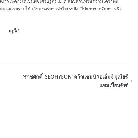
ำไมข้าวโพดถึงได้เป็นพืชเศรษฐกิจไปได้ สอบสวนทวนความได้ว่าทุน
นี้พอมองภาพรวมได้แล้วนะครับว่าทำไมเราถึง “ไม่สามารถจัดการหรือ
ครูไก่
‘ราชศักดิ์- SEOHYEON’ คว้าแชมป์ ‘เอเอ็มจี จูเนียร์
แชมเปี้ยนชิพ’