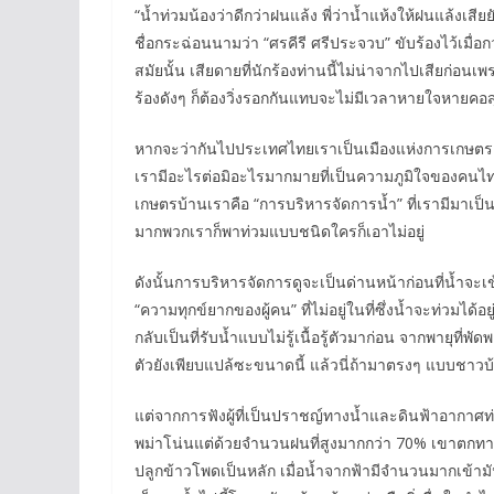
“น้ำท่วมน้องว่าดีกว่าฝนแล้ง พี่ว่าน้ำแห้งให้ฝนแล้งเสียยั
ชื่อกระฉ่อนนามว่า “ศรคีรี ศรีประจวบ” ขับร้องไว้เมื่อก
สมัยนั้น เสียดายที่นักร้องท่านนี้ไม่น่าจากไปเสียก่อนเพรา
ร้องดังๆ ก็ต้องวิ่งรอกกันแทบจะไม่มีเวลาหายใจหายคอสุด
หากจะว่ากันไปประเทศไทยเราเป็นเมืองแห่งการเกษตร ด
เรามีอะไรต่อมิอะไรมากมายที่เป็นความภูมิใจของคนไทย
เกษตรบ้านเราคือ “การบริหารจัดการน้ำ” ที่เรามีมาเป็
มากพวกเราก็พาท่วมแบบชนิดใครก็เอาไม่อยู่
ดังนั้นการบริหารจัดการดูจะเป็นด่านหน้าก่อนที่น้ำจะเข้
“ความทุกข์ยากของผู้คน” ที่ไม่อยู่ในที่ซึ่งน้ำจะท่วมได้
กลับเป็นที่รับน้ำแบบไม่รู้เนื้อรู้ตัวมาก่อน จากพายุ
ตัวยังเพียบแปล้ซะขนาดนี้ แล้วนี่ถ้ามาตรงๆ แบบชาว
แต่จากการฟังผู้ที่เป็นปราชญ์ทางน้ำและดินฟ้าอากาศท่า
พม่าโน่นแต่ด้วยจำนวนฝนที่สูงมากกว่า 70% เขาตกทา
ปลูกข้าวโพดเป็นหลัก เมื่อน้ำจากฟ้ามีจำนวนมากเข้า