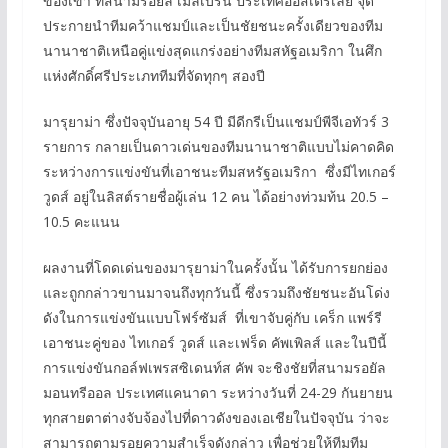
ของเขา ที่สนามรอยัล เมลเบิร์น ประเทศออสเตรเลีย จุด
ประกายนำทีมคว้าแชมป์และเป็นชัยชนะครั้งเดียวของทีม
นานาชาติเหนือคู่แข่งสุดแกร่งอย่างทีมสหัฐอเมริกา ในศึก
แห่งศักดิ์ศรีประเภททีมที่จัดทุกๆ สองปี
มารุยาม่า ซึ่งปัจจุบันอายุ 54 ปี มีดีกรีเป็นแชมป์พีจีเอทัวร์ 3
รายการ กลายเป็นดาวเด่นของทีมนานาชาติแบบไม่คาดคิด
ระหว่างการแข่งขันที่เอาชนะทีมสหรัฐอเมริกา ซึ่งมีไทเกอร์
วูดส์ อยู่ในลิสต์รายชื่อผู้เล่น 12 คน ได้อย่างท่วมท้น 20.5 –
10.5 คะแนน
ผลงานที่โดดเด่นของมารุยาม่าในครั้งนั้น ได้รับการยกย่อง
และถูกกล่าวขานมาจนถึงทุกวันนี้ ซึ่งรวมถึงชัยชนะอันโด่ง
ดังในการแข่งขันแบบโฟร์ซัมส์ ที่เขาจับคู่กับ เคร็ก แพร์รี
เอาชนะคู่ของ ไทเกอร์ วูดส์ และเฟร็ด คัพเพิลส์ และในปีนี้
การแข่งขันกอล์ฟเพรสซิเดนท์ส คัพ จะชิงชัยที่สนามรอยัล
มอนทรีออล ประเทศแคนาดา ระหว่างวันที่ 24-29 กันยายน
ทุกสายตาต่างจับจ้องไปที่ดาวดังของเอเชียในปัจจุบัน ว่าจะ
สามารถตามรอยความสำเร็จดังกล่าว เพื่อช่วยให้ทีมทีม