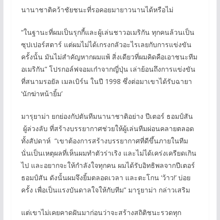
นานาชาติคว้าชัยชนะที่รอคอยมายาวนานได้หรือไม่
“ในฐานะที่ผมเป็นรุกกี้และผู้เล่นชาวอเมริกัน ทุกคนล้วนเป็น
ซุปเปอร์สตาร์ แต่ผมไม่ได้เกรงกลัวอะไรเลยกับการแข่งขัน
ครั้งนั้น มันไม่สำคัญหากผมแพ้ สิ่งเดียวที่ผมคิดคือเอาชนะทีม
อเมริกัน” โปรกอล์ฟจอมเก๋าจากญี่ปุ่น เล่าย้อนถึงการแข่งขัน
ที่สนามรอยัล เมลเบิร์น ในปี 1998 ซึ่งต่อมาเขาได้รับฉายา
‘นักฆ่าหน้ายิ้ม’
มารุยาม่า ยกย่องกัปตันทีมนานาชาติอย่าง ปีเตอร์ ธอมป์สัน
ผู้ล่วงลับ ที่สร้างบรรยากาศช่วยให้ผู้เล่นทีมผ่อนคลายตลอด
ทั้งสัปดาห์ “เขาต้องการสร้างบรรยากาศที่ดีขึ้นภายในทีม
นั่นเป็นเหตุผลที่เห็นผมทำตัวร่าเริง และไม่ได้เคร่งเครียดเกิน
ไป และอยากจะให้กำลังใจทุกคน ผมได้รับอิทธิพลจากปีเตอร์
ธอมป์สัน ดังนั้นผมจึงยิ้มตลอดเวลา และตะโกน ‘ว้าว!’ บ่อย
ครั้ง เพื่อเป็นแรงบันดาลใจให้กับทีม” มารูยาม่า กล่าวเสริม
แต่เขาไม่เคยคาดฝันมาก่อนว่าจะสร้างสถิติชนะรวดทุก