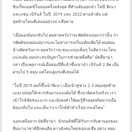
ชิงเกิ้ลแมตช์ในสองครั้งหลังสุด ที่ทำแต้มออกนำ โทนี่ ฟิเนา
และแซม เบิร์นส์ ในปี 2019 และ 2022 ตามลำดับ แต่
สุดท้ายโดนตีเสมออย่างน่าเสียดาย
“เมื่อมองย้อนกลับไป ผมคาดหวังว่าจะพัตต์ลงเยอะกว่านั้น กา
รพัตต์ของผมแย่มากและไม่สามารถเก็บแต้มเพิ่มได้ ผมค่อน
ข้างผิดหวังมาก ผมหวังว่าจะชนะแบบเต็มๆ ไม่คิดว่าจะโดน
แบ่งแต้ม ผมประสบปัญหาในการช่วยเหลือทีม” มัตสึยาม่า
กล่าวถึงเหตุการณ์เมื่อสองปีที่แล้วซึ่งเขานำ เบิร์นส์ 2 อัพ เมื่อ
ผ่านไป 9 หลุม แต่โดนคู่แข่งตีเสมอได้
“ในปี 2019 ผมก็ขึ้นนำฟิเนา เมื่อเข้าสู่ช่วง 2-3 หลุมสุดท้าย
เและปล่อยให้เขากลับมาแบ่งแต้มได้ ซึ่งน่าผิดหวังจริงๆ เรา
เข้าใกล้ชัยชนะมาก และยังคงทำให้ผมรู้สึกหงุดหงิดมากเมื่อ
ย้อนกลับไป และเห็นว่าเราใกล้ทำสำเร็จมากแค่ไหน”
นอกเหนือจาก มัตสึยาม่า นักกอล์ฟที่ได้รับการจับตามองของ
ทีมนานาชาติอีกคนคือ ดาวดังคนใหม่ของเอเชีย อย่าง ทอม