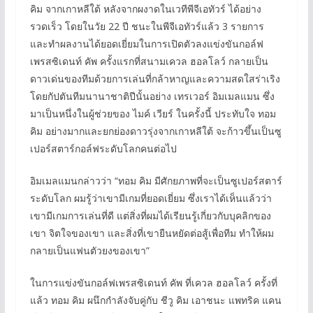
คิม จากเกาหลีใต้ หลังจากผงาดในเวทีพีจีเอทัวร์ ได้อย่าง
รวดเร็ว โดยในวัย 22 ปี ชนะในพีจีเอทัวร์แล้ว 3 รายการ
และทำผลงานได้ยอดเยี่ยมในการเปิดตัวลงแข่งขันกอล์ฟ
เพรสซิเดนท์ คัพ ครั้งแรกที่สนามเควล ฮอลโลว์ กลายเป็น
ดาวเด่นของทีมด้วยการเล่นที่กล้าหาญและความสดใสร่าเริง
โดยกัปตันทีมนานาชาติปีนั้นอย่าง เทรเวอร์ อิมเมลแมน ซึ่ง
มาเป็นหนึ่งในผู้ช่วยของ ไมค์ เวียร์ ในครั้งนี้ ประทับใจ ทอม
คิม อย่างมากและยกย่องดาวรุ่งจากเกาหลีใต้ จะก้าวขึ้นเป็นซู
เปอร์สตาร์กอล์ฟระดับโลกคนต่อไป
อิมเมลแมนกล่าวว่า “ทอม คิม มีศักยภาพที่จะเป็นซูเปอร์สตาร์
ระดับโลก ผมรู้ว่าเขามีเกมที่ยอดเยี่ยม ซึ่งเราได้เห็นแล้วว่า
เขามีเกมการเล่นที่ดี แต่สิ่งที่ผมได้เรียนรู้เกี่ยวกับบุคลิกของ
เขา จิตใจของเขา และสิ่งที่เขายืนหยัดต่อสู้เพื่อทีม ทำให้ผม
กลายเป็นแฟนตัวยงของเขา”
ในการแข่งขันกอล์ฟเพรสซิเดนท์ คัพ ที่เควล ฮอลโลว์ ครั้งที่
แล้ว ทอม คิม ผนึกกำลังจับคู่กับ ชีวู คิม เอาชนะ แพทริค แคน