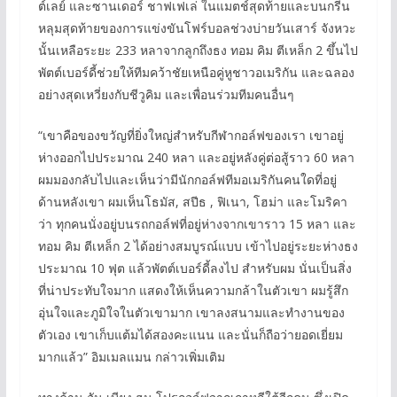
ต์เลย์ และซานเดอร์ ชาฟเฟเล่ ในแมตช์สุดท้ายและบนกรีน
หลุมสุดท้ายของการแข่งขันโฟร์บอลช่วงบ่ายวันเสาร์ จังหวะ
นั้นเหลือระยะ 233 หลาจากลูกถึงธง ทอม คิม ตีเหล็ก 2 ขึ้นไป
พัตต์เบอร์ดี้ช่วยให้ทีมคว้าชัยเหนือคู่หูชาวอเมริกัน และฉลอง
อย่างสุดเหวี่ยงกับชีวูคิม และเพื่อนร่วมทีมคนอื่นๆ
“เขาคือของขวัญที่ยิ่งใหญ่สำหรับกีฬากอล์ฟของเรา เขาอยู่
ห่างออกไปประมาณ 240 หลา และอยู่หลังคู่ต่อสู้ราว 60 หลา
ผมมองกลับไปและเห็นว่ามีนักกอล์ฟทีมอเมริกันคนใดที่อยู่
ด้านหลังเขา ผมเห็นโธมัส, สปีธ , ฟิเนา, โฮม่า และโมริคา
ว่า ทุกคนนั่งอยู่บนรถกอล์ฟที่อยู่ห่างจากเขาราว 15 หลา และ
ทอม คิม ตีเหล็ก 2 ได้อย่างสมบูรณ์แบบ เข้าไปอยู่ระยะห่างธง
ประมาณ 10 ฟุต แล้วพัตต์เบอร์ดี้ลงไป สำหรับผม นั่นเป็นสิ่ง
ที่น่าประทับใจมาก แสดงให้เห็นความกล้าในตัวเขา ผมรู้สึก
อุ่นใจและภูมิใจในตัวเขามาก เขาลงสนามและทำงานของ
ตัวเอง เขาเก็บแต้มได้สองคะแนน และนั่นก็ถือว่ายอดเยี่ยม
มากแล้ว” อิมเมลแมน กล่าวเพิ่มเติม