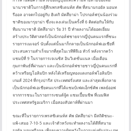
นานาชาติในการสู้ศึกเพรสซิเดนท์ส คัพ ที่สนามรอยัล มอนท
รีออล อาจตกไปอยู่กับ ฮิเดกิ มัตสึยาม่า โปรกอล์ฟรุ่นน้องร่วม
ชาติของมารุยาม่า ซึ่งจะลงเล่นเป็นครั้งที่ 6 ติดต่อกันให้กับ
ทีมนานาชาติ มัตสึยาม่า วัย 31 ปี ทำผลงานได้ยอดเยี่ยม
สร้างประวัติศาสตร์เป็นนักกอล์ฟชายจากญี่ปุ่นคนแรกที่ชนะ
รายการเมเจอร์ นับตั้งแต่นั้นมาก็กลายเป็นนักกอล์ฟเอเชียที่
ประสบความสำเร็จมากที่สุดในเวทีพีจีเอ ทัวร์ หลังจากคว้า
แชมป์ที่ 9 ในรายการเจเนซิส อินวิเตชั่นแนล เมื่อเดือน
กุมภาพันธ์ที่ผ่านมา และเป็นนักกอล์ฟชายชาวญี่ปุ่นคนแรกที่
คว้าเหรียญโอลิมปิก หลังได้เหรียญทองแดงกอล์ฟโอลิมปิก
เกมส์ 2024 ที่กรุงปารีส ประเทศฝรั่งเศส และล่าสุดเพิ่งกลาย
เป็นนักกอล์ฟเอเชียคนแรกที่ได้แชมป์เฟดเอ็กซ์คัพ เพลย์ออฟ
จากการชนะในรายการเซนต์จู้ด แชมเปี้ยนชิพ ที่เมมฟิส
ประเทศสหรัฐอเมริกา เมื่อสองสัปดาห์ที่ผ่านมา
ขณะที่ในรายการเพรสซิเดนท์ส คัพ มัตสึยาม่า มีสถิติชนะ-
แพ้-เสมอ 7-10-5 และเจ้าตัวหวังจะทำผลงานได้ดีที่สนาม
รอยัล มอนทรีออล เพื่อลบความผิดหวังในการแข่งขันประเภท