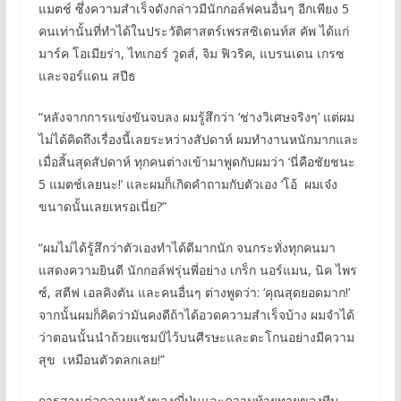
แมตช์ ซึ่งความสำเร็จดังกล่าวมีนักกอล์ฟคนอื่นๆ อีกเพียง 5
คนเท่านั้นที่ทำได้ในประวัติศาสตร์เพรสซิเดนท์ส คัพ ได้แก่
มาร์ค โอเมียร่า, ไทเกอร์ วูดส์, จิม ฟิวริค, แบรนเดน เกรซ
และจอร์แดน สปีธ
“หลังจากการแข่งขันจบลง ผมรู้สึกว่า ‘ช่างวิเศษจริงๆ’ แต่ผม
ไม่ได้คิดถึงเรื่องนี้เลยระหว่างสัปดาห์ ผมทำงานหนักมากและ
เมื่อสิ้นสุดสัปดาห์ ทุกคนต่างเข้ามาพูดกับผมว่า ‘นี่คือชัยชนะ
5 แมตช์เลยนะ!’ และผมก็เกิดคำถามกับตัวเอง ‘โอ้ ผมเจ๋ง
ขนาดนั้นเลยเหรอเนี่ย?”
“ผมไม่ได้รู้สึกว่าตัวเองทำได้ดีมากนัก จนกระทั่งทุกคนมา
แสดงความยินดี นักกอล์ฟรุ่นพี่อย่าง เกร็ก นอร์แมน, นิค ไพร
ซ์, สตีฟ เอลคิงตัน และคนอื่นๆ ต่างพูดว่า: ‘คุณสุดยอดมาก!’
จากนั้นผมก็คิดว่ามันคงดีถ้าได้อวดความสำเร็จบ้าง ผมจำได้
ว่าตอนนั้นนำถ้วยแชมป์ไว้บนศีรษะและตะโกนอย่างมีความ
สุข เหมือนตัวตลกเลย!”
การสานต่อความหวังของญี่ปุ่นและความท้ายทายของทีม