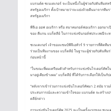
แบรนด์ต ซเนเดเกอร์ จะเป็นหนึ่งในผู้ช่วยกัปตันทีมสหร
สหรัฐอเมริกา ตั้งเป้าหมายว่าจะแย่งถ้วยคืนมาจากทีม
สหรัฐอเมริกา
พีจีเอ ออฟ อเมริกา หรือ สมาคมกอล์ฟอเมริกา ออกมาเปิด
ของ คีแกน แบร็ดลีย์ ในการแข่งขันกอล์ฟประเพณีระหว่า
ซเนเดเกอร์ เจ้าของแชมป์พีจีเอทัวร์ 9 รายการที่ติดที
ร่วมเป็นทีมงานของ แบร็ดลีย์ ในฐานะผู้ช่วยกัปตันทีมร่ว
ก่อนหน้านี้
“ในขณะที่ผมเตรียมตัวสำหรับการแข่งขันไรเดอร์คัพในปี
มาอยู่เคียงข้างผม” แบร็ดลีย์ ที่ได้รับการเลือกให้เป็
“หลังจากเข้าร่วมการแข่งขันไรเดอร์คัพมา 2 สมัย รวมถ
ประสบการณ์และความเข้าใจของ แบรนด์ต จะสร้างประโย
ดลีย์กล่าว
การแข่งขันไรเดอร์คัพ 2025 จะเป็นครั้งแรกของ ซเนเด