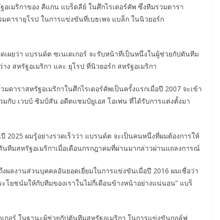
ัฐอเมริกาของ คีแกน แบร็ดลีย์ ในศึกไรเดอร์คัพ ซึ่งทีมรวมดารา
รวมดารายุโรป ในการแข่งขันที่เบธเพจ แบล็ก ในนิวยอร์ก
เผยว่า แบรนด์ต ซเนเดเกอร์ จะรับหน้าที่เป็นหนึ่งในผู้ช่วยกัปตันทีม
ง สหรัฐอเมริกา และ ยุโรป ที่นิวยอร์ก สหรัฐอเมริกา
มรวมดาราสหรัฐอเมริกาในศึกไรเดอร์คัพเป็นครั้งแรกเมื่อปี 2007 จะเข้า
มกับ เวบบ์ ซิมป์สัน อดีตแชมป์ยูเอส โอเพ่น ที่ได้รับการแต่งตั้งมา
 2025 ผมรู้อย่างรวดเร็วว่า แบรนด์ต จะเป็นคนหนึ่งที่ผมต้องการให้
นกัปตันทีมสหรัฐอเมริกาเมื่อเดือนกรกฎาคมที่ผ่านมากล่าวผ่านแถลงการณ์
ึงผลงานส่วนบุคคลอันยอดเยี่ยมในการแข่งขันเมื่อปี 2016 ผมเชื่อว่า
ชน์มให้กับทีมของเราในไม่กี่เดือนข้างหน้าอย่างแน่นอน” แบร็
เกอร์ ในฐานะผู้ช่วยกัปตันทีมสหรัฐอเมริกา ในการแข่งขันกอล์ฟ