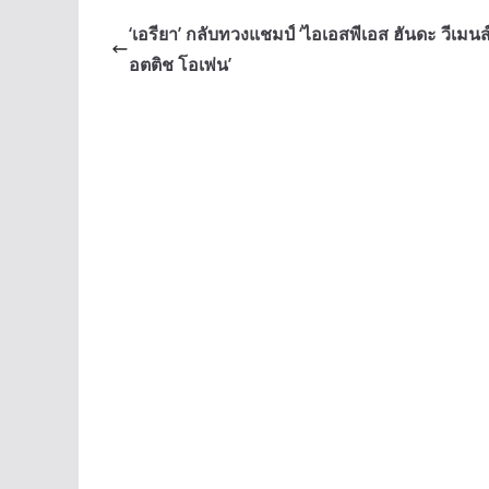
b
e
y
‘เอรียา’ กลับทวงแชมป์ ‘ไอเอสพีเอส ฮันดะ วีเมนส
o
n
Li
อตติช โอเพ่น’
o
g
n
k
er
k