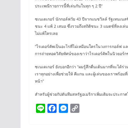
ประเพณีรายการนี้ที่เล่นกันในทุก ๆ 2 ปี”
ซเนเดเกอร์ นักกอล์ฟวัย 43 ปีจากแนชวิลล์ รัฐเทนเนสซ
ชนะ 4 แพ้ 2 เสมอ ซึ่งรวมถึงสถิติชนะ 3 แมตช์ที่ลงเล่
ไม่แพ้ใครเลย
“ไรเดอร์คัพเป็นอะไรที่ไม่เหมือนใครในวงการกอล์ฟ 
การถ่ายทอดวิสัยทัศน์ของเขาว่าไรเดอร์คัพในนิวยอร
ซเนเดเกอร์ ยังบอกอีกว่า “ผมรู้สึกตื่นเต้นมากที่จะได้
เราทุกอย่างเพื่อช่วยให้ คีแกน และผู้เล่นของเราพร้อมท
หน้า”​
สำหรับผู้ช่วยกัปตันทีมสหรัฐอเมริกาเพิ่มเติมจะประกา
Li
F
M
C
n
ac
e
o
e
e
ss
p