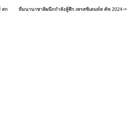
์ สก
ทีมนานาชาติผนึกกำลังสู้ศึก เพรสซิเดนท์ส คัพ 2024