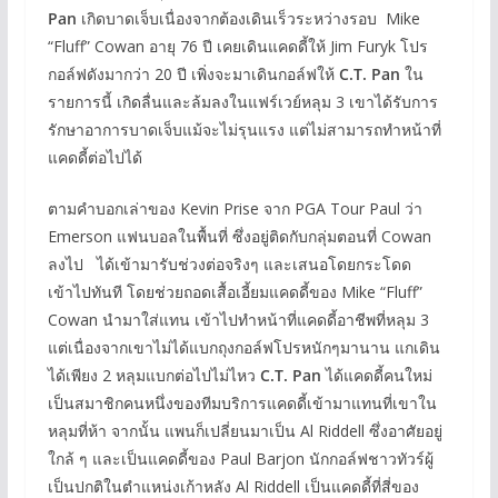
Pan
เกิดบาดเจ็บเนื่องจากต้องเดินเร็วระหว่างรอบ Mike
“Fluff” Cowan อายุ 76 ปี เคยเดินแคดดี้ให้ Jim Furyk โปร
กอล์ฟดังมากว่า 20 ปี เพิ่งจะมาเดินกอล์ฟให้
C.T. Pan
ใน
รายการนี้ เกิดลื่นและล้มลงในแฟร์เวย์หลุม 3 เขาได้รับการ
รักษาอาการบาดเจ็บแม้จะไม่รุนแรง แต่ไม่สามารถทำหน้าที่
แคดดี้ต่อไปได้
ตามคำบอกเล่าของ Kevin Prise จาก PGA Tour Paul ว่า
Emerson แฟนบอลในพื้นที่ ซึ่งอยู่ติดกับกลุ่มตอนที่ Cowan
ลงไป ได้เข้ามารับช่วงต่อจริงๆ และเสนอโดยกระโดด
เข้าไปทันที โดยช่วยถอดเสื้อเอี้ยมแคดดี้ของ Mike “Fluff”
Cowan นำมาใส่แทน เข้าไปทำหน้าที่แคดดี้อาชีพที่หลุม 3
แต่เนื่องจากเขาไม่ได้แบกถุงกอล์ฟโปรหนักๆมานาน แกเดิน
ได้เพียง 2 หลุมแบกต่อไปไม่ไหว
C.T. Pan
ได้แคดดี้คนใหม่
เป็นสมาชิกคนหนึ่งของทีมบริการแคดดี้เข้ามาแทนที่เขาใน
หลุมที่ห้า จากนั้น แพนก็เปลี่ยนมาเป็น Al Riddell ซึ่งอาศัยอยู่
ใกล้ ๆ และเป็นแคดดี้ของ Paul Barjon นักกอล์ฟชาวทัวร์ผู้
เป็นปกติในตำแหน่งเก้าหลัง Al Riddell เป็นแคดดี้ที่สี่ของ