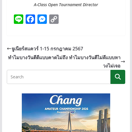
A-Class Open Tournament Director
Li
F
M
C
n
ac
e
o
e
e
ss
p
b
e
y
จูเนียร์สแควร์ 1-15 กรกฎาคม 2567
o
n
Li
ทำไมบางวันตีดีแบบคาดไม่ถึง ทำไมบางวันตีไม่ดีแบบหา
o
g
n
วงไม่เจอ
k
er
k