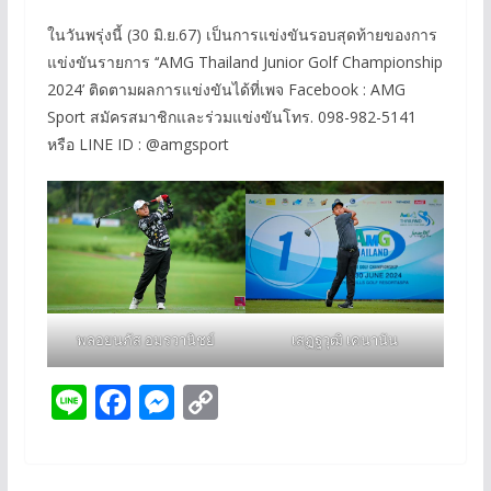
ในวันพรุ่งนี้ (30 มิ.ย.67) เป็นการแข่งขันรอบสุดท้ายของการ
แข่งขันรายการ ‘‘AMG Thailand Junior Golf Championship
2024’ ติดตามผลการแข่งขันได้ที่เพจ Facebook : AMG
Sport สมัครสมาชิกและร่วมแข่งขันโทร. 098-982-5141
หรือ LINE ID : @amgsport
พลอยนภัส อมรวานิชย์
เสฏฐวุฒิ เคนานัน
Li
F
M
C
n
ac
e
o
e
e
ss
p