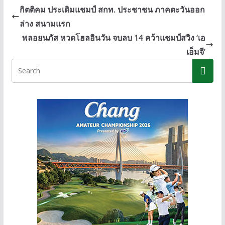
b
e
y
กิตติคม ประเดิมแชมป์ สกท. ประชาชน ภาคตะวันออก
o
n
Li
ล่าง สนามแรก
o
g
n
พลอยนภัส หวดโฮลอินวัน จบลบ 14 คว้าแชมป์สวิง ‘เอ
k
er
k
เอ็มจี’