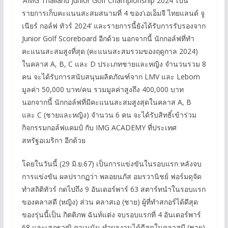
‘AMG Thailand Junior Golf Championship 2024’ เป็น
รายการเก็บคะแนนสะสมสนามที่ 4 ของ’เอเอ็มจี ไทยแลนด์ จู
เนียร์ กอล์ฟ ทัวร์ 2024’ และรายการนี้ยังได้รับการรับรองจาก
Junior Golf Scoreboard อีกด้วย นอกจากนี้ นักกอล์ฟที่ทำ
คะแนนสะสมสูงที่สุด (คะแนนสะสมรวมของฤดูกาล 2024)
ในคลาส A, B, C และ D ประเภทชายและหญิง จำนวนรวม 8
คน จะได้รับการสนับสนุนผลิตภัณฑ์จาก LMV และ Leborn
มูลค่า 50,000 บาท/คน รวมมูลค่าสูงถึง 400,000 บาท
นอกจากนี้ นักกอล์ฟที่มีคะแนนสะสมสูงสุดในคลาส A, B
และ C (ชายและหญิง) จำนวน 6 คน จะได้รับสิทธิ์เข้าร่วม
กิจกรรมกอล์ฟแคมป์ กับ IMG ACADEMY ที่ประเทศ
สหรัฐอเมริกา อีกด้วย
โดยในวันนี้ (29 มิ.ย.67) เป็นการแข่งขันในรอบแรก หลังจบ
การแข่งขัน ผลปรากฏว่า พลอยนภัส อมรวานิชย์ ฟอร์มดุจัด
ทำสถิติทัวร์ กดไปถึง 9 อันเดอร์พาร์ 63 สตาร์ทนำในรอบแรก
ของคลาสดี (หญิง) ส่วน คลาสเอ (ชาย) ผู้ที่ทำสกอร์ได้ดีสุด
ของรุ่นนี้เป็น กิตติภพ ฉันท์แต่ง จบรอบแรกที่ 4 อันเดอร์พาร์
68 และเสฏฐวุฒิ คาเนนัน ทำผลงานได้ดีสุดในคลาสบี (ชาย)