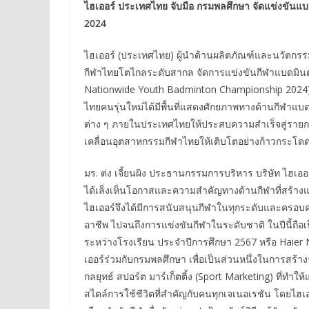
ไฮเออร์ ประเทศไทย จับมือ กรมพลศึกษา จัดแข่งขั
2024
ไฮเออร์ (ประเทศไทย) ผู้นำด้านผลิตภัณฑ์และนวัตกรร
กีฬาไทยโตไกลระดับสากล จัดการแข่งขันกีฬาแบดมินตั
Nationwide Youth Badminton Championship 2024) ต่อ
ไทยคนรุ่นใหม่ได้มีพื้นที่แสดงศักยภาพทางด้านกีฬาแ
ต่าง ๆ ภายในประเทศไทยให้ประสบความสำเร็จสู่ราย
เคลื่อนอุตสาหกรรมกีฬาไทยให้เติบโตอย่างก้าวกระโด
มร. ต่ง เจี้ยนผิง ประธานกรรมการบริหาร บริษัท ไฮเอ
ได้เล็งเห็นโอกาสและความสำคัญทางด้านกีฬาที่สร้างแรง
ไฮเออร์จึงได้มีการสนับสนุนกีฬาในทุกระดับและครอบค
อาชีพ ไปจนถึงการแข่งขันกีฬาในระดับชาติ ในปีนี้ถือเ
ระหว่างโรงเรียน ประจำปีการศึกษา 2567 หรือ Haier 
เออร์ร่วมกับกรมพลศึกษา เพื่อเป็นส่วนหนึ่งในการสร้
กลยุทธ์ สปอร์ต มาร์เก็ตติ้ง (Sport Marketing) ที่ทำใ
สไตล์การใช้ชีวิตที่สำคัญกับคนทุกเจเนอเรชัน โดยไฮเอ