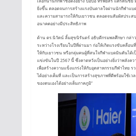
เลือกนำนักกีฬาชื่อดังอย่าง ปอป้อ ทรัพย์สิรี แต้รัตน
ยิ่งขึ้น ตลอดจนการสร้างแรงบันดาลใจผ่านนักกีฬาแบ
และความสามารถให้กับเยาวชน ตลอดจนสัมผัสประสบการณ
อนาคตอย่างมีประสิทธิภาพ
ด้าน ดร.นิวัตน์ ลิ้มสุขนิรันดร์ อธิบดีกรมพลศึกษา ก
ระหว่างโรงเรียนในปีที่ผ่านมา ก่อให้เกิดแรงขับคลื่
ให้กับเยาวชน หรือกลุ่มคนผู้ที่สนใจกีฬาแบดมินตันได้เ
แข่งขันในปี 2567 นี้ ซึ่งคาดหวังเป็นอย่างยิ่งว่าพลังค
เพื่อสร้างความแข็งแกร่งให้กับอุตสาหกรรมกีฬาไทย
ได้อย่างเต็มที่ และเป็นการสร้างสุขภาพที่ดีพร้อมใช
ของตนเองได้อย่างเต็มภาคภูมิ”