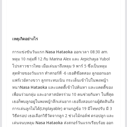
เหตุเกิดอย่างไร
การแข่งขันวันแรก
Nasa Hataoka
ออกเวลา 08:30 am.
หลุม 10 กลุ่มที่ 12 กับ Marina Alex และ Arpichaya Yubol
โปรสาวชาวไทย เมื่อเล่นมาถึงหลุม 9 พาร์ 5 ซึ่งเป็นหลุม
สุดท้ายของวันแรก ทำสกอร์ที่ -6 เธอตีช๊อตสอง ลูกออกนอก
แฟร์เวย์ทางขวา ลูกกระทบเนิน กระเด็นเข้าไปในพงหญ้า
หนา
Nasa Hataoka
และแคดดี้เข้าไปค้นหา และแคดดี้ของ
เพื่อนร่วมกลุ่ม และอาสาสมัครร่วม 10 คนช่วยกันหา ในที่สุด
เธอก็พบลูกอยู่ในพงหญ้าลึกเล่นยาก เธอจึงสอบถามผู้ตัดสินถึง
การเล่นลูกไม่ได้(Unplayable) ตามกฎข้อ 19 มีโทษปรับ มี 3
วิธีดรอป เธอเลือกวิธีวัดจากลูก 2 ช่วงไม้กอล์ฟ ดรอปลูก และ
เล่นจนบหลุม
Nasa Hataoka
ส่งสกอร์วันแรกเรียบร้อย ออก