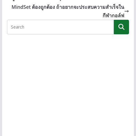
o
n
Li
MindSet ต้องถูกต้อง ถ้าอยากจะประสบความสำเร็จใน
o
g
n
กีฬากอล์ฟ
k
er
k