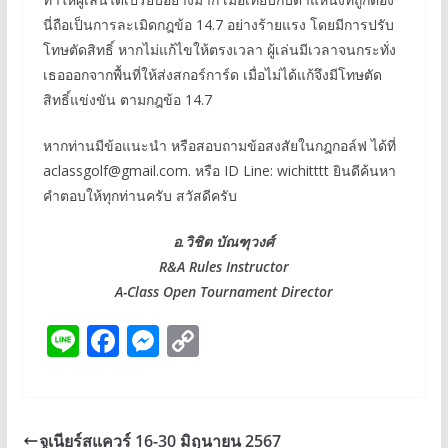
นี่ถือเป็นการละเมิดกฎข้อ 14.7 อย่างร้ายแรง โดยมีการปรับ
โทษตัดสิทธิ์ หากไม่แก้ไขให้ตรงเวลา ผู้เล่นมีเวลาจนกระทั่ง
เธอออกจากพื้นที่ให้ส่งสกอร์การ์ด เมื่อไม่ได้แก้จึงมีโทษตัด
สิทธิ์แข่งขัน ตามกฎข้อ 14.7
หากท่านมีข้อแนะนำ หรือสอบถามข้อสงสัยในกฎกอล์ฟ ได้ที่
aclassgolf@gmail.com. หรือ ID Line: wichitttt ยินดีค้นหา
คำตอบให้ทุกท่านครับ สวัสดีครับ
อ.วิชิต บัณฑุวงศ์
R&A Rules Instructor
A-Class Open Tournament Director
Li
F
M
C
n
ac
e
o
e
e
ss
p
b
e
y
จูเนียร์สแควร์ 16-30 มิถุนายน 2567